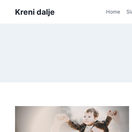
Skip
Kreni dalje
to
Home
Sl
content