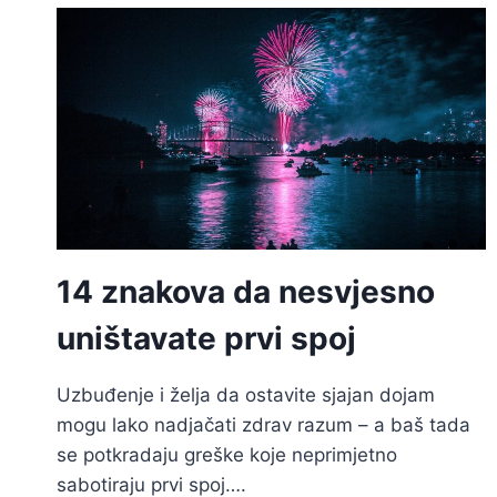
SAMA
OPET
14 znakova da nesvjesno
uništavate prvi spoj
Uzbuđenje i želja da ostavite sjajan dojam
mogu lako nadjačati zdrav razum – a baš tada
se potkradaju greške koje neprimjetno
sabotiraju prvi spoj….