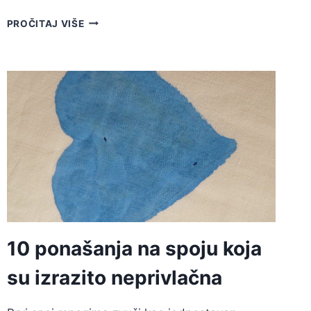
11
PROČITAJ VIŠE
LOŠIH
DRUŠTVENIH
NAVIKA
ZBOG
KOJIH
STE
UNDATEABLE
10 ponašanja na spoju koja
su izrazito neprivlačna