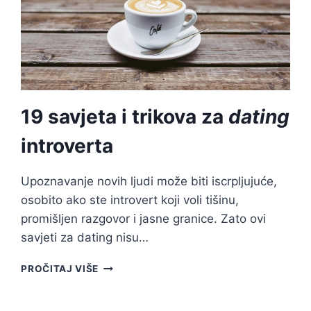
19 savjeta i trikova za
dating
introverta
Upoznavanje novih ljudi može biti iscrpljujuće,
osobito ako ste introvert koji voli tišinu,
promišljen razgovor i jasne granice. Zato ovi
savjeti za dating nisu…
19
PROČITAJ VIŠE
SAVJETA
I
TRIKOVA