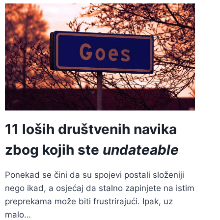
DA
IZBJEGNETE
NEUGODNU
TIŠINU
NA
SPOJU
11 loših društvenih navika
zbog kojih ste
undateable
Ponekad se čini da su spojevi postali složeniji
nego ikad, a osjećaj da stalno zapinjete na istim
preprekama može biti frustrirajući. Ipak, uz
malo…