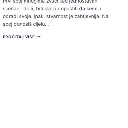
Prvi spoj mnogima zvuči kao jednostavan
scenarij: doći, biti svoj i dopustiti da kemija
odradi svoje. Ipak, stvarnost je zahtjevnija. Na
spoj donosiš cijelu…
10
PROČITAJ VIŠE
PONAŠANJA
NA
SPOJU
KOJA
SU
IZRAZITO
NEPRIVLAČNA