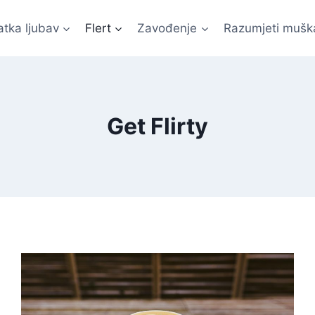
atka ljubav
Flert
Zavođenje
Razumjeti mušk
Get Flirty