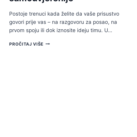
Postoje trenuci kada želite da vaše prisustvo
govori prije vas – na razgovoru za posao, na
prvom spoju ili dok iznosite ideju timu. U…
10
PROČITAJ VIŠE
SUPTILNIH
POTEZA
GOVORA
TIJELA
KAKO
BISTE
DJELOVALI
SAMOUVJERENIJE