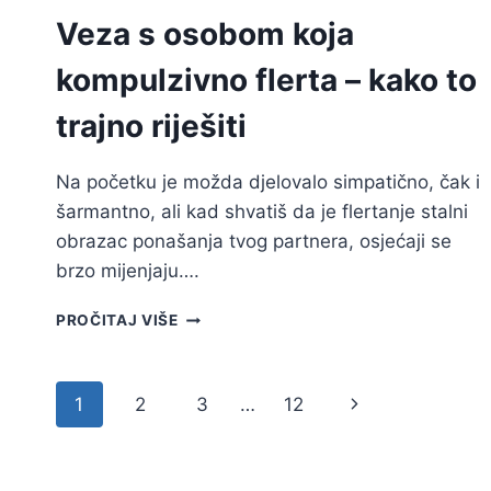
Veza s osobom koja
kompulzivno flerta – kako to
trajno riješiti
Na početku je možda djelovalo simpatično, čak i
šarmantno, ali kad shvatiš da je flertanje stalni
obrazac ponašanja tvog partnera, osjećaji se
brzo mijenjaju….
VEZA
PROČITAJ VIŠE
S
OSOBOM
KOJA
Page
Next
1
2
3
…
12
KOMPULZIVNO
FLERTA
navigation
Page
–
KAKO