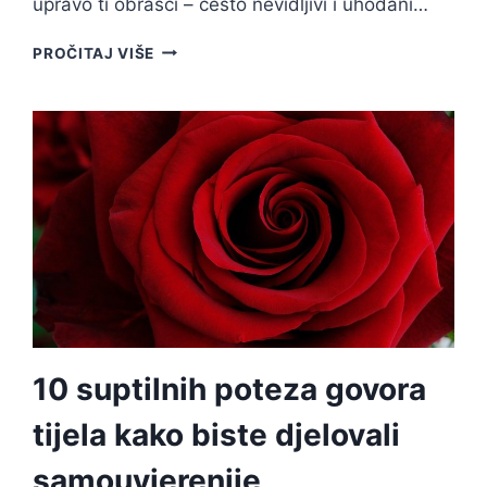
upravo ti obrasci – često nevidljivi i uhodani…
12
PROČITAJ VIŠE
TOKSIČNIH
NAVIKA
U
DATING
SVIJETU
KOJE
MISLIŠ
DA
SU
NORMALNE
10 suptilnih poteza govora
tijela kako biste djelovali
samouvjerenije