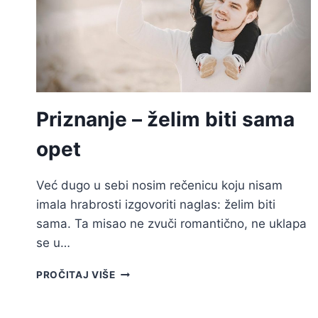
Priznanje – želim biti sama
opet
Već dugo u sebi nosim rečenicu koju nisam
imala hrabrosti izgovoriti naglas: želim biti
sama. Ta misao ne zvuči romantično, ne uklapa
se u…
PRIZNANJE
PROČITAJ VIŠE
–
ŽELIM
BITI