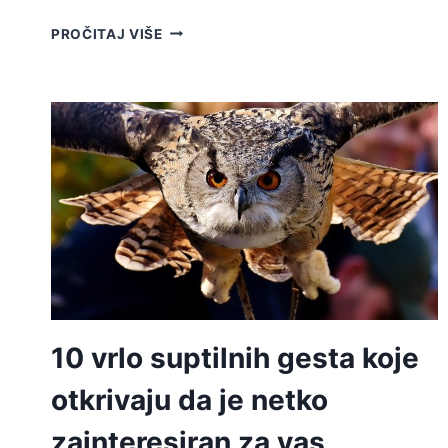
14
PROČITAJ VIŠE
ZNAKOVA
DA
NESVJESNO
UNIŠTAVATE
PRVI
SPOJ
10 vrlo suptilnih gesta koje
otkrivaju da je netko
zainteresiran za vas