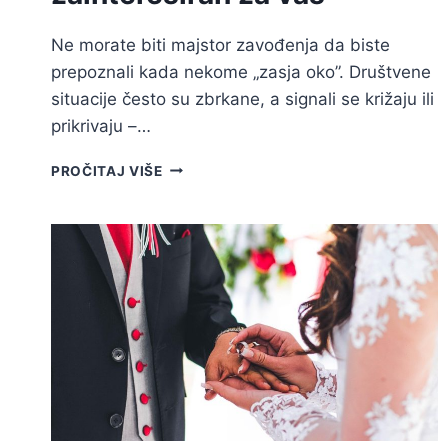
Ne morate biti majstor zavođenja da biste
prepoznali kada nekome „zasja oko”. Društvene
situacije često su zbrkane, a signali se križaju ili
prikrivaju –…
10
PROČITAJ VIŠE
VRLO
SUPTILNIH
GESTA
KOJE
OTKRIVAJU
DA
JE
NETKO
ZAINTERESIRAN
ZA
VAS