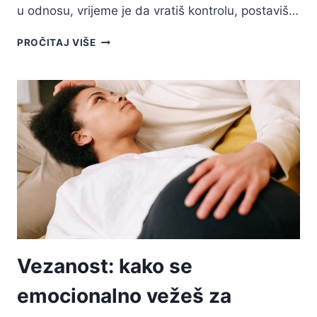
u odnosu, vrijeme je da vratiš kontrolu, postaviš…
26
PROČITAJ VIŠE
MUDRIH
NAČINA
DA
PREKINEŠ
ODUGOVLAČENJE
S
NJIM
I
KAŽEŠ
MU
DA
JE
KRAJ
Vezanost: kako se
emocionalno vežeš za