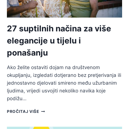
SE
NE
ZALIJEPIŠ
ZA
27 suptilnih načina za više
NJEGA
elegancije u tijelu i
ponašanju
Ako želite ostaviti dojam na društvenom
okupljanju, izgledati dotjerano bez pretjerivanja ili
jednostavno djelovati smireno među užurbanim
ljudima, vrijedi usvojiti nekoliko navika koje
podižu…
27
PROČITAJ VIŠE
SUPTILNIH
NAČINA
ZA