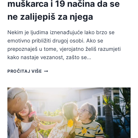
muškarca i 19 načina da se
ne zalijepiš za njega
Nekim je ljudima iznenađujuće lako brzo se
emotivno približiti drugoj osobi. Ako se
prepoznaješ u tome, vjerojatno želiš razumjeti
kako nastaje vezanost, zašto se…
VEZANOST:
PROČITAJ VIŠE
KAKO
SE
EMOCIONALNO
VEŽEŠ
ZA
MUŠKARCA
I
19
NAČINA
DA