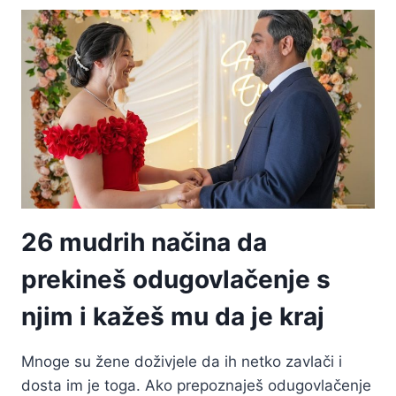
I
STRASTI:
MAŽENJE
S
DEČKOM
UZ
CUDDLE
26 mudrih načina da
prekineš odugovlačenje s
njim i kažeš mu da je kraj
Mnoge su žene doživjele da ih netko zavlači i
dosta im je toga. Ako prepoznaješ odugovlačenje