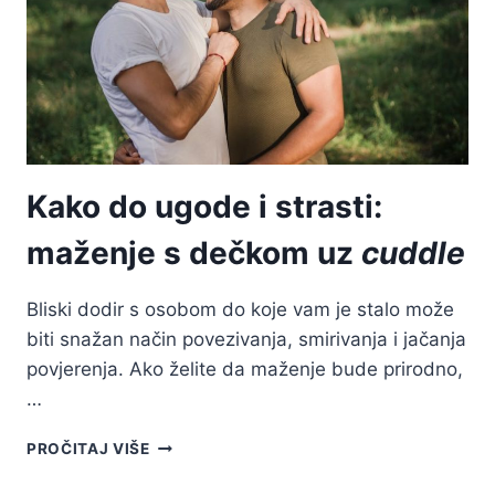
POSTAVITI
GRANICE
Kako do ugode i strasti:
maženje s dečkom uz
cuddle
Bliski dodir s osobom do koje vam je stalo može
biti snažan način povezivanja, smirivanja i jačanja
povjerenja. Ako želite da maženje bude prirodno,
…
KAKO
PROČITAJ VIŠE
DO
UGODE