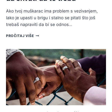
Ako tvoj muškarac ima problem s vezivanjem,
lako je upasti u brigu i stalno se pitati što još
trebaš napraviti da bi se odnos…
47
PROČITAJ VIŠE
TAJNI
KAKO
POTAKNUTI
MUŠKARCA
NA
POSVEĆENOST
I
DA
SHVATI
DA
TE
TREBA