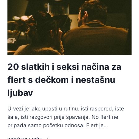
DEČKOM:
35
SAVJETA
DA
NE
POGRIJEŠIŠ
20 slatkih i seksi načina za
flert s dečkom i nestašnu
ljubav
U vezi je lako upasti u rutinu: isti raspored, iste
šale, isti razgovori prije spavanja. No flert ne
pripada samo početku odnosa. Flert je…
20