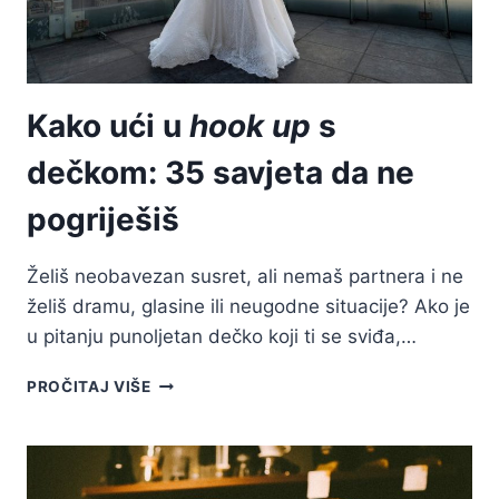
Kako ući u
hook up
s
dečkom: 35 savjeta da ne
pogriješiš
Želiš neobavezan susret, ali nemaš partnera i ne
želiš dramu, glasine ili neugodne situacije? Ako je
u pitanju punoljetan dečko koji ti se sviđa,…
KAKO
PROČITAJ VIŠE
UĆI
U
HOOK
UP
S