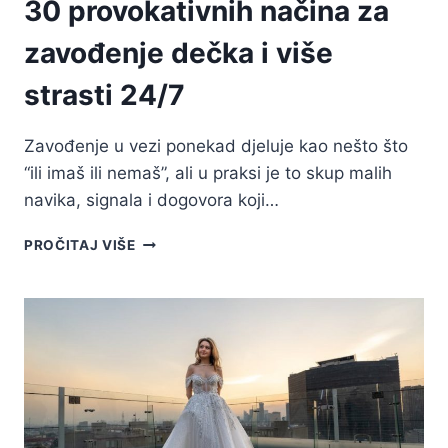
30 provokativnih načina za
zavođenje dečka i više
strasti 24/7
Zavođenje u vezi ponekad djeluje kao nešto što
“ili imaš ili nemaš”, ali u praksi je to skup malih
navika, signala i dogovora koji…
30
PROČITAJ VIŠE
PROVOKATIVNIH
NAČINA
ZA
ZAVOĐENJE
DEČKA
I
VIŠE
STRASTI
24/7