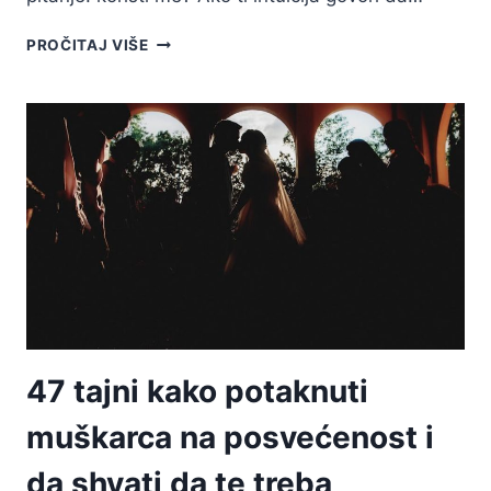
23
PROČITAJ VIŠE
JASNA
ZNAKA
DA
TE
MUŠKARAC
ISKORIŠTAVA
I
NIJE
MU
STALO
47 tajni kako potaknuti
muškarca na posvećenost i
da shvati da te treba