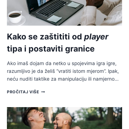
Kako se zaštititi od
player
tipa i postaviti granice
Ako imaš dojam da netko u spojevima igra igre,
razumljivo je da želiš “vratiti istom mjerom”. Ipak,
neću nuditi taktike za manipulaciju ili namjerno…
KAKO
PROČITAJ VIŠE
SE
ZAŠTITITI
OD
PLAYER
TIPA
I