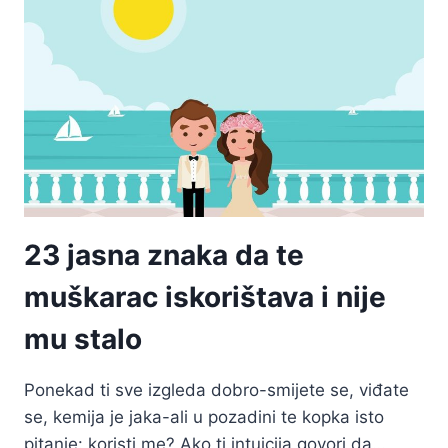
VIŠE
ELEGANCIJE
U
TIJELU
I
PONAŠANJU
23 jasna znaka da te
muškarac iskorištava i nije
mu stalo
Ponekad ti sve izgleda dobro-smijete se, viđate
se, kemija je jaka-ali u pozadini te kopka isto
pitanje: koristi me? Ako ti intuicija govori da…