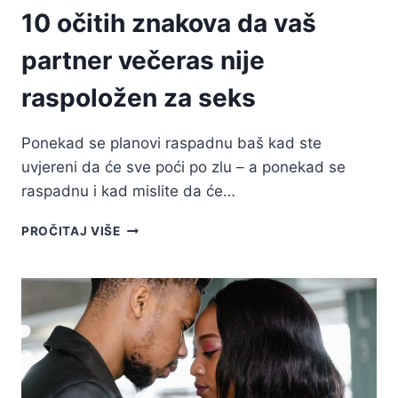
10 očitih znakova da vaš
partner večeras nije
raspoložen za seks
Ponekad se planovi raspadnu baš kad ste
uvjereni da će sve poći po zlu – a ponekad se
raspadnu i kad mislite da će…
10
PROČITAJ VIŠE
OČITIH
ZNAKOVA
DA
VAŠ
PARTNER
VEČERAS
NIJE
RASPOLOŽEN
ZA