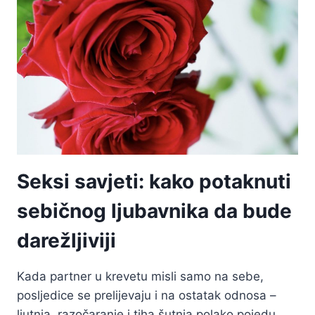
OŽIVLJAVANJE
SEKSUALNOG
ŽIVOTA
NAKON
ROĐENJA
BEBE
Seksi savjeti: kako potaknuti
sebičnog ljubavnika da bude
darežljiviji
Kada partner u krevetu misli samo na sebe,
posljedice se prelijevaju i na ostatak odnosa –
ljutnja, razočaranje i tiha šutnja polako pojedu