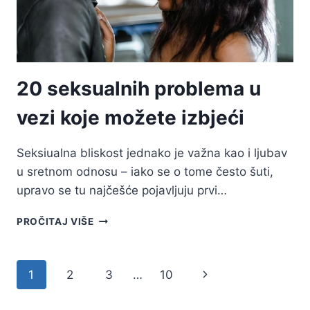
SEKS
20 seksualnih problema u
vezi koje možete izbjeći
Seksiualna bliskost jednako je važna kao i ljubav
u sretnom odnosu – iako se o tome često šuti,
upravo se tu najčešće pojavljuju prvi…
20
PROČITAJ VIŠE
SEKSUALNIH
PROBLEMA
U
Page
Next
1
2
3
…
10
VEZI
KOJE
navigation
Page
MOŽETE