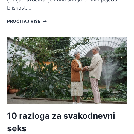
bliskost….
SEKSI
PROČITAJ VIŠE
SAVJETI:
KAKO
POTAKNUTI
SEBIČNOG
LJUBAVNIKA
DA
BUDE
DAREŽLJIVIJI
10 razloga za svakodnevni
seks