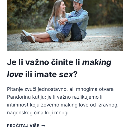
SEKSI
Je li važno činite li
making
love
ili imate
sex
?
Pitanje zvuči jednostavno, ali mnogima otvara
Pandorinu kutiju: je li važno razlikujemo li
intimnost koju zovemo making love od izravnog,
nagonskog čina koji mnogi…
JE
PROČITAJ VIŠE