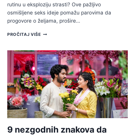
rutinu u eksploziju strasti? Ove pažljivo
osmišljene seks ideje pomažu parovima da
progovore o željama, prošire…
20
PROČITAJ VIŠE
VRUĆIH
SEKS
IDEJA
KOJE
ĆE
RASPAMETITI
TVOJEG
PARTNERA
U
KREVETU
9 nezgodnih znakova da