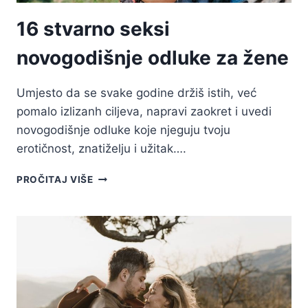
16 stvarno seksi
novogodišnje odluke za žene
Umjesto da se svake godine držiš istih, već
pomalo izlizanh ciljeva, napravi zaokret i uvedi
novogodišnje odluke koje njeguju tvoju
erotičnost, znatiželju i užitak….
16
PROČITAJ VIŠE
STVARNO
SEKSI
NOVOGODIŠNJE
ODLUKE
ZA
ŽENE