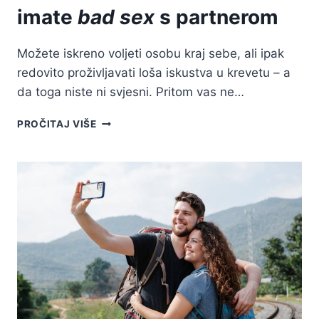
imate
bad sex
s partnerom
Možete iskreno voljeti osobu kraj sebe, ali ipak
redovito proživljavati loša iskustva u krevetu – a
da toga niste ni svjesni. Pritom vas ne…
9
PROČITAJ VIŠE
NEZGODNIH
ZNAKOVA
DA
IMATE
BAD
SEX
S
PARTNEROM