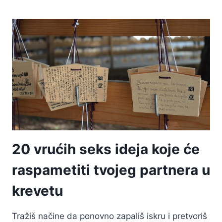
LI
VAŽNO
ČINITE
LI
MAKING
LOVE
ILI
IMATE
SEX?
20 vrućih seks ideja koje će
raspametiti tvojeg partnera u
krevetu
Tražiš načine da ponovno zapališ iskru i pretvoriš