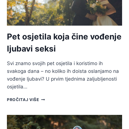
Pet osjetila koja čine vođenje
ljubavi seksi
Svi znamo svojih pet osjetila i koristimo ih
svakoga dana – no koliko ih doista oslanjamo na
vođenje ljubavi? U prvim tjednima zaljubljenosti
osjetila…
PET
PROČITAJ VIŠE
OSJETILA
KOJA
ČINE
VOĐENJE
LJUBAVI