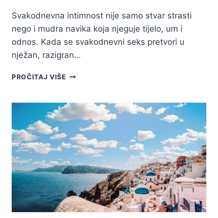
Svakodnevna intimnost nije samo stvar strasti
nego i mudra navika koja njeguje tijelo, um i
odnos. Kada se svakodnevni seks pretvori u
nježan, razigran…
10
PROČITAJ VIŠE
RAZLOGA
ZA
SVAKODNEVNI
SEKS