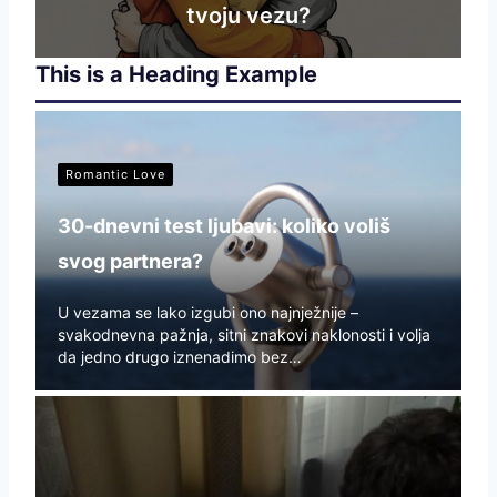
tvoju vezu?
This is a Heading Example
Romantic Love
30-dnevni test ljubavi: koliko voliš
svog partnera?
U vezama se lako izgubi ono najnježnije –
svakodnevna pažnja, sitni znakovi naklonosti i volja
da jedno drugo iznenadimo bez…