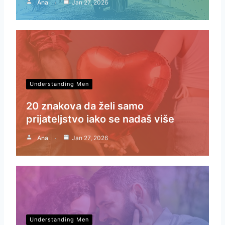
Ana
Jan 27, 2026
Understanding Men
20 znakova da želi samo
prijateljstvo iako se nadaš više
Ana
Jan 27, 2026
Understanding Men