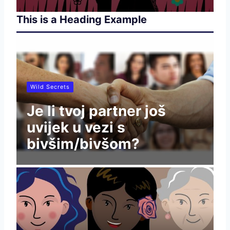
This is a Heading Example
Wild Secrets
Je li tvoj partner još
uvijek u vezi s
bivšim/bivšom?