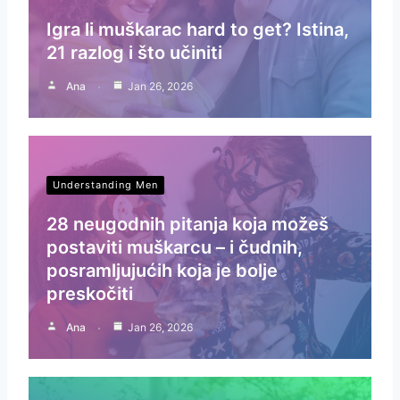
Igra li muškarac hard to get? Istina,
21 razlog i što učiniti
Ana
Jan 26, 2026
Understanding Men
28 neugodnih pitanja koja možeš
postaviti muškarcu – i čudnih,
posramljujućih koja je bolje
preskočiti
Ana
Jan 26, 2026