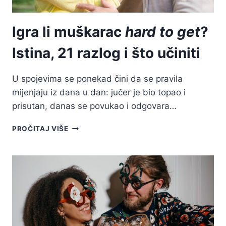
Igra li muškarac
hard to get
?
Istina, 21 razlog i što učiniti
U spojevima se ponekad čini da se pravila
mijenjaju iz dana u dan: jučer je bio topao i
prisutan, danas se povukao i odgovara…
IGRA
PROČITAJ VIŠE
LI
MUŠKARAC
HARD
TO
GET?
ISTINA,
21
RAZLOG
I