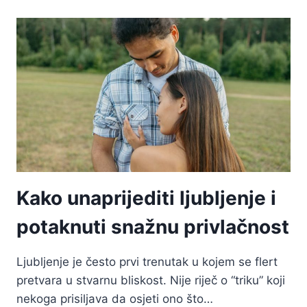
ZA
MUŠKOM
PAŽNJOM?
ISTINA
I
POTREBA
DA
BUDEM
ŽELJENA
Kako unaprijediti ljubljenje i
potaknuti snažnu privlačnost
Ljubljenje je često prvi trenutak u kojem se flert
pretvara u stvarnu bliskost. Nije riječ o “triku” koji
nekoga prisiljava da osjeti ono što…