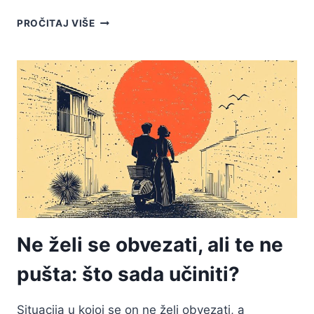
KAKO
PROČITAJ VIŠE
UNAPRIJEDITI
LJUBLJENJE
I
POTAKNUTI
SNAŽNU
PRIVLAČNOST
Ne želi se obvezati, ali te ne
pušta: što sada učiniti?
Situacija u kojoj se on ne želi obvezati, a