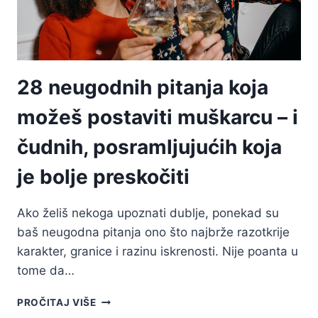
ŠTO
UČINITI
28 neugodnih pitanja koja
možeš postaviti muškarcu – i
čudnih, posramljujućih koja
je bolje preskočiti
Ako želiš nekoga upoznati dublje, ponekad su
baš neugodna pitanja ono što najbrže razotkrije
karakter, granice i razinu iskrenosti. Nije poanta u
tome da…
28
PROČITAJ VIŠE
NEUGODNIH