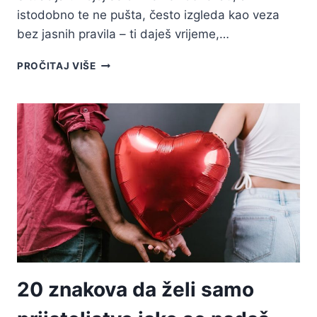
istodobno te ne pušta, često izgleda kao veza
bez jasnih pravila – ti daješ vrijeme,…
NE
PROČITAJ VIŠE
ŽELI
SE
OBVEZATI,
ALI
TE
NE
PUŠTA:
ŠTO
SADA
UČINITI?
20 znakova da želi samo