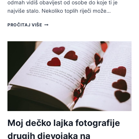
odmah vidiš obavijest od osobe do koje ti je
najviše stalo. Nekoliko toplih riječi može…
60
PROČITAJ VIŠE
SLATKIH
PORUKA
ZA
DOBRO
JUTRO
ZA
NJEGA
ZA
NAJDRAŽU
DJEVOJKU
Moj dečko lajka fotografije
drugih djevojaka na