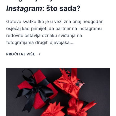
Instagram
: što sada?
Gotovo svatko tko je u vezi zna onaj neugodan
osjećaj kad primijeti da partner na Instagramu
redovito ostavlja oznaku sviđanja na
fotografijama drugih djevojaka….
MOJ
PROČITAJ VIŠE
DEČKO
LAJKA
FOTOGRAFIJE
DRUGIH
DJEVOJAKA
NA
INSTAGRAM:
ŠTO
SADA?