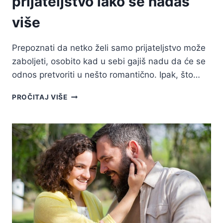
prijateljstvo iako se nadaš
više
Prepoznati da netko želi samo prijateljstvo može
zaboljeti, osobito kad u sebi gajiš nadu da će se
odnos pretvoriti u nešto romantično. Ipak, što…
20
PROČITAJ VIŠE
ZNAKOVA
DA
ŽELI
SAMO
PRIJATELJSTVO
IAKO
SE
NADAŠ
VIŠE