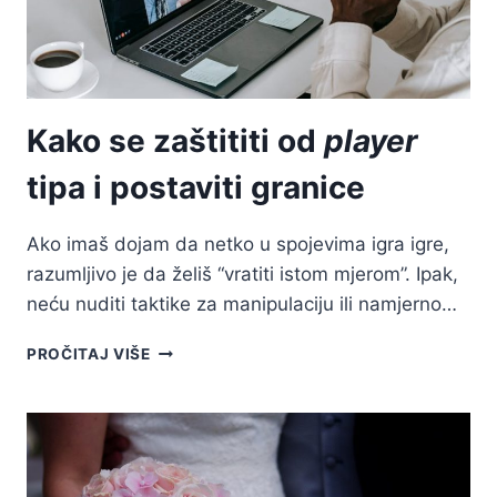
Kako se zaštititi od
player
tipa i postaviti granice
Ako imaš dojam da netko u spojevima igra igre,
razumljivo je da želiš “vratiti istom mjerom”. Ipak,
neću nuditi taktike za manipulaciju ili namjerno…
KAKO
PROČITAJ VIŠE
SE
ZAŠTITITI
OD
PLAYER
TIPA
I