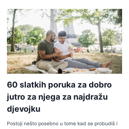
PITANJA
KOJA
MOŽEŠ
POSTAVITI
MUŠKARCU
–
I
ČUDNIH,
POSRAMLJUJUĆIH
KOJA
JE
BOLJE
PRESKOČITI
60 slatkih poruka za dobro
jutro za njega za najdražu
djevojku
Postoji nešto posebno u tome kad se probudiš i