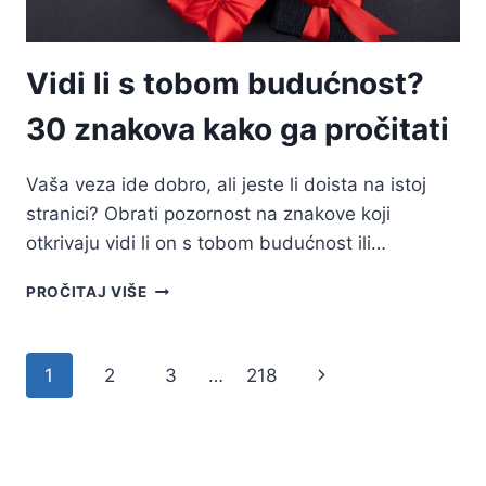
Vidi li s tobom budućnost?
30 znakova kako ga pročitati
Vaša veza ide dobro, ali jeste li doista na istoj
stranici? Obrati pozornost na znakove koji
otkrivaju vidi li on s tobom budućnost ili…
VIDI
PROČITAJ VIŠE
LI
S
TOBOM
Page
Next
1
2
3
…
218
BUDUĆNOST?
30
navigation
Page
ZNAKOVA
KAKO
GA