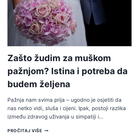
POSTAVITI
GRANICE
Zašto žudim za muškom
pažnjom? Istina i potreba da
budem željena
Pažnja nam svima prija – ugodno je osjetiti da
nas netko vidi, sluša i cijeni. Ipak, postoji razlika
između zdravog uživanja u simpatiji i…
ZAŠTO
PROČITAJ VIŠE
ŽUDIM