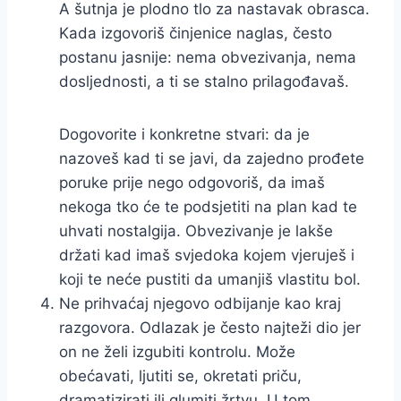
A šutnja je plodno tlo za nastavak obrasca.
Kada izgovoriš činjenice naglas, često
postanu jasnije: nema obvezivanja, nema
dosljednosti, a ti se stalno prilagođavaš.
Dogovorite i konkretne stvari: da je
nazoveš kad ti se javi, da zajedno prođete
poruke prije nego odgovoriš, da imaš
nekoga tko će te podsjetiti na plan kad te
uhvati nostalgija. Obvezivanje je lakše
držati kad imaš svjedoka kojem vjeruješ i
koji te neće pustiti da umanjiš vlastitu bol.
Ne prihvaćaj njegovo odbijanje kao kraj
razgovora. Odlazak je često najteži dio jer
on ne želi izgubiti kontrolu. Može
obećavati, ljutiti se, okretati priču,
dramatizirati ili glumiti žrtvu. U tom