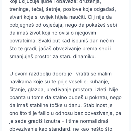
koji uključuje ljude i obaveze: druženja,
treninge, tečaj, šetnje, poslove koje odgađaš,
stvari koje si uvijek htjela naučiti. Cilj nije da
pobjegneš od osjećaja, nego da pokažeš sebi
da imaš život koji ne ovisi o njegovim
povratcima. Svaki put kad ispuniš dan nečim
što te gradi, jačaš obvezivanje prema sebi i
smanjuješ prostor za staru dinamiku.
U ovom razdoblju dobro je i vratiti se malim
navikama koje su te prije veselile: kuhanje,
čitanje, glazba, uređivanje prostora, izleti. Nije
poanta u tome da stalno budeš u pokretu, nego
da imaš stabilne točke u danu. Stabilnost je
ono što ti je falilo u odnosu bez obvezivanja, pa
je sada gradiš iznutra – i time normaliziraš
obvezivanje kao standard, ne kao nešto što