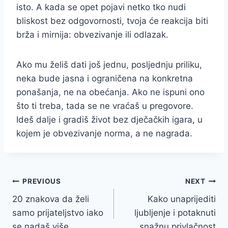
isto. A kada se opet pojavi netko tko nudi
bliskost bez odgovornosti, tvoja će reakcija biti
brža i mirnija: obvezivanje ili odlazak.
Ako mu želiš dati još jednu, posljednju priliku,
neka bude jasna i ograničena na konkretna
ponašanja, ne na obećanja. Ako ne ispuni ono
što ti treba, tada se ne vraćaš u pregovore.
Ideš dalje i gradiš život bez dječačkih igara, u
kojem je obvezivanje norma, a ne nagrada.
Post
PREVIOUS
NEXT
20 znakova da želi
Kako unaprijediti
navigation
samo prijateljstvo iako
ljubljenje i potaknuti
se nadaš više
snažnu privlačnost