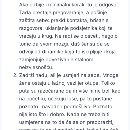
Ako odbije i minimalni korak, to je odgovor.
Tada prestaje pregovaranje, a počinje
zaštita sebe: prekid kontakta, brisanje
razgovora, uklanjanje podsjetnika koji te
vraćaju u krug. Ne radi se o osveti, nego o
tome da svom mozgu daš šansu da se
odvoji od dinamike koja te iscrpljuje i koja
zamjenjuje obvezivanje stalnom
neizvjesnošću.
Zadrži nadu, ali je usmjeri na sebe. Mnoge
žene ostaju u lažnoj vezi jer otupe. Toliko
puta su razočarane da ih više ni ne boli kao
na početku; očekuju loše, pa to postane
poznato i navodno podnošljivo. Poznato
nije isto što i dobro. Nada ne treba biti
usmjerena na to da će se on preobraziti,
nego na to da ti možeš imati bolje i da ćeš