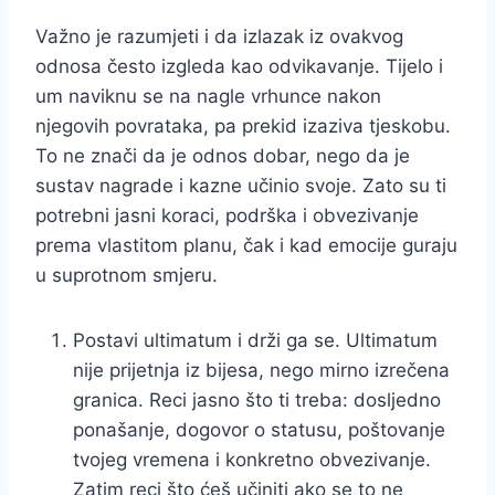
Važno je razumjeti i da izlazak iz ovakvog
odnosa često izgleda kao odvikavanje. Tijelo i
um naviknu se na nagle vrhunce nakon
njegovih povrataka, pa prekid izaziva tjeskobu.
To ne znači da je odnos dobar, nego da je
sustav nagrade i kazne učinio svoje. Zato su ti
potrebni jasni koraci, podrška i obvezivanje
prema vlastitom planu, čak i kad emocije guraju
u suprotnom smjeru.
Postavi ultimatum i drži ga se. Ultimatum
nije prijetnja iz bijesa, nego mirno izrečena
granica. Reci jasno što ti treba: dosljedno
ponašanje, dogovor o statusu, poštovanje
tvojeg vremena i konkretno obvezivanje.
Zatim reci što ćeš učiniti ako se to ne