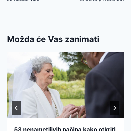
Možda će Vas zanimati
53 nenametljivih načina kako otkriti