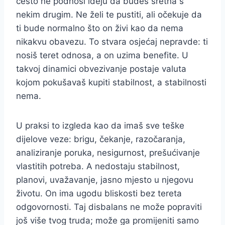
često ne podnosi ideju da budeš sretna s
nekim drugim. Ne želi te pustiti, ali očekuje da
ti bude normalno što on živi kao da nema
nikakvu obavezu. To stvara osjećaj nepravde: ti
nosiš teret odnosa, a on uzima benefite. U
takvoj dinamici obvezivanje postaje valuta
kojom pokušavaš kupiti stabilnost, a stabilnosti
nema.
U praksi to izgleda kao da imaš sve teške
dijelove veze: brigu, čekanje, razočaranja,
analiziranje poruka, nesigurnost, prešućivanje
vlastitih potreba. A nedostaju stabilnost,
planovi, uvažavanje, jasno mjesto u njegovu
životu. On ima ugodu bliskosti bez tereta
odgovornosti. Taj disbalans ne može popraviti
još više tvog truda; može ga promijeniti samo