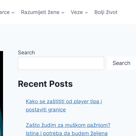
arce
Razumijeti žene
Veze
Bolji život
Search
Search
Recent Posts
Kako se zaštititi od
player
tipa i
postaviti granice
Zašto žudim za muškom pažnjom?
Istina i potreba da budem željena