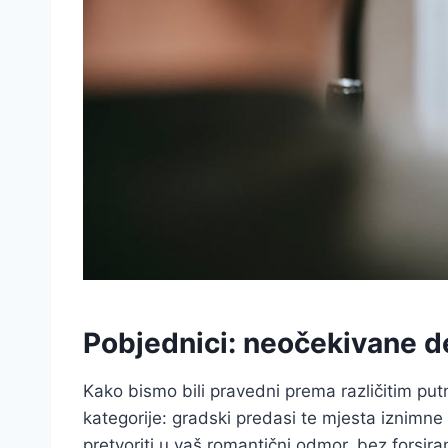
Pobjednici: neočekivane de
Kako bismo bili pravedni prema različitim put
kategorije: gradski predasi te mjesta iznimne 
pretvoriti u vaš romantični odmor, bez forsira