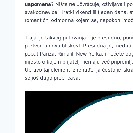
uspomena
? Ništa ne učvršćuje, oživljava i
svakodnevice. Kratki vikend ili tjedan dana, 
romantični odmor na kojem se, napokon, možet
Trajanje takvog putovanja nije presudno; pon
pretvori u novu bliskost. Presudna je, međuti
poput Pariza, Rima ili New Yorka, i nećete pogr
mjesto o kojem prijatelji nemaju već pripremlj
Upravo taj element iznenađenja često je iskra
se još dugo prepričava.