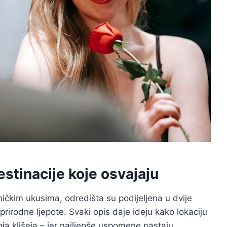
stinacije koje osvajaju
ničkim ukusima, odredišta su podijeljena u dvije
prirodne ljepote. Svaki opis daje ideju kako lokaciju
nja klišeja – jer najljepše uspomene nastaju