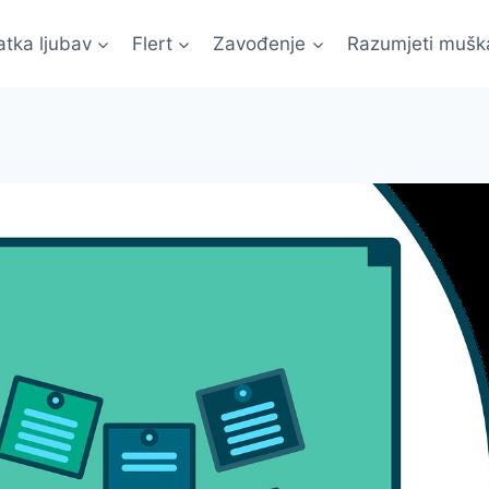
atka ljubav
Flert
Zavođenje
Razumjeti mušk