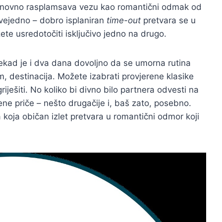
 ponovno rasplamsava vezu kao romantični odmak od
svejedno – dobro isplaniran
time-out
pretvara se u
e usredotočiti isključivo jedno na drugo.
ekad je i dva dana dovoljno da se umorna rutina
m, destinacija. Možete izabrati provjerene klasike
iješiti. No koliko bi divno bilo partnera odvesti na
ene priče – nešto drugačije i, baš zato, posebno.
 koja običan izlet pretvara u romantični odmor koji