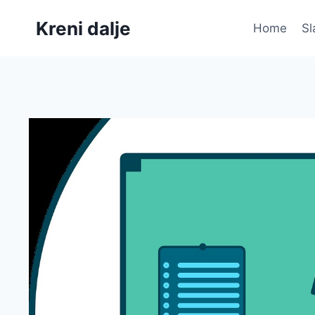
Skip
Kreni dalje
to
Home
Sl
content