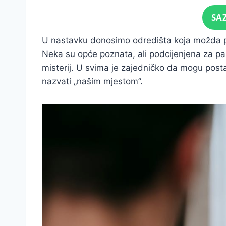
Click for sound
SA
U nastavku donosimo odredišta koja možda p
Neka su opće poznata, ali podcijenjena za pa
misterij. U svima je zajedničko da mogu posta
nazvati „našim mjestom”.