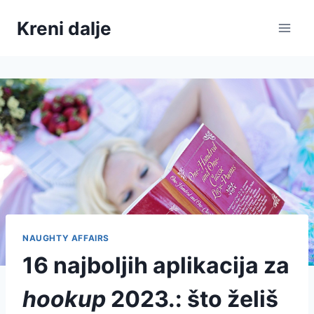
Skip
Kreni dalje
to
content
NAUGHTY AFFAIRS
16 najboljih aplikacija za
hookup
2023.: što želiš