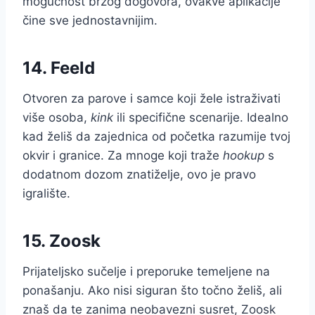
mogućnost brzog dogovora, ovakve aplikacije
čine sve jednostavnijim.
14. Feeld
Otvoren za parove i samce koji žele istraživati
više osoba,
kink
ili specifične scenarije. Idealno
kad želiš da zajednica od početka razumije tvoj
okvir i granice. Za mnoge koji traže
hookup
s
dodatnom dozom znatiželje, ovo je pravo
igralište.
15. Zoosk
Prijateljsko sučelje i preporuke temeljene na
ponašanju. Ako nisi siguran što točno želiš, ali
znaš da te zanima neobavezni susret, Zoosk