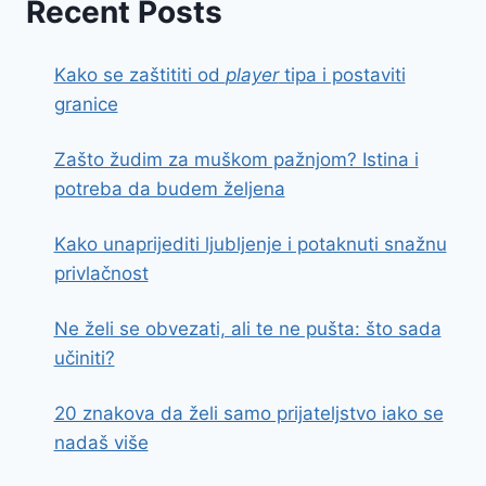
Recent Posts
Kako se zaštititi od
player
tipa i postaviti
granice
Zašto žudim za muškom pažnjom? Istina i
potreba da budem željena
Kako unaprijediti ljubljenje i potaknuti snažnu
privlačnost
Ne želi se obvezati, ali te ne pušta: što sada
učiniti?
20 znakova da želi samo prijateljstvo iako se
nadaš više