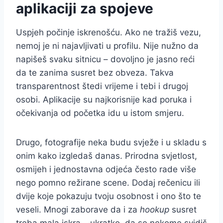
aplikaciji za spojeve
Uspjeh počinje iskrenošću. Ako ne tražiš vezu,
nemoj je ni najavljivati u profilu. Nije nužno da
napišeš svaku sitnicu – dovoljno je jasno reći
da te zanima susret bez obveza. Takva
transparentnost štedi vrijeme i tebi i drugoj
osobi. Aplikacije su najkorisnije kad poruka i
očekivanja od početka idu u istom smjeru.
Drugo, fotografije neka budu svježe i u skladu s
onim kako izgledaš danas. Prirodna svjetlost,
osmijeh i jednostavna odjeća često rade više
nego pomno režirane scene. Dodaj rečenicu ili
dvije koje pokazuju tvoju osobnost i ono što te
veseli. Mnogi zaborave da i za
hookup
susret
treba mala iskra – ukratko, da se nekome svidiš