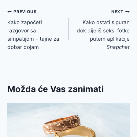
Post
PREVIOUS
NEXT
Kako započeti
Kako ostati siguran
navigation
razgovor sa
dok dijeliš seksi fotke
simpatijom – tajne za
putem aplikacije
dobar dojam
Snapchat
Možda će Vas zanimati