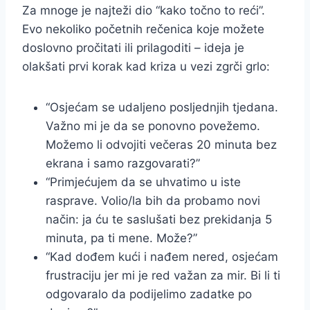
Za mnoge je najteži dio “kako točno to reći”.
Evo nekoliko početnih rečenica koje možete
doslovno pročitati ili prilagoditi – ideja je
olakšati prvi korak kad kriza u vezi zgrči grlo:
“Osjećam se udaljeno posljednjih tjedana.
Važno mi je da se ponovno povežemo.
Možemo li odvojiti večeras 20 minuta bez
ekrana i samo razgovarati?”
“Primjećujem da se uhvatimo u iste
rasprave. Volio/la bih da probamo novi
način: ja ću te saslušati bez prekidanja 5
minuta, pa ti mene. Može?”
“Kad dođem kući i nađem nered, osjećam
frustraciju jer mi je red važan za mir. Bi li ti
odgovaralo da podijelimo zadatke po