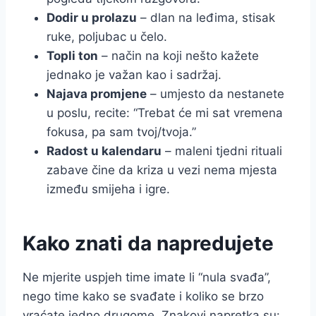
Dodir u prolazu
– dlan na leđima, stisak
ruke, poljubac u čelo.
Topli ton
– način na koji nešto kažete
jednako je važan kao i sadržaj.
Najava promjene
– umjesto da nestanete
u poslu, recite: “Trebat će mi sat vremena
fokusa, pa sam tvoj/tvoja.”
Radost u kalendaru
– maleni tjedni rituali
zabave čine da kriza u vezi nema mjesta
između smijeha i igre.
Kako znati da napredujete
Ne mjerite uspjeh time imate li “nula svađa”,
nego time kako se svađate i koliko se brzo
vraćate jedno drugome. Znakovi napretka su: