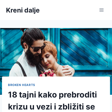
Skip
Kreni dalje
to
content
BROKEN HEARTS
18 tajni kako prebroditi
krizu u vezi i zbližiti se