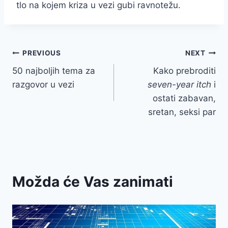
tlo na kojem kriza u vezi gubi ravnotežu.
Post
PREVIOUS
NEXT
50 najboljih tema za
Kako prebroditi
navigation
razgovor u vezi
seven-year itch
i
ostati zabavan,
sretan, seksi par
Možda će Vas zanimati