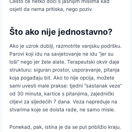
Često će netko doći s jasnijim mislima kad
osjeti da nema pritiska, nego poziv.
Što ako nije jednostavno?
Ako je uzrok dublji, razmotrite vanjsku podršku.
Parovi koji idu na savjetovanje ne idu “jer su
loši” nego jer žele alate. Terapeutski okvir daje
strukturu: siguran prostor, usporavanje, pitanja
koja pogađaju bit. Ako to nije opcija, možete
sami uvesti male prakse: tjedni “sastanak veze”
od 30 minuta, kartice s pitanjima, zajednički
ciljevi za sljedećih 7 dana. Veza napreduje na
stvarima koje se doista rade, ne samo misle.
Ponekad, pak, istina je da se put približio kraju.