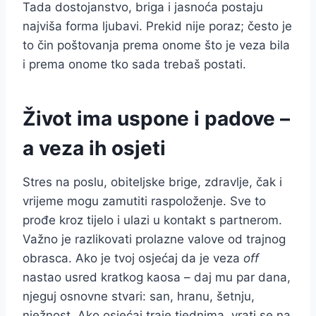
Tada dostojanstvo, briga i jasnoća postaju
najviša forma ljubavi. Prekid nije poraz; često je
to čin poštovanja prema onome što je veza bila
i prema onome tko sada trebaš postati.
Život ima uspone i padove –
a veza ih osjeti
Stres na poslu, obiteljske brige, zdravlje, čak i
vrijeme mogu zamutiti raspoloženje. Sve to
prođe kroz tijelo i ulazi u kontakt s partnerom.
Važno je razlikovati prolazne valove od trajnog
obrasca. Ako je tvoj osjećaj da je veza
off
nastao usred kratkog kaosa – daj mu par dana,
njeguj osnovne stvari: san, hranu, šetnju,
nježnost. Ako osjećaj traje tjednima, vrati se na