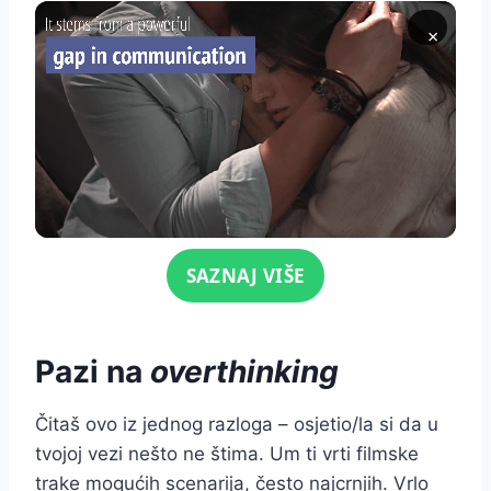
×
Click for sound
SAZNAJ VIŠE
Pazi na
overthinking
Čitaš ovo iz jednog razloga – osjetio/la si da u
tvojoj vezi nešto ne štima. Um ti vrti filmske
trake mogućih scenarija, često najcrnjih. Vrlo