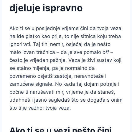
djeluje ispravno
Ako ti se u posljednje vrijeme čini da tvoja veza
ne ide glatko kao prije, to nije sitnica koju treba
ignorirati. Taj tihi nemir, osjećaj da je nešto
malo izvan tračnica – da je sve pomalo
off
–
često je vrijedan pažnje. Veza je živi sustav koji
se stalno mijenja, pa je normalno da
povremeno osjetiš zastoje, neravnoteže i
zamućene signale. No kada taj dojam potraje i
počne ti narušavati mir, vrijeme je da staneš,
udahneš i jasno sagledaš što se događa s onim
što ti je važno: tvoja veza.
Ako ti se u vezi nešto čini