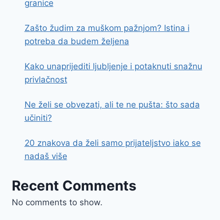
granice
Zašto žudim za muškom pažnjom? Istina i
potreba da budem željena
Kako unaprijediti ljubljenje i potaknuti snažnu
privlačnost
Ne želi se obvezati, ali te ne pušta: što sada
učiniti?
20 znakova da želi samo prijateljstvo iako se
nadaš više
Recent Comments
No comments to show.