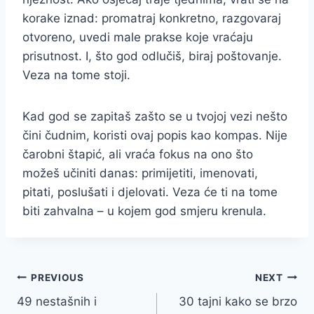
korake iznad: promatraj konkretno, razgovaraj
otvoreno, uvedi male prakse koje vraćaju
prisutnost. I, što god odlučiš, biraj poštovanje.
Veza na tome stoji.
Kad god se zapitaš zašto se u tvojoj vezi nešto
čini čudnim, koristi ovaj popis kao kompas. Nije
čarobni štapić, ali vraća fokus na ono što
možeš učiniti danas: primijetiti, imenovati,
pitati, poslušati i djelovati. Veza će ti na tome
biti zahvalna – u kojem god smjeru krenula.
Post
PREVIOUS
NEXT
49 nestašnih i
30 tajni kako se brzo
navigation