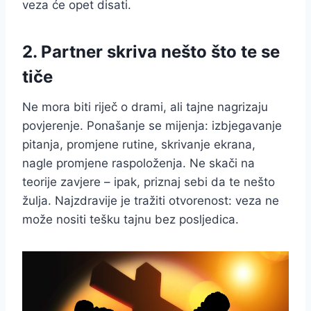
veza će opet disati.
2. Partner skriva nešto što te se
tiče
Ne mora biti riječ o drami, ali tajne nagrizaju
povjerenje. Ponašanje se mijenja: izbjegavanje
pitanja, promjene rutine, skrivanje ekrana,
nagle promjene raspoloženja. Ne skači na
teorije zavjere – ipak, priznaj sebi da te nešto
žulja. Najzdravije je tražiti otvorenost: veza ne
može nositi tešku tajnu bez posljedica.