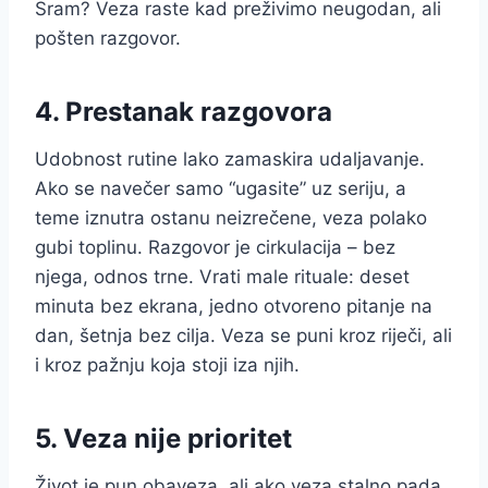
Sram? Veza raste kad preživimo neugodan, ali
pošten razgovor.
4. Prestanak razgovora
Udobnost rutine lako zamaskira udaljavanje.
Ako se navečer samo “ugasite” uz seriju, a
teme iznutra ostanu neizrečene, veza polako
gubi toplinu. Razgovor je cirkulacija – bez
njega, odnos trne. Vrati male rituale: deset
minuta bez ekrana, jedno otvoreno pitanje na
dan, šetnja bez cilja. Veza se puni kroz riječi, ali
i kroz pažnju koja stoji iza njih.
5. Veza nije prioritet
Život je pun obaveza, ali ako veza stalno pada