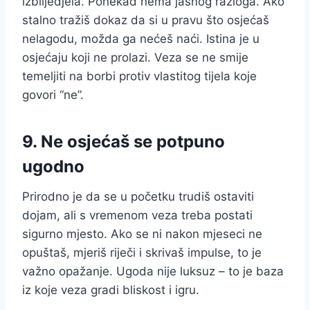
izblijedjela. Ponekad nema jasnog razloga. Ako
stalno tražiš dokaz da si u pravu što osjećaš
nelagodu, možda ga nećeš naći. Istina je u
osjećaju koji ne prolazi. Veza se ne smije
temeljiti na borbi protiv vlastitog tijela koje
govori “ne”.
9. Ne osjećaš se potpuno
ugodno
Prirodno je da se u početku trudiš ostaviti
dojam, ali s vremenom veza treba postati
sigurno mjesto. Ako se ni nakon mjeseci ne
opuštaš, mjeriš riječi i skrivaš impulse, to je
važno opažanje. Ugoda nije luksuz – to je baza
iz koje veza gradi bliskost i igru.