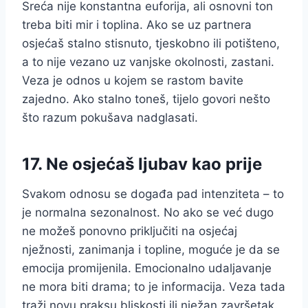
Sreća nije konstantna euforija, ali osnovni ton
treba biti mir i toplina. Ako se uz partnera
osjećaš stalno stisnuto, tjeskobno ili potišteno,
a to nije vezano uz vanjske okolnosti, zastani.
Veza je odnos u kojem se rastom bavite
zajedno. Ako stalno toneš, tijelo govori nešto
što razum pokušava nadglasati.
17. Ne osjećaš ljubav kao prije
Svakom odnosu se događa pad intenziteta – to
je normalna sezonalnost. No ako se već dugo
ne možeš ponovno priključiti na osjećaj
nježnosti, zanimanja i topline, moguće je da se
emocija promijenila. Emocionalno udaljavanje
ne mora biti drama; to je informacija. Veza tada
traži novu praksu bliskosti ili nježan završetak.