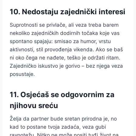
10. Nedostaju zajednički interesi
Suprotnosti se privlače, ali veza treba barem
nekoliko zajedničkih dodirnih točaka koje vas
spontano spajaju: smisao za humor, vrstu
aktivnosti, stil provođenja vikenda. Ako se baš
ni oko čega ne nađete, teško je održati ritam.
Zajedničko iskustvo je gorivo – bez njega veza
posustaje.
11. Osjećaš se odgovornim za
njihovu sreću
Želja da partner bude sretan prirodna je, no
kad to postane tvoja zadaća, veza gubi
ravnotežu. Nitko ne može nositi tuđi život na