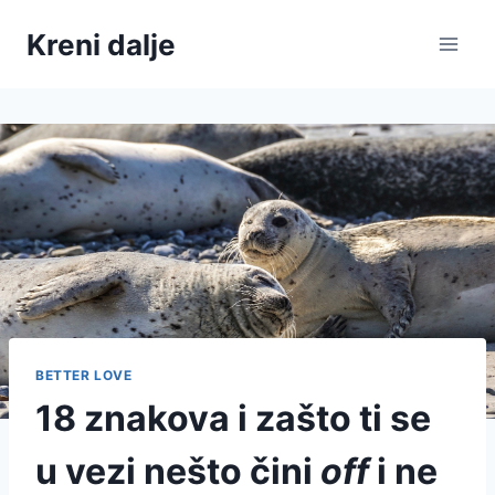
Skip
Kreni dalje
to
content
BETTER LOVE
18 znakova i zašto ti se
u vezi nešto čini
off
i ne