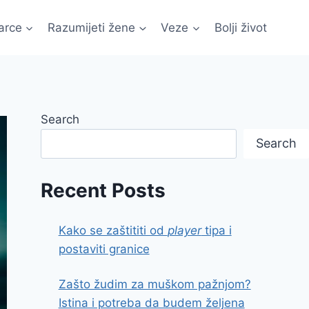
arce
Razumijeti žene
Veze
Bolji život
Search
Search
Recent Posts
Kako se zaštititi od
player
tipa i
postaviti granice
Zašto žudim za muškom pažnjom?
Istina i potreba da budem željena