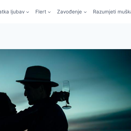
atka ljubav
Flert
Zavođenje
Razumjeti mušk