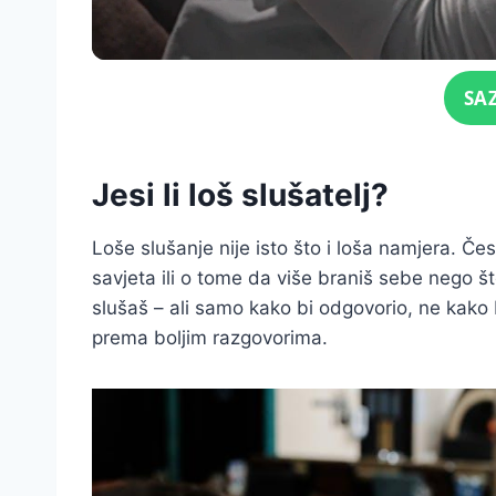
Click for sound
SA
Jesi li loš slušatelj?
Loše slušanje nije isto što i loša namjera. Če
savjeta ili o tome da više braniš sebe nego 
slušaš – ali samo kako bi odgovorio, ne kako
prema boljim razgovorima.