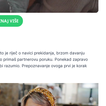
ZNAJ VIŠE
sto je riječ o navici prekidanja, brzom davanju
što primaš partnerovu poruku. Ponekad zapravo
 bi razumio. Prepoznavanje ovoga prvi je korak