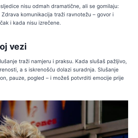
sljedice nisu odmah dramatične, ali se gomilaju:
 Zdrava komunikacija traži ravnotežu – govor i
čak i kada nisu izrečene.
oj vezi
slušanje traži namjeru i praksu. Kada slušaš pažljivo,
krenosti, a s iskrenošću dolazi suradnja. Slušanje
ton, pauze, pogled – i možeš potvrditi emocije prije