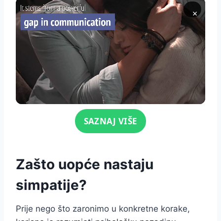
×
Click for sound
SAZNAJ VIŠE
Zašto uopće nastaju
simpatije?
Prije nego što zaronimo u konkretne korake,