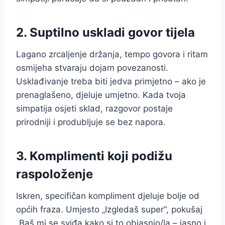
2. Suptilno uskladi govor tijela
Lagano zrcaljenje držanja, tempo govora i ritam
osmijeha stvaraju dojam povezanosti.
Usklađivanje treba biti jedva primjetno – ako je
prenaglašeno, djeluje umjetno. Kada tvoja
simpatija osjeti sklad, razgovor postaje
prirodniji i produbljuje se bez napora.
3. Komplimenti koji podižu
raspoloženje
Iskren, specifičan kompliment djeluje bolje od
općih fraza. Umjesto „Izgledaš super“, pokušaj
„Baš mi se sviđa kako si to objasnio/la – jasno i