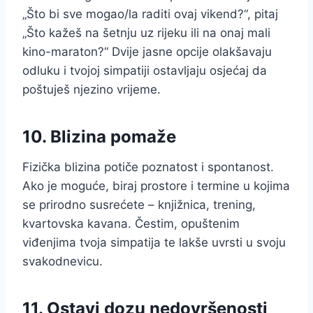
„Što bi sve mogao/la raditi ovaj vikend?“, pitaj
„Što kažeš na šetnju uz rijeku ili na onaj mali
kino-maraton?“ Dvije jasne opcije olakšavaju
odluku i tvojoj simpatiji ostavljaju osjećaj da
poštuješ njezino vrijeme.
10. Blizina pomaže
Fizička blizina potiče poznatost i spontanost.
Ako je moguće, biraj prostore i termine u kojima
se prirodno susrećete – knjižnica, trening,
kvartovska kavana. Čestim, opuštenim
viđenjima tvoja simpatija te lakše uvrsti u svoju
svakodnevicu.
11. Ostavi dozu nedovršenosti