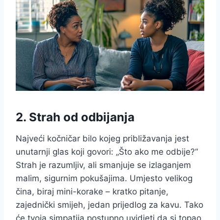
2. Strah od odbijanja
Najveći kočničar bilo kojeg približavanja jest
unutarnji glas koji govori: „Što ako me odbije?“
Strah je razumljiv, ali smanjuje se izlaganjem
malim, sigurnim pokušajima. Umjesto velikog
čina, biraj mini-korake – kratko pitanje,
zajednički smijeh, jedan prijedlog za kavu. Tako
će tvoja simpatija postupno uvidjeti da si topao,