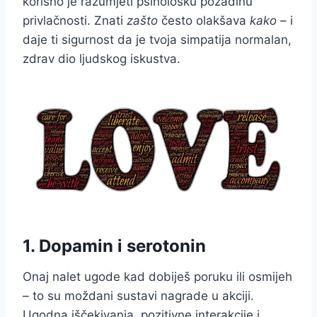
korisno je razumjeti psihološku pozadinu
privlačnosti. Znati
zašto
često olakšava
kako
– i
daje ti sigurnost da je tvoja simpatija normalan,
zdrav dio ljudskog iskustva.
1. Dopamin i serotonin
Onaj nalet ugode kad dobiješ poruku ili osmijeh
– to su moždani sustavi nagrade u akciji.
Ugodna iščekivanja, pozitivne interakcije i