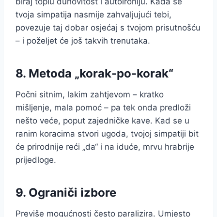
biraj toplu duhovitost i autoironiju. Kada se
tvoja simpatija nasmije zahvaljujući tebi,
povezuje taj dobar osjećaj s tvojom prisutnošću
– i poželjet će još takvih trenutaka.
8. Metoda „korak-po-korak“
Počni sitnim, lakim zahtjevom – kratko
mišljenje, mala pomoć – pa tek onda predloži
nešto veće, poput zajedničke kave. Kad se u
ranim koracima stvori ugoda, tvojoj simpatiji bit
će prirodnije reći „da“ i na iduće, mrvu hrabrije
prijedloge.
9. Ograniči izbore
Previše mogućnosti često paralizira. Umjesto