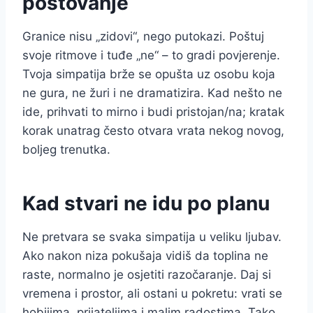
poštovanje
Granice nisu „zidovi“, nego putokazi. Poštuj
svoje ritmove i tuđe „ne“ – to gradi povjerenje.
Tvoja simpatija brže se opušta uz osobu koja
ne gura, ne žuri i ne dramatizira. Kad nešto ne
ide, prihvati to mirno i budi pristojan/na; kratak
korak unatrag često otvara vrata nekog novog,
boljeg trenutka.
Kad stvari ne idu po planu
Ne pretvara se svaka simpatija u veliku ljubav.
Ako nakon niza pokušaja vidiš da toplina ne
raste, normalno je osjetiti razočaranje. Daj si
vremena i prostor, ali ostani u pokretu: vrati se
hobijima, prijateljima i malim radostima. Tako