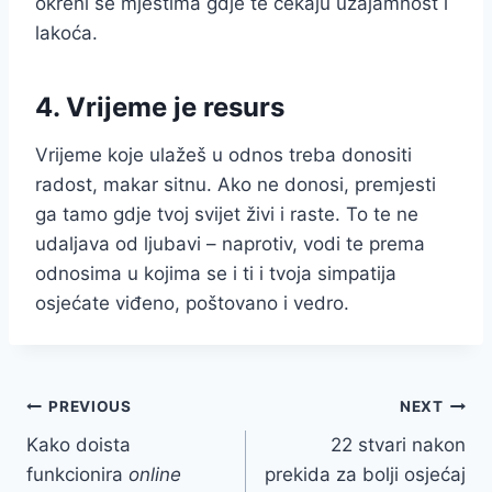
okreni se mjestima gdje te čekaju uzajamnost i
lakoća.
4. Vrijeme je resurs
Vrijeme koje ulažeš u odnos treba donositi
radost, makar sitnu. Ako ne donosi, premjesti
ga tamo gdje tvoj svijet živi i raste. To te ne
udaljava od ljubavi – naprotiv, vodi te prema
odnosima u kojima se i ti i tvoja simpatija
osjećate viđeno, poštovano i vedro.
Post
PREVIOUS
NEXT
Kako doista
22 stvari nakon
navigation
funkcionira
online
prekida za bolji osjećaj