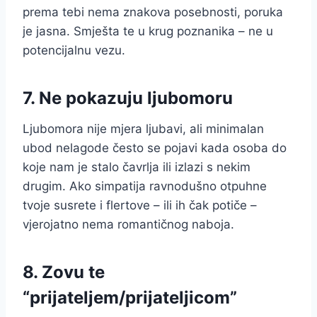
prema tebi nema znakova posebnosti, poruka
je jasna. Smješta te u krug poznanika – ne u
potencijalnu vezu.
7. Ne pokazuju ljubomoru
Ljubomora nije mjera ljubavi, ali minimalan
ubod nelagode često se pojavi kada osoba do
koje nam je stalo čavrlja ili izlazi s nekim
drugim. Ako simpatija ravnodušno otpuhne
tvoje susrete i flertove – ili ih čak potiče –
vjerojatno nema romantičnog naboja.
8. Zovu te
“prijateljem/prijateljicom”