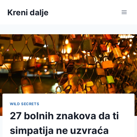
Skip
Kreni dalje
to
content
WILD SECRETS
27 bolnih znakova da ti
simpatija ne uzvraća