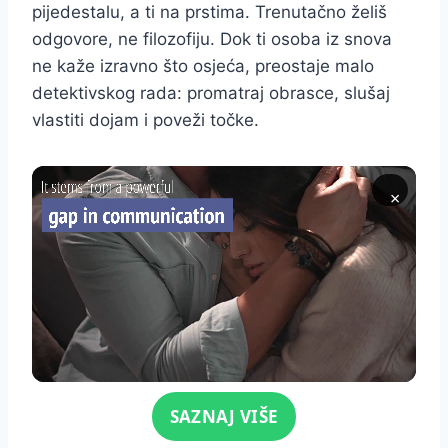
pijedestalu, a ti na prstima. Trenutačno želiš
odgovore, ne filozofiju. Dok ti osoba iz snova
ne kaže izravno što osjeća, preostaje malo
detektivskog rada: promatraj obrasce, slušaj
vlastiti dojam i poveži točke.
×
Click for sound
SAZNAJ VIŠE