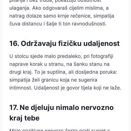
pitanja i bez truda, pokazuju odsutnost
ulaganja. Ako odgovaraš cijelim mislima, a
natrag dolaze samo krnje rečenice, simpatija
čuva distancu i šalje ti ton ravnodušnosti.
16. Održavaju fizičku udaljenost
U stolcu sjede malo predaleko, pri fotografiji
naprave korak u stranu, na šanku stanu na
drugi kraj. To je suptilna, ali dosljedna poruka:
simpatija želi granicu koja ne sugerira
intimnost. Udaljenost je govor tijela koji ne laže.
17. Ne djeluju nimalo nervozno
kraj tebe
Malo pozitivne nervoze često prati susret s