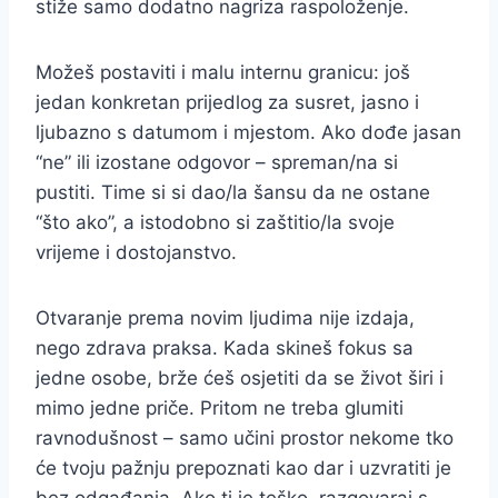
stiže samo dodatno nagriza raspoloženje.
Možeš postaviti i malu internu granicu: još
jedan konkretan prijedlog za susret, jasno i
ljubazno s datumom i mjestom. Ako dođe jasan
“ne” ili izostane odgovor – spreman/na si
pustiti. Time si si dao/la šansu da ne ostane
“što ako”, a istodobno si zaštitio/la svoje
vrijeme i dostojanstvo.
Otvaranje prema novim ljudima nije izdaja,
nego zdrava praksa. Kada skineš fokus sa
jedne osobe, brže ćeš osjetiti da se život širi i
mimo jedne priče. Pritom ne treba glumiti
ravnodušnost – samo učini prostor nekome tko
će tvoju pažnju prepoznati kao dar i uzvratiti je