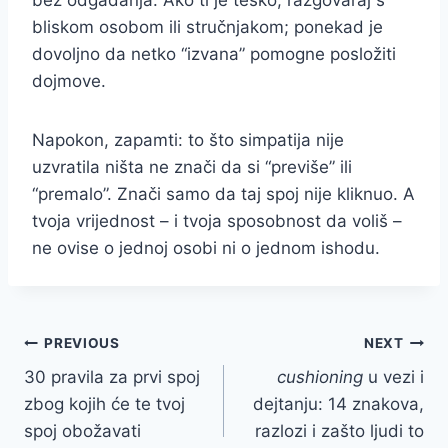
bez odgađanja. Ako ti je teško, razgovaraj s
bliskom osobom ili stručnjakom; ponekad je
dovoljno da netko “izvana” pomogne posložiti
dojmove.
Napokon, zapamti: to što simpatija nije
uzvratila ništa ne znači da si “previše” ili
“premalo”. Znači samo da taj spoj nije kliknuo. A
tvoja vrijednost – i tvoja sposobnost da voliš –
ne ovise o jednoj osobi ni o jednom ishodu.
Post
PREVIOUS
NEXT
30 pravila za prvi spoj
cushioning
u vezi i
navigation
zbog kojih će te tvoj
dejtanju: 14 znakova,
spoj obožavati
razlozi i zašto ljudi to