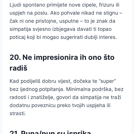
Ljudi spontano primijete nove cipele, frizuru ili
uspjeh na poslu. Ako pohvale nikad ne stignu –
čak ni one pristojne, usputne – to je znak da
simpatija svjesno izbjegava davati ti topao
poticaj koji bi mogao sugerirati dublji interes.
20. Ne impresionira ih ono što
radiš
Kad podijeliš dobru vijest, dočeka te “super”
bez ijednog potpitanja. Minimalna podrška, bez
radosti i znatiželje, govori da simpatija ne traži
dodatnu poveznicu preko tvojih uspjeha ili
strasti.
21. Puna/pun su isprika