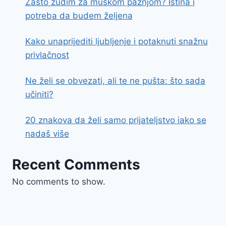
Zašto žudim za muškom pažnjom? Istina i
potreba da budem željena
Kako unaprijediti ljubljenje i potaknuti snažnu
privlačnost
Ne želi se obvezati, ali te ne pušta: što sada
učiniti?
20 znakova da želi samo prijateljstvo iako se
nadaš više
Recent Comments
No comments to show.