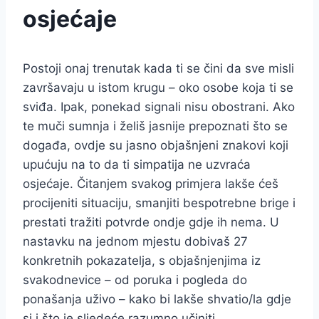
osjećaje
Postoji onaj trenutak kada ti se čini da sve misli
završavaju u istom krugu – oko osobe koja ti se
sviđa. Ipak, ponekad signali nisu obostrani. Ako
te muči sumnja i želiš jasnije prepoznati što se
događa, ovdje su jasno objašnjeni znakovi koji
upućuju na to da ti simpatija ne uzvraća
osjećaje. Čitanjem svakog primjera lakše ćeš
procijeniti situaciju, smanjiti bespotrebne brige i
prestati tražiti potvrde ondje gdje ih nema. U
nastavku na jednom mjestu dobivaš 27
konkretnih pokazatelja, s objašnjenjima iz
svakodnevice – od poruka i pogleda do
ponašanja uživo – kako bi lakše shvatio/la gdje
si i što je sljedeće razumno učiniti.