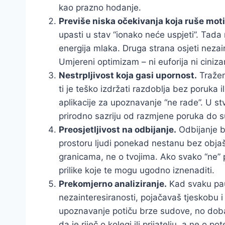
kao prazno hodanje.
Previše niska očekivanja koja ruše moti
upasti u stav “ionako neće uspjeti”. Tada 
energija mlaka. Druga strana osjeti nezai
Umjereni optimizam – ni euforija ni cini
Nestrpljivost koja gasi upornost.
Tražen
ti je teško izdržati razdoblja bez poruka il
aplikacije za upoznavanje “ne rade”. U st
prirodno sazriju od razmjene poruka do s
Preosjetljivost na odbijanje.
Odbijanje bo
prostoru ljudi ponekad nestanu bez objašn
granicama, ne o tvojima. Ako svako “ne” 
prilike koje te mogu ugodno iznenaditi.
Prekomjerno analiziranje.
Kad svaku pau
nezainteresiranosti, pojačavaš tjeskobu 
upoznavanje potiču brze sudove, no dobar fi
da je riječ o kolegi ili prijatelju, a ne o 