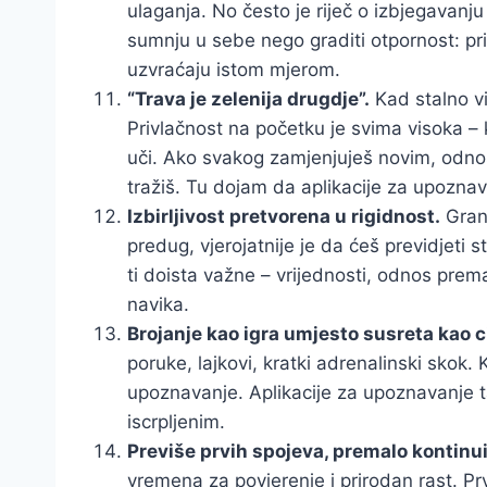
ulaganja. No često je riječ o izbjegavanju 
sumnju u sebe nego graditi otpornost: pris
uzvraćaju istom mjerom.
“Trava je zelenija drugdje”.
Kad stalno vi
Privlačnost na početku je svima visoka – 
uči. Ako svakog zamjenjuješ novim, odnos
tražiš. Tu dojam da aplikacije za upozna
Izbirljivost pretvorena u rigidnost.
Grani
predug, vjerojatnije je da ćeš previdjeti 
ti doista važne – vrijednosti, odnos prem
navika.
Brojanje kao igra umjesto susreta kao ci
poruke, lajkovi, kratki adrenalinski skok.
upoznavanje. Aplikacije za upoznavanje t
iscrpljenim.
Previše prvih spojeva, premalo kontinui
vremena za povjerenje i prirodan rast. Prv