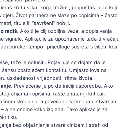
imaš krutu sliku “koga tražim”, propuštaš ljude koji
svidjeti. Život partnera ne slaže po popisima – često
ri, titule ili “savršeni” hobiji.
o radiš.
Ako ti je cilj ozbiljna veza, a dopisivanja
e signale. Aplikacije za upoznavanje tada ti vraćaju
ladi poruke, tempo i prijedloge susreta s ciljem koji
e, teže je odlučiti. Pojavljuje se dojam da je
eš šansu postojećem kontaktu. Umjesto lova na
u usklađenost vrijednosti i ritma života.
anje.
Prevlačenje je po definiciji usporedba. Ako
ografijama i opisima, raste unutarnji kritičar.
čnom skrolanju, a povećanje vremena u stvarnim
 – a ne onome kako izgleda. Tako aplikacije za
kritiku.
anje bez objašnjenja stvara cinizam i strah od