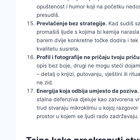
opuštenost i humor koji na početku nedost
presudiš.
Prevlačenje bez strategije.
Kad sudiš sam
promašiš ljude s kojima bi kemija narasla 
barem dvije konkretne točke dodira i te
kvalitetu susreta.
Profil i fotografije ne pričaju tvoju priču
opis bez boje, drugi ne mogu steći dojam
– detalj o knjizi, putovanju, vještini ili rit
ne zid.
Energija koja odbija umjesto da poziva.
stalna defenziva djeluje kao zatvorena vr
trud stvaraju mikroklimu u kojoj razgovor
prostor u kojem se ljudi rado zadržavaju.