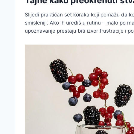
Tajne kako preokrenuti stvar
Slijedi praktičan set koraka koji pomažu da ko
smisleniji. Ako ih urediš u rutinu – malo po ma
upoznavanje prestaju biti izvor frustracije i p