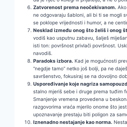
Zatvorenost prema neočekivanom.
Ako 
ne odgovaraju šabloni, ali bi ti se mogli 
se poklope vrijednosti i humor, a ne centimet
Nesklad između onog što želiš i onog št
vodiš kao usputnu zabavu, šalješ miješan
isti ton: površnost privlači površnost. Usk
navodiš.
Paradoks izbora.
Kad je mogućnosti previš
“negdje tamo” netko još bolji, pa ne daj
savršenstvo, fokusiraj se na dovoljno dobr
Uspoređivanje koje nagriza samopouzd
stalno mjeriš sebe i druge prema tuđim fot
Smanjenje vremena provedena u beskona
razgovorima vraća mjerilo onome što jest
upoznavanje prestaju biti poligon za samo
Iznenadno nestajanje kao norma.
Nestaj