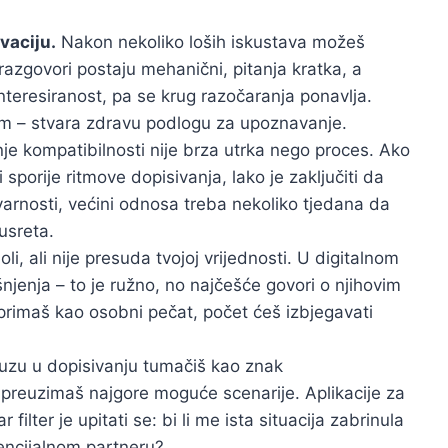
vaciju.
Nakon nekoliko loših iskustava možeš
razgovori postaju mehanični, pitanja kratka, a
nteresiranost, pa se krug razočaranja ponavlja.
zam – stvara zdravu podlogu za upoznavanje.
je kompatibilnosti nije brza utrka nego proces. Ako
i sporije ritmove dopisivanja, lako je zaključiti da
varnosti, većini odnosa treba nekoliko tjedana da
usreta.
li, ali nije presuda tvojoj vrijednosti. U digitalnom
jenja – to je ružno, no najčešće govori o njihovim
primaš kao osobni pečat, počet ćeš izbjegavati
zu u dopisivanju tumačiš kao znak
i preuzimaš najgore moguće scenarije. Aplikacije za
lter je upitati se: bi li me ista situacija zabrinula
potencijalnom partneru?