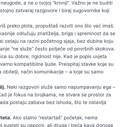
neugode, a ne o tvojoj “krivnji”. Važno je ne buditi
tojno zatvaraj razgovore i biraj sugovornike koji
riš preko plota, propuštaš razviti ono što već imaš.
kasnije odlučuju znatiželja, briga i spremnost da se
i ostaju na razini početnog sjaja, bez dubine koju
vanje “ne služe” često potječe od površnih skokova.
ce su dobre, rigidnost nije. Kad je popis uvjeta
stvarno kompatibilne ljude. Preispitaj stavke koje su
a obitelji, način komunikacije – a koje su samo
lj.
Neki razgovori služe samo napumpavanju ega –
 Kad je fokus na brojkama, ne stvara se prostor za
ada postaju zabava bez ishoda, što te ostavlja
teta.
Ako stalno “restartaš” početak, nema
i susreti su naporni, ali druga i treća kava donose