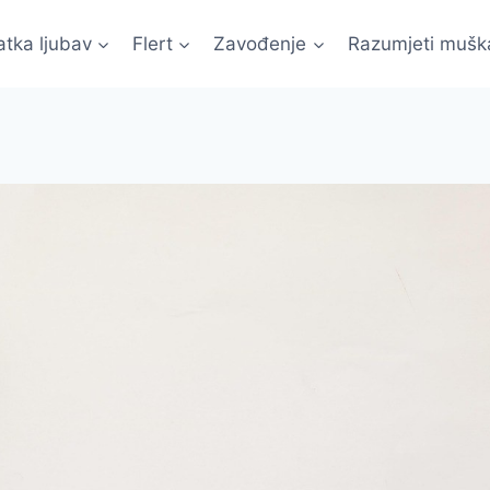
atka ljubav
Flert
Zavođenje
Razumjeti mušk