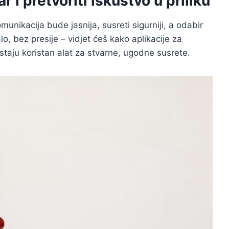
 i pretvoriti iskustvo u priliku
munikacija bude jasnija, susreti sigurniji, a odabir
lo, bez presije – vidjet ćeš kako aplikacije za
ostaju koristan alat za stvarne, ugodne susrete.