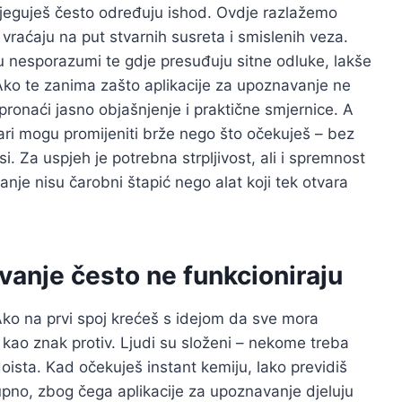
 njeguješ često određuju ishod. Ovdje razlažemo
 vraćaju na put stvarnih susreta i smislenih veza.
ju nesporazumi te gdje presuđuju sitne odluke, lakše
 Ako te zanima zašto aplikacije za upoznavanje ne
 pronaći jasno objašnjenje i praktične smjernice. A
vari mogu promijeniti brže nego što očekuješ – bez
i. Za uspjeh je potrebna strpljivost, ali i spremnost
anje nisu čarobni štapić nego alat koji tek otvara
vanje često ne funkcioniraju
ko na prvi spoj krećeš s idejom da sve mora
 kao znak protiv. Ljudi su složeni – nekome treba
ista. Kad očekuješ instant kemiju, lako previdiš
upno, zbog čega aplikacije za upoznavanje djeluju