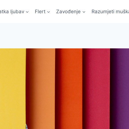
atka ljubav
Flert
Zavođenje
Razumjeti mušk