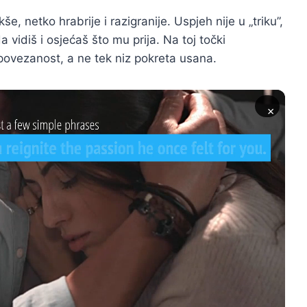
še, netko hrabrije i razigranije. Uspjeh nije u „triku”,
vidiš i osjećaš što mu prija. Na toj točki
povezanost, a ne tek niz pokreta usana.
×