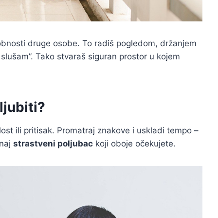
dobnosti druge osobe. To radiš pogledom, držanjem
i slušam”. Tako stvaraš siguran prostor u kojem
jubiti?
lost ili pritisak. Promatraj znakove i uskladi tempo –
onaj
strastveni poljubac
koji oboje očekujete.