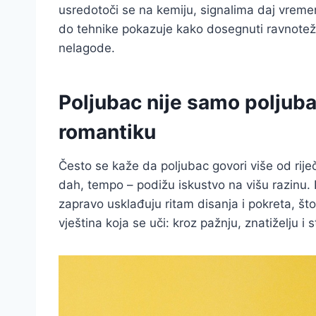
usredotoči se na kemiju, signalima daj vremen
do tehnike pokazuje kako dosegnuti ravnotežu 
nelagode.
Poljubac nije samo poljubac
romantiku
Često se kaže da poljubac govori više od riječi
dah, tempo – podižu iskustvo na višu razinu. K
zapravo usklađuju ritam disanja i pokreta, što 
vještina koja se uči: kroz pažnju, znatiželju i s