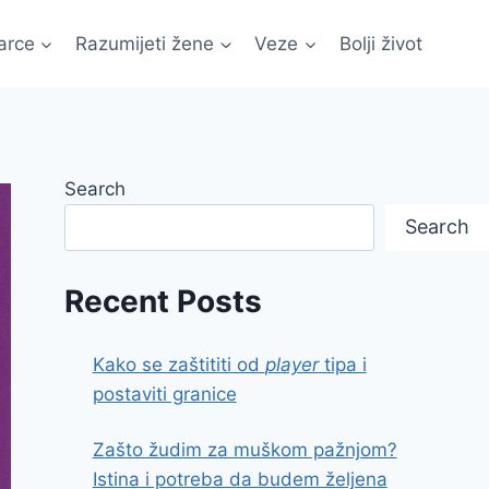
arce
Razumijeti žene
Veze
Bolji život
Search
Search
Recent Posts
Kako se zaštititi od
player
tipa i
postaviti granice
Zašto žudim za muškom pažnjom?
Istina i potreba da budem željena