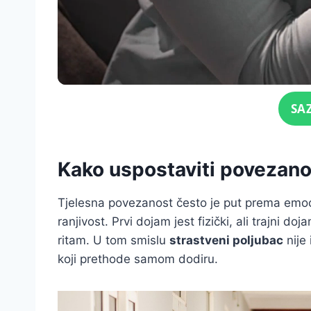
Click for sound
SA
Kako uspostaviti povezanos
Tjelesna povezanost često je put prema emoci
ranjivost. Prvi dojam jest fizički, ali trajni d
ritam. U tom smislu
strastveni poljubac
nije 
koji prethode samom dodiru.