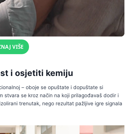
ZNAJ VIŠE
t i osjetiti kemiju
onalnoj – oboje se opuštate i dopuštate si
ojam stvara se kroz način na koji prilagođavaš dodir i
izolirani trenutak, nego rezultat pažljive igre signala