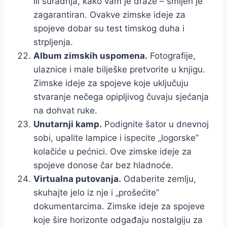
ili suradnja, kako vam je draže – smijeh je
zagarantiran. Ovakve zimske ideje za
spojeve dobar su test timskog duha i
strpljenja.
Album zimskih uspomena.
Fotografije,
ulaznice i male bilješke pretvorite u knjigu.
Zimske ideje za spojeve koje uključuju
stvaranje nečega opipljivog čuvaju sjećanja
na dohvat ruke.
Unutarnji kamp.
Podignite šator u dnevnoj
sobi, upalite lampice i ispecite „logorske”
kolačiće u pećnici. Ove zimske ideje za
spojeve donose čar bez hladnoće.
Virtualna putovanja.
Odaberite zemlju,
skuhajte jelo iz nje i „prošećite”
dokumentarcima. Zimske ideje za spojeve
koje šire horizonte odgađaju nostalgiju za