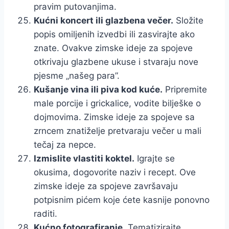
pravim putovanjima.
Kućni koncert ili glazbena večer.
Složite
popis omiljenih izvedbi ili zasvirajte ako
znate. Ovakve zimske ideje za spojeve
otkrivaju glazbene ukuse i stvaraju nove
pjesme „našeg para”.
Kušanje vina ili piva kod kuće.
Pripremite
male porcije i grickalice, vodite bilješke o
dojmovima. Zimske ideje za spojeve sa
zrncem znatiželje pretvaraju večer u mali
tečaj za nepce.
Izmislite vlastiti koktel.
Igrajte se
okusima, dogovorite naziv i recept. Ove
zimske ideje za spojeve završavaju
potpisnim pićem koje ćete kasnije ponovno
raditi.
Kućno fotografiranje.
Tematizirajte,