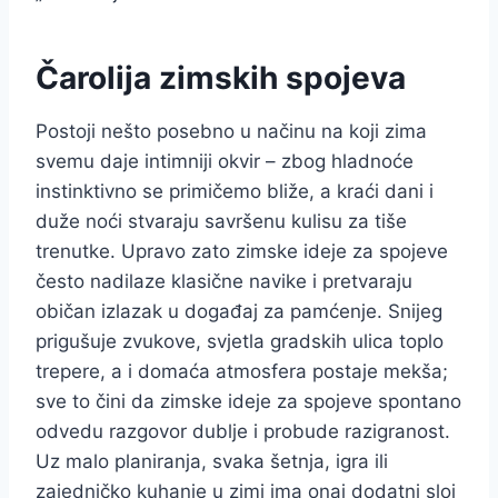
Čarolija zimskih spojeva
Postoji nešto posebno u načinu na koji zima
svemu daje intimniji okvir – zbog hladnoće
instinktivno se primičemo bliže, a kraći dani i
duže noći stvaraju savršenu kulisu za tiše
trenutke. Upravo zato zimske ideje za spojeve
često nadilaze klasične navike i pretvaraju
običan izlazak u događaj za pamćenje. Snijeg
prigušuje zvukove, svjetla gradskih ulica toplo
trepere, a i domaća atmosfera postaje mekša;
sve to čini da zimske ideje za spojeve spontano
odvedu razgovor dublje i probude razigranost.
Uz malo planiranja, svaka šetnja, igra ili
zajedničko kuhanje u zimi ima onaj dodatni sloj