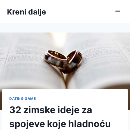
Skip
Kreni dalje
to
content
DATING GAME
32 zimske ideje za
spojeve koje hladnoću