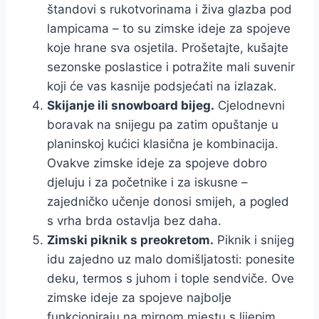
štandovi s rukotvorinama i živa glazba pod
lampicama – to su zimske ideje za spojeve
koje hrane sva osjetila. Prošetajte, kušajte
sezonske poslastice i potražite mali suvenir
koji će vas kasnije podsjećati na izlazak.
Skijanje ili snowboard bijeg.
Cjelodnevni
boravak na snijegu pa zatim opuštanje u
planinskoj kućici klasična je kombinacija.
Ovakve zimske ideje za spojeve dobro
djeluju i za početnike i za iskusne –
zajedničko učenje donosi smijeh, a pogled
s vrha brda ostavlja bez daha.
Zimski piknik s preokretom.
Piknik i snijeg
idu zajedno uz malo domišljatosti: ponesite
deku, termos s juhom i tople sendviče. Ove
zimske ideje za spojeve najbolje
funkcioniraju na mirnom mjestu s lijepim