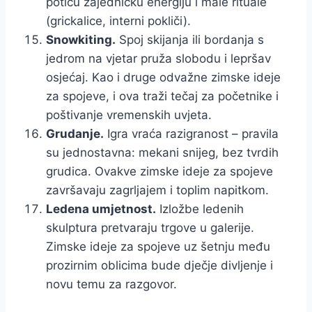
potiču zajedničku energiju i male rituale
(grickalice, interni pokliči).
Snowkiting.
Spoj skijanja ili bordanja s
jedrom na vjetar pruža slobodu i lepršav
osjećaj. Kao i druge odvažne zimske ideje
za spojeve, i ova traži tečaj za početnike i
poštivanje vremenskih uvjeta.
Grudanje.
Igra vraća razigranost – pravila
su jednostavna: mekani snijeg, bez tvrdih
grudica. Ovakve zimske ideje za spojeve
završavaju zagrljajem i toplim napitkom.
Ledena umjetnost.
Izložbe ledenih
skulptura pretvaraju trgove u galerije.
Zimske ideje za spojeve uz šetnju među
prozirnim oblicima bude dječje divljenje i
novu temu za razgovor.