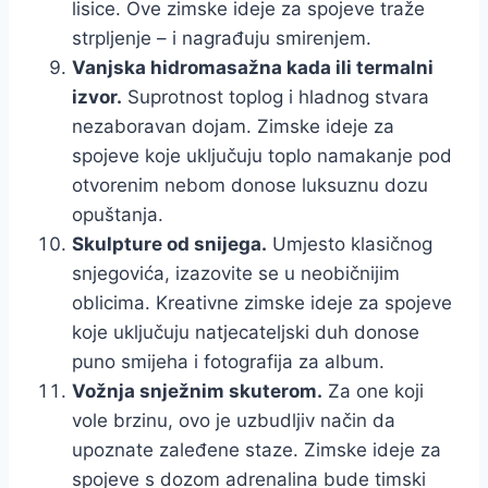
lisice. Ove zimske ideje za spojeve traže
strpljenje – i nagrađuju smirenjem.
Vanjska hidromasažna kada ili termalni
izvor.
Suprotnost toplog i hladnog stvara
nezaboravan dojam. Zimske ideje za
spojeve koje uključuju toplo namakanje pod
otvorenim nebom donose luksuznu dozu
opuštanja.
Skulpture od snijega.
Umjesto klasičnog
snjegovića, izazovite se u neobičnijim
oblicima. Kreativne zimske ideje za spojeve
koje uključuju natjecateljski duh donose
puno smijeha i fotografija za album.
Vožnja snježnim skuterom.
Za one koji
vole brzinu, ovo je uzbudljiv način da
upoznate zaleđene staze. Zimske ideje za
spojeve s dozom adrenalina bude timski