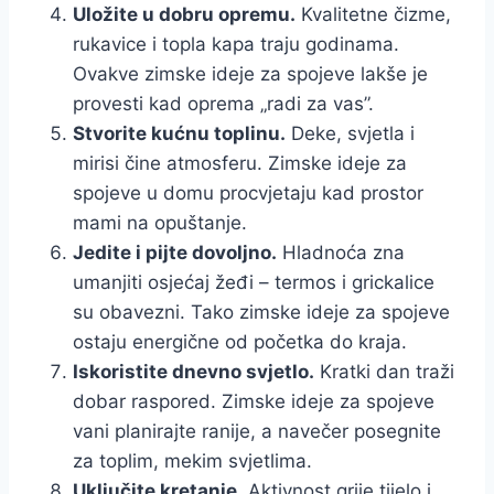
Uložite u dobru opremu.
Kvalitetne čizme,
rukavice i topla kapa traju godinama.
Ovakve zimske ideje za spojeve lakše je
provesti kad oprema „radi za vas”.
Stvorite kućnu toplinu.
Deke, svjetla i
mirisi čine atmosferu. Zimske ideje za
spojeve u domu procvjetaju kad prostor
mami na opuštanje.
Jedite i pijte dovoljno.
Hladnoća zna
umanjiti osjećaj žeđi – termos i grickalice
su obavezni. Tako zimske ideje za spojeve
ostaju energične od početka do kraja.
Iskoristite dnevno svjetlo.
Kratki dan traži
dobar raspored. Zimske ideje za spojeve
vani planirajte ranije, a navečer posegnite
za toplim, mekim svjetlima.
Uključite kretanje.
Aktivnost grije tijelo i