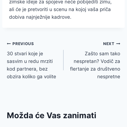
zimske ideje za spojeve neće pobijediti zimu,
ali će je pretvoriti u scenu na kojoj vaša priča
dobiva najnježnije kadrove.
Post
PREVIOUS
NEXT
30 stvari koje je
Zašto sam tako
navigation
sasvim u redu mrziti
nespretan? Vodič za
kod partnera, bez
flertanje za društveno
obzira koliko ga volite
nespretne
Možda će Vas zanimati