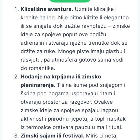
Klizališna avantura.
Uzmite klizaljke i
krenite na led. Nije bitno klizite li elegantno
ili se smijete dok tražite ravnotežu – zimske
ideje za spojeve poput ove podižu
adrenalin i stvaraju nježne trenutke dok se
držite za ruke. Mnoge piste imaju glazbu i
rasvjetu, pa atmosfera gotovo sama vodi
do romantike.
Hodanje na krpljama ili zimsko
planinarenje.
Tišina šume pod snijegom i
škripa pod nogama usporavaju ritam i
otvaraju prostor za razgovor. Ovakve
zimske ideje za spojeve spajaju laganu
aktivnost i prirodnu ljepotu, a topli napitak
iz termosice pretvara pauzu u mali ritual.
Zimski sajam ili festival.
Miris cimeta,