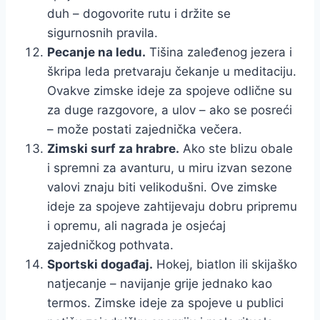
duh – dogovorite rutu i držite se
sigurnosnih pravila.
Pecanje na ledu.
Tišina zaleđenog jezera i
škripa leda pretvaraju čekanje u meditaciju.
Ovakve zimske ideje za spojeve odlične su
za duge razgovore, a ulov – ako se posreći
– može postati zajednička večera.
Zimski surf za hrabre.
Ako ste blizu obale
i spremni za avanturu, u miru izvan sezone
valovi znaju biti velikodušni. Ove zimske
ideje za spojeve zahtijevaju dobru pripremu
i opremu, ali nagrada je osjećaj
zajedničkog pothvata.
Sportski događaj.
Hokej, biatlon ili skijaško
natjecanje – navijanje grije jednako kao
termos. Zimske ideje za spojeve u publici