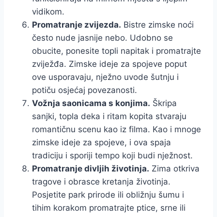
vidikom.
Promatranje zvijezda.
Bistre zimske noći
često nude jasnije nebo. Udobno se
obucite, ponesite topli napitak i promatrajte
zviježđa. Zimske ideje za spojeve poput
ove usporavaju, nježno uvode šutnju i
potiču osjećaj povezanosti.
Vožnja saonicama s konjima.
Škripa
sanjki, topla deka i ritam kopita stvaraju
romantičnu scenu kao iz filma. Kao i mnoge
zimske ideje za spojeve, i ova spaja
tradiciju i sporiji tempo koji budi nježnost.
Promatranje divljih životinja.
Zima otkriva
tragove i obrasce kretanja životinja.
Posjetite park prirode ili obližnju šumu i
tihim korakom promatrajte ptice, srne ili