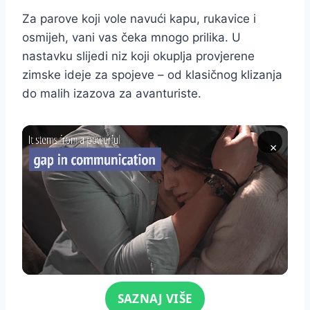
Za parove koji vole navući kapu, rukavice i
osmijeh, vani vas čeka mnogo prilika. U
nastavku slijedi niz koji okuplja provjerene
zimske ideje za spojeve – od klasičnog klizanja
do malih izazova za avanturiste.
×
Click for sound
SAZNAJ VIŠE