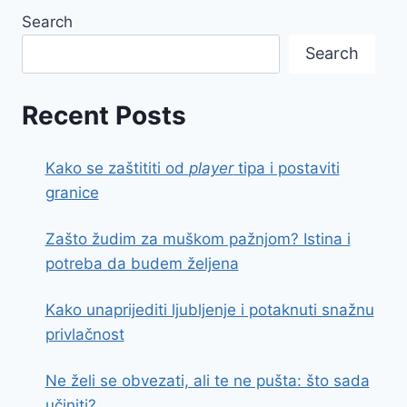
Search
Search
Recent Posts
Kako se zaštititi od
player
tipa i postaviti
granice
Zašto žudim za muškom pažnjom? Istina i
potreba da budem željena
Kako unaprijediti ljubljenje i potaknuti snažnu
privlačnost
Ne želi se obvezati, ali te ne pušta: što sada
učiniti?