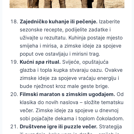
Zajedničko kuhanje ili pečenje.
Izaberite
sezonske recepte, podijelite zadatke i
uživajte u rezultatu. Kuhinja postaje mjesto
smijeha i mirisa, a zimske ideje za spojeve
poput ove ostavljaju i mirisni trag.
Kućni
spa
ritual.
Svijeće, opuštajuća
glazba i topla kupka stvaraju oazu. Ovakve
zimske ideje za spojeve vraćaju energiju i
bude nježnost kroz male geste brige.
Filmski maraton s zimskim ugođajem.
Od
klasika do novih naslova – složite tematsku
večer. Zimske ideje za spojeve u dnevnoj
sobi pojačajte dekama i toplom čokoladom.
Društvene igre ili puzzle večer.
Strategija