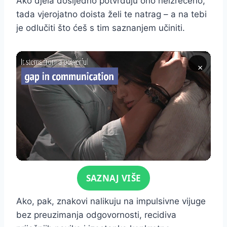
Ako djela dosljedno potvrđuju ono neizrečeno,
tada vjerojatno doista želi te natrag – a na tebi
je odlučiti što ćeš s tim saznanjem učiniti.
×
Click for sound
SAZNAJ VIŠE
Ako, pak, znakovi nalikuju na impulsivne vijuge
bez preuzimanja odgovornosti, recidiva