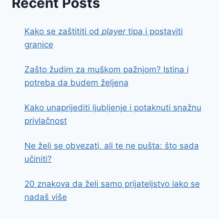
Recent Posts
Kako se zaštititi od
player
tipa i postaviti
granice
Zašto žudim za muškom pažnjom? Istina i
potreba da budem željena
Kako unaprijediti ljubljenje i potaknuti snažnu
privlačnost
Ne želi se obvezati, ali te ne pušta: što sada
učiniti?
20 znakova da želi samo prijateljstvo iako se
nadaš više