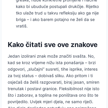
greške, nude konkretne promjene i načine
kako bi ubuduće postupali drukčije. Rijetko
tko ulaže trud u takvu refleksiju ako ga nije
briga – i ako barem potajno ne želi da se
vratiš.
Kako čitati sve ove znakove
Jedan izolirani znak može značiti svašta. No,
kad se kroz vrijeme nižu ista ponašanja – brzi
odgovori, „slučajni” susreti, tihe isprike, interes
za tvoj status – dobivaš sliku. Ako pritom i ti
osjećaš da želiš razgovarati, biraj jasan, smiren
trenutak i postavi granice. Fleksibilnost nije isto
što i zaborav, a toplina ne poništava ono što te
povrijedilo. Uvijek mjeri djela, ne samo riječi.