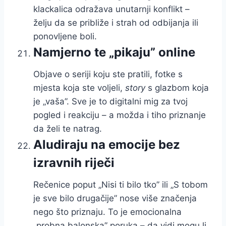
klackalica odražava unutarnji konflikt –
želju da se približe i strah od odbijanja ili
ponovljene boli.
Namjerno te „pikaju” online
Objave o seriji koju ste pratili, fotke s
mjesta koja ste voljeli,
story
s glazbom koja
je „vaša”. Sve je to digitalni mig za tvoj
pogled i reakciju – a možda i tiho priznanje
da želi te natrag.
Aludiraju na emocije bez
izravnih riječi
Rečenice poput „Nisi ti bilo tko” ili „S tobom
je sve bilo drugačije” nose više značenja
nego što priznaju. To je emocionalna
„probna balonska” poruka – da vidi mogu li