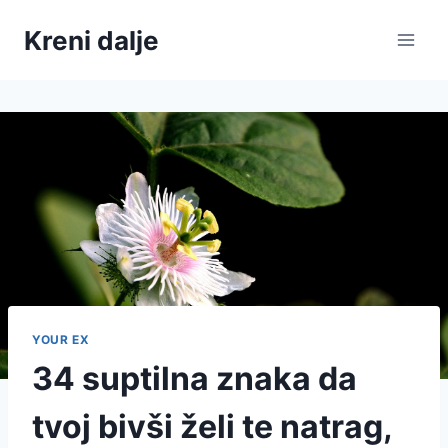
Skip
Kreni dalje
to
content
YOUR EX
34 suptilna znaka da
tvoj bivši želi te natrag,