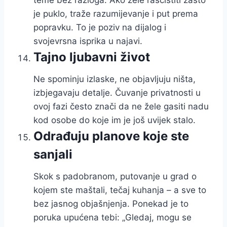
teme bez razloga. Ako žele raščistiti zašto
je puklo, traže razumijevanje i put prema
popravku. To je poziv na dijalog i
svojevrsna isprika u najavi.
Tajno ljubavni život
Ne spominju izlaske, ne objavljuju ništa,
izbjegavaju detalje. Čuvanje privatnosti u
ovoj fazi često znači da ne žele gasiti nadu
kod osobe do koje im je još uvijek stalo.
Odrađuju planove koje ste
sanjali
Skok s padobranom, putovanje u grad o
kojem ste maštali, tečaj kuhanja – a sve to
bez jasnog objašnjenja. Ponekad je to
poruka upućena tebi: „Gledaj, mogu se