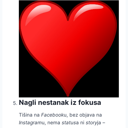
Nagli nestanak iz fokusa
Tišina na
Facebook
u, bez objava na
Instagram
u, nema
status
a ni
story
ja –