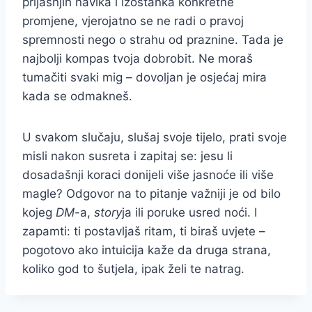
prijašnjih navika i izostanka konkretne
promjene, vjerojatno se ne radi o pravoj
spremnosti nego o strahu od praznine. Tada je
najbolji kompas tvoja dobrobit. Ne moraš
tumačiti svaki mig – dovoljan je osjećaj mira
kada se odmakneš.
U svakom slučaju, slušaj svoje tijelo, prati svoje
misli nakon susreta i zapitaj se: jesu li
dosadašnji koraci donijeli više jasnoće ili više
magle? Odgovor na to pitanje važniji je od bilo
kojeg
DM
-a,
story
ja ili poruke usred noći. I
zapamti: ti postavljaš ritam, ti biraš uvjete –
pogotovo ako intuicija kaže da druga strana,
koliko god to šutjela, ipak želi te natrag.