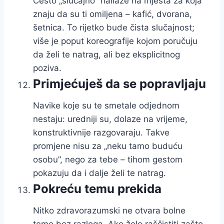
Često „slučajno” nailaze na mjesta za koja
znaju da su ti omiljena – kafić, dvorana,
šetnica. To rijetko bude čista slučajnost;
više je poput koreografije kojom poručuju
da želi te natrag, ali bez eksplicitnog
poziva.
Primjećuješ da se popravljaju
Navike koje su te smetale odjednom
nestaju: uredniji su, dolaze na vrijeme,
konstruktivnije razgovaraju. Takve
promjene nisu za „neku tamo buduću
osobu”, nego za tebe – tihom gestom
pokazuju da i dalje želi te natrag.
Pokreću temu prekida
Nitko zdravorazumski ne otvara bolne