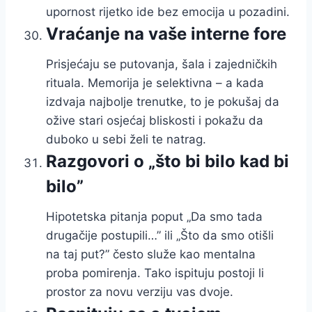
upornost rijetko ide bez emocija u pozadini.
Vraćanje na vaše interne fore
Prisjećaju se putovanja, šala i zajedničkih
rituala. Memorija je selektivna – a kada
izdvaja najbolje trenutke, to je pokušaj da
ožive stari osjećaj bliskosti i pokažu da
duboko u sebi želi te natrag.
Razgovori o „što bi bilo kad bi
bilo”
Hipotetska pitanja poput „Da smo tada
drugačije postupili…” ili „Što da smo otišli
na taj put?” često služe kao mentalna
proba pomirenja. Tako ispituju postoji li
prostor za novu verziju vas dvoje.