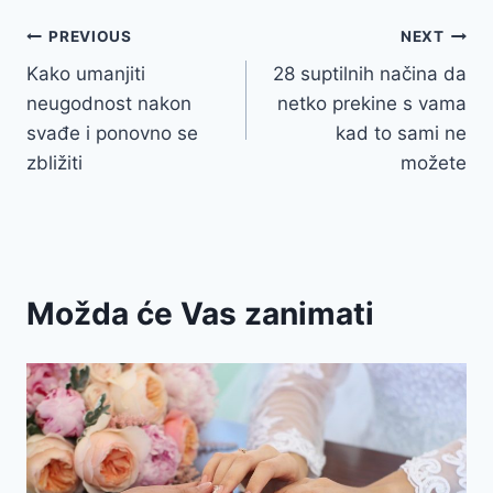
Post
PREVIOUS
NEXT
Kako umanjiti
28 suptilnih načina da
navigation
neugodnost nakon
netko prekine s vama
svađe i ponovno se
kad to sami ne
zbližiti
možete
Možda će Vas zanimati