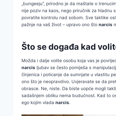
„bungeeju”, prirodno je da maštate o trenuci
nije poziv na kaos, nego priručnik za hladnu 
povratite kontrolu nad sobom. Sve taktike osl
pažnje na vaš život – upravo ono što
narcis
m
Što se događa kad volit
Možda i dalje volite osobu koja vas je povri
narcis
ljubav se često pomiješa s manipulaci
činjenica i poticanje da sumnjate u vlastitu 
ono što je neopravdivo. Uvjeravate se da pretj
obrasce. Ne, niste. Da biste uopće mogli takti
sadašnjem obliku nema budućnost. Kad to osvij
ego kojim vlada
narcis
.