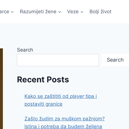
arce
Razumijeti žene
Veze
Bolji život
Search
Search
Recent Posts
Kako se zaštititi od
player
tipa i
postaviti granice
Zašto žudim za muškom pažnjom?
Istina i potreba da budem željena