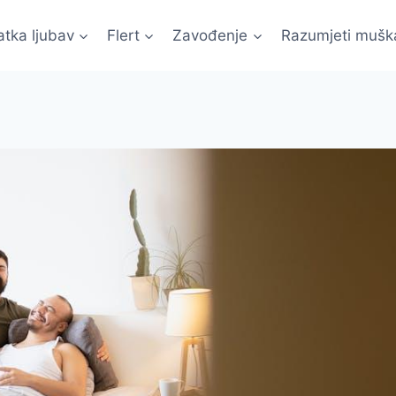
atka ljubav
Flert
Zavođenje
Razumjeti mušk