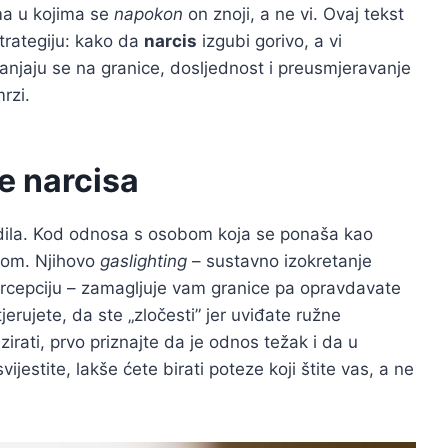
ma u kojima se
napokon
on znoji, a ne vi. Ovaj tekst
strategiju: kako da
narcis
izgubi gorivo, a vi
anjaju se na granice, dosljednost i preusmjeravanje
rzi.
e narcisa
jedila. Kod odnosa s osobom koja se ponaša kao
jom. Njihovo
gaslighting
– sustavno izokretanje
percepciju – zamagljuje vam granice pa opravdavate
erujete, da ste „zločesti” jer uviđate ružne
zirati, prvo priznajte da je odnos težak i da u
estite, lakše ćete birati poteze koji štite vas, a ne