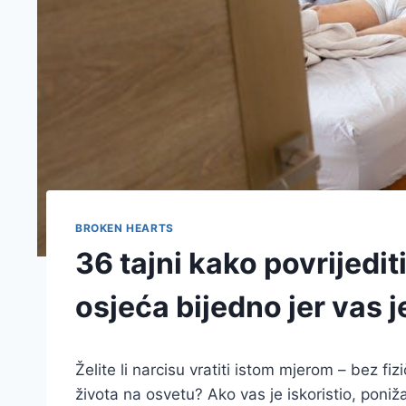
BROKEN HEARTS
36 tajni kako povrijediti
osjeća bijedno jer vas j
Želite li narcisu vratiti istom mjerom – bez f
života na osvetu? Ako vas je iskoristio, pon