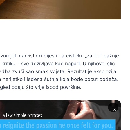
umjeti narcistički bijes i narcističku „zalihu” pažnje.
ritiku – sve doživljava kao napad. U njihovoj slici
mjedba zvuči kao smak svijeta. Rezultat je eksplozija
 a nerijetko i ledena šutnja koja bode poput bodeža.
ogled odaju što vrije ispod površine.
×