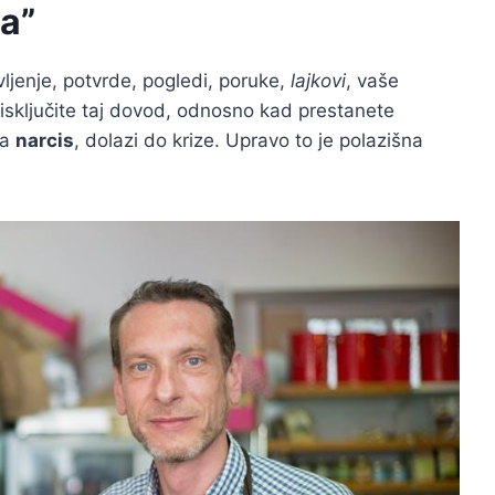
ha”
ivljenje, potvrde, pogledi, poruke,
lajkovi
, vaše
isključite taj dovod, odnosno kad prestanete
ja
narcis
, dolazi do krize. Upravo to je polazišna