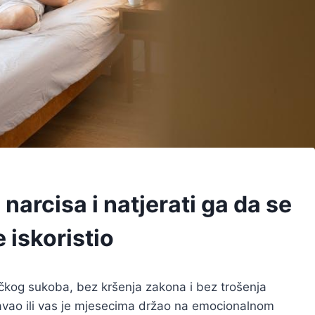
 narcisa i natjerati ga da se
e iskoristio
izičkog sukoba, bez kršenja zakona i bez trošenja
ižavao ili vas je mjesecima držao na emocionalnom