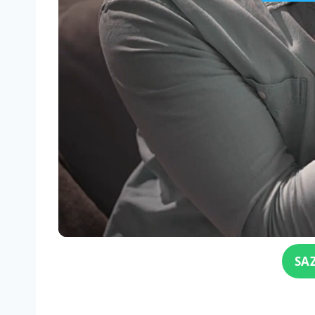
Click for sound
SA