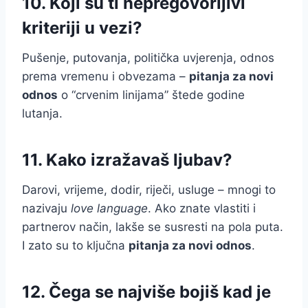
10. Koji su ti nepregovorljivi
kriteriji u vezi?
Pušenje, putovanja, politička uvjerenja, odnos
prema vremenu i obvezama –
pitanja za novi
odnos
o “crvenim linijama” štede godine
lutanja.
11. Kako izražavaš ljubav?
Darovi, vrijeme, dodir, riječi, usluge – mnogi to
nazivaju
love language
. Ako znate vlastiti i
partnerov način, lakše se susresti na pola puta.
I zato su to ključna
pitanja za novi odnos
.
12. Čega se najviše bojiš kad je