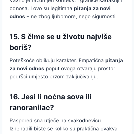
Važno je razumjeti kontekst i granice sadašnjih
odnosa. I ovo su legitimna
pitanja za novi
odnos
– ne zbog ljubomore, nego sigurnosti.
15. S čime se u životu najviše
boriš?
Poteškoće oblikuju karakter. Empatična
pitanja
za novi odnos
poput ovoga otvaraju prostor
podršci umjesto brzom zaključivanju.
16. Jesi li noćna sova ili
ranoranilac?
Raspored sna utječe na svakodnevicu.
Iznenadili biste se koliko su praktična ovakva