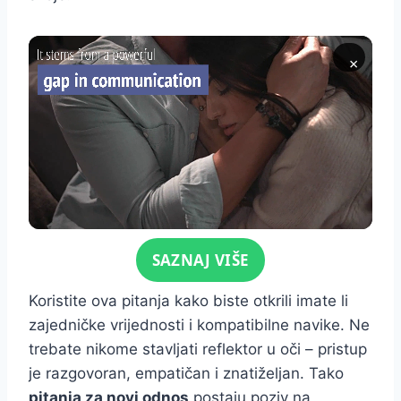
×
Click for sound
SAZNAJ VIŠE
Koristite ova pitanja kako biste otkrili imate li
zajedničke vrijednosti i kompatibilne navike. Ne
trebate nikome stavljati reflektor u oči – pristup
je razgovoran, empatičan i znatiželjan. Tako
pitanja za novi odnos
postaju poziv na