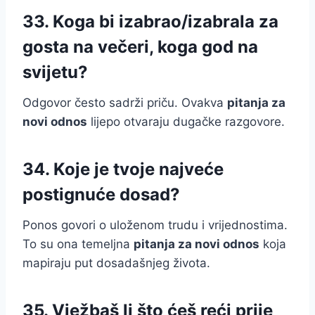
33. Koga bi izabrao/izabrala za
gosta na večeri, koga god na
svijetu?
Odgovor često sadrži priču. Ovakva
pitanja za
novi odnos
lijepo otvaraju dugačke razgovore.
34. Koje je tvoje najveće
postignuće dosad?
Ponos govori o uloženom trudu i vrijednostima.
To su ona temeljna
pitanja za novi odnos
koja
mapiraju put dosadašnjeg života.
35. Vježbaš li što ćeš reći prije