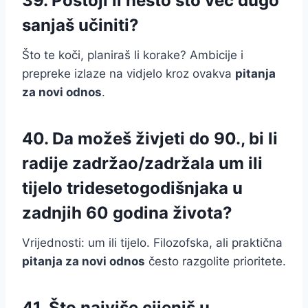
39. Postoji li nešto što već dugo
sanjaš učiniti?
Što te koči, planiraš li korake? Ambicije i
prepreke izlaze na vidjelo kroz ovakva
pitanja
za novi odnos
.
40. Da možeš živjeti do 90., bi li
radije zadržao/zadržala um ili
tijelo tridesetogodišnjaka u
zadnjih 60 godina života?
Vrijednosti: um ili tijelo. Filozofska, ali praktična
pitanja za novi odnos
često razgolite prioritete.
41. Što najviše cijeniš u