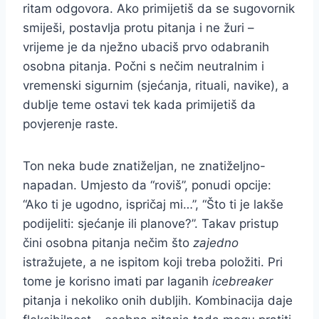
ritam odgovora. Ako primijetiš da se sugovornik
smiješi, postavlja protu pitanja i ne žuri –
vrijeme je da nježno ubaciš prvo odabranih
osobna pitanja. Počni s nečim neutralnim i
vremenski sigurnim (sjećanja, rituali, navike), a
dublje teme ostavi tek kada primijetiš da
povjerenje raste.
Ton neka bude znatiželjan, ne znatiželjno-
napadan. Umjesto da “roviš”, ponudi opcije:
“Ako ti je ugodno, ispričaj mi…”, “Što ti je lakše
podijeliti: sjećanje ili planove?”. Takav pristup
čini osobna pitanja nečim što
zajedno
istražujete, a ne ispitom koji treba položiti. Pri
tome je korisno imati par laganih
icebreaker
pitanja i nekoliko onih dubljih. Kombinacija daje