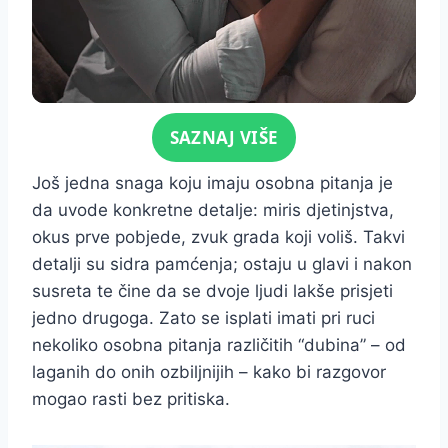
Click for sound
SAZNAJ VIŠE
Još jedna snaga koju imaju osobna pitanja je
da uvode konkretne detalje: miris djetinjstva,
okus prve pobjede, zvuk grada koji voliš. Takvi
detalji su sidra pamćenja; ostaju u glavi i nakon
susreta te čine da se dvoje ljudi lakše prisjeti
jedno drugoga. Zato se isplati imati pri ruci
nekoliko osobna pitanja različitih “dubina” – od
laganih do onih ozbiljnijih – kako bi razgovor
mogao rasti bez pritiska.