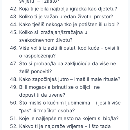
svijetu” – i zašto?
Koja ti je bila najbolja igračka kao djetetu?
Koliko ti je važan uredan životni prostor?
Kako tješiš nekoga tko je potišten ili u boli?
Koliko si izražajan/izražajna u
svakodnevnom životu?
Više voliš izlaziti ili ostati kod kuće – ovisi li
o raspoloženju?
Što si probao/la pa zaključio/la da više ne
želiš ponoviti?
Kako započinješ jutro – imaš li male rituale?
Bi li mogao/la brinuti se o biljci i ne
dopustiti da uvene?
Što misliš o kućnim ljubimcima – i jesi li više
“pas” ili “mačka” osoba?
Koje je najljepše mjesto na kojem si bio/la?
Kakvo ti je najdraže vrijeme – i što tada