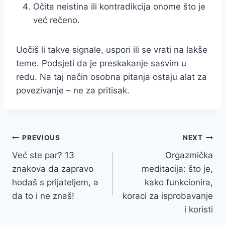
Očita neistina ili kontradikcija onome što je
već rečeno.
Uočiš li takve signale, uspori ili se vrati na lakše
teme. Podsjeti da je preskakanje sasvim u
redu. Na taj način osobna pitanja ostaju alat za
povezivanje – ne za pritisak.
Post
PREVIOUS
NEXT
Već ste par? 13
Orgazmička
navigation
znakova da zapravo
meditacija: što je,
hodaš s prijateljem, a
kako funkcionira,
da to i ne znaš!
koraci za isprobavanje
i koristi