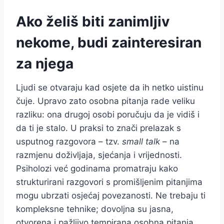
Ako želiš biti zanimljiv
nekome, budi zainteresiran
za njega
Ljudi se otvaraju kad osjete da ih netko uistinu
čuje. Upravo zato osobna pitanja rade veliku
razliku: ona drugoj osobi poručuju da je vidiš i
da ti je stalo. U praksi to znači prelazak s
usputnog razgovora – tzv.
small talk
– na
razmjenu doživljaja, sjećanja i vrijednosti.
Psiholozi već godinama promatraju kako
strukturirani razgovori s promišljenim pitanjima
mogu ubrzati osjećaj povezanosti. Ne trebaju ti
kompleksne tehnike; dovoljna su jasna,
otvorena i pažljivo tempirana osobna pitanja.