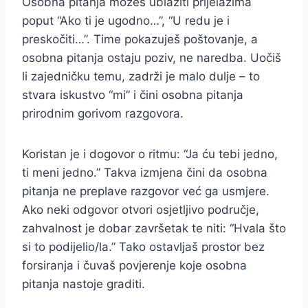
Osobna pitanja možeš ublažiti prijelazima
poput “Ako ti je ugodno…”, “U redu je i
preskočiti…”. Time pokazuješ poštovanje, a
osobna pitanja ostaju poziv, ne naredba. Uočiš
li zajedničku temu, zadrži je malo dulje – to
stvara iskustvo “mi” i čini osobna pitanja
prirodnim gorivom razgovora.
Koristan je i dogovor o ritmu: “Ja ću tebi jedno,
ti meni jedno.” Takva izmjena čini da osobna
pitanja ne preplave razgovor već ga usmjere.
Ako neki odgovor otvori osjetljivo područje,
zahvalnost je dobar završetak te niti: “Hvala što
si to podijelio/la.” Tako ostavljaš prostor bez
forsiranja i čuvaš povjerenje koje osobna
pitanja nastoje graditi.