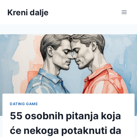
Skip
Kreni dalje
to
content
DATING GAME
55 osobnih pitanja koja
će nekoga potaknuti da