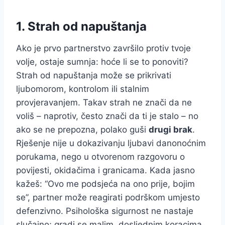
1. Strah od napuštanja
Ako je prvo partnerstvo završilo protiv tvoje
volje, ostaje sumnja: hoće li se to ponoviti?
Strah od napuštanja može se prikrivati
ljubomorom, kontrolom ili stalnim
provjeravanjem. Takav strah ne znači da ne
voliš – naprotiv, često znači da ti je stalo – no
ako se ne prepozna, polako guši
drugi brak
.
Rješenje nije u dokazivanju ljubavi danonoćnim
porukama, nego u otvorenom razgovoru o
povijesti, okidačima i granicama. Kada jasno
kažeš: “Ovo me podsjeća na ono prije, bojim
se”, partner može reagirati podrškom umjesto
defenzivno. Psihološka sigurnost ne nastaje
slučajno; gradi se malim, dosljednim koracima