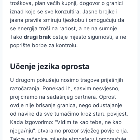
troškova, plan većih kupnji, dogovor o granici
iznad koje se sve konzultira. Jasne brojke i
jasna pravila smiruju tjeskobu i omogućuju da
se energija troši na radost, a ne na sumnje.
Tako
drugi brak
ostaje mjesto sigurnosti, a ne
poprište borbe za kontrolu.
Učenje jezika oprosta
U drugom pokušaju nosimo tragove prijašnjih
razočaranja. Ponekad ih, sasvim nesvjesno,
projiciramo na sadašnjeg partnera. Oprost
ovdje nije brisanje granica, nego odustajanje
od navike da sve tumačimo kroz staru povijest.
Kada izgovorimo: “Vidim te kao tebe, ne kao
njega/nju”, otvaramo prozor svježeg povjerenja.
Takva rečenica mijenja atmosferu i omogućuje