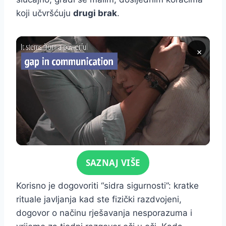
koji učvršćuju
drugi brak
.
×
Click for sound
SAZNAJ VIŠE
Korisno je dogovoriti “sidra sigurnosti”: kratke
rituale javljanja kad ste fizički razdvojeni,
dogovor o načinu rješavanja nesporazuma i