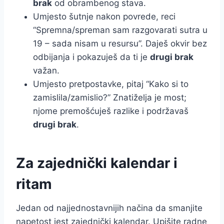
brak
od obrambenog stava.
Umjesto šutnje nakon povrede, reci
“Spremna/spreman sam razgovarati sutra u
19 – sada nisam u resursu”. Daješ okvir bez
odbijanja i pokazuješ da ti je
drugi brak
važan.
Umjesto pretpostavke, pitaj “Kako si to
zamislila/zamislio?” Znatiželja je most;
njome premošćuješ razlike i podržavaš
drugi brak
.
Za zajednički kalendar i
ritam
Jedan od najjednostavnijih načina da smanjite
napetost jest zajednički kalendar. Upišite radne