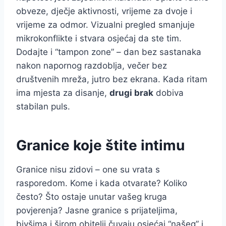
obveze, dječje aktivnosti, vrijeme za dvoje i
vrijeme za odmor. Vizualni pregled smanjuje
mikrokonflikte i stvara osjećaj da ste tim.
Dodajte i “tampon zone” – dan bez sastanaka
nakon napornog razdoblja, večer bez
društvenih mreža, jutro bez ekrana. Kada ritam
ima mjesta za disanje,
drugi brak
dobiva
stabilan puls.
Granice koje štite intimu
Granice nisu zidovi – one su vrata s
rasporedom. Kome i kada otvarate? Koliko
često? Što ostaje unutar vašeg kruga
povjerenja? Jasne granice s prijateljima,
bivšima i širom obitelji čuvaju osjećaj “našeg” i