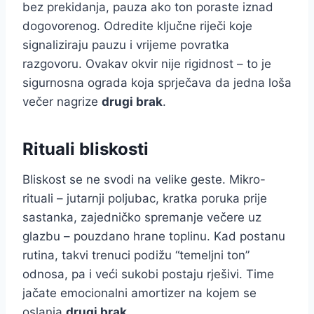
bez prekidanja, pauza ako ton poraste iznad
dogovorenog. Odredite ključne riječi koje
signaliziraju pauzu i vrijeme povratka
razgovoru. Ovakav okvir nije rigidnost – to je
sigurnosna ograda koja sprječava da jedna loša
večer nagrize
drugi brak
.
Rituali bliskosti
Bliskost se ne svodi na velike geste. Mikro-
rituali – jutarnji poljubac, kratka poruka prije
sastanka, zajedničko spremanje večere uz
glazbu – pouzdano hrane toplinu. Kad postanu
rutina, takvi trenuci podižu “temeljni ton”
odnosa, pa i veći sukobi postaju rješivi. Time
jačate emocionalni amortizer na kojem se
oslanja
drugi brak
.