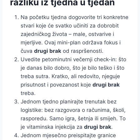
razliku iz tjedna u tjedan
Na početku tjedna dogovorite tri konkretne
stvari koje će svatko učiniti za dobrobit
zajedničkog života – male, ostvarive i
mjerljive. Ovaj mini-plan održava fokus i
čuva
drugi brak
od raspršenosti.
Uvedite petominutni večernji check-in: što
je danas bilo dobro, što je bilo teško i što
treba sutra. Kratko, ali redovito, njeguje
prisutnost i povezanost koje
drugi brak
treba.
Jednom tjedno planirajte trenutak bez
logistike: bez razgovora o računima, školi,
rasporedu. Samo igra, šetnja ili smijeh. To
je vitaminska injekcija za
drugi brak
.
Jednom mjesečno preispitajte granice