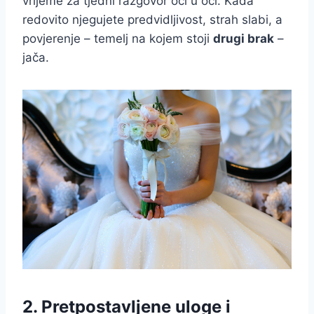
vrijeme za tjedni razgovor oči u oči. Kada
redovito njegujete predvidljivost, strah slabi, a
povjerenje – temelj na kojem stoji
drugi brak
–
jača.
2. Pretpostavljene uloge i