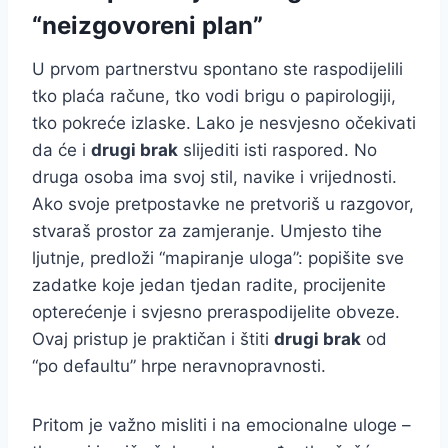
“neizgovoreni plan”
U prvom partnerstvu spontano ste raspodijelili
tko plaća račune, tko vodi brigu o papirologiji,
tko pokreće izlaske. Lako je nesvjesno očekivati
da će i
drugi brak
slijediti isti raspored. No
druga osoba ima svoj stil, navike i vrijednosti.
Ako svoje pretpostavke ne pretvoriš u razgovor,
stvaraš prostor za zamjeranje. Umjesto tihe
ljutnje, predloži “mapiranje uloga”: popišite sve
zadatke koje jedan tjedan radite, procijenite
opterećenje i svjesno preraspodijelite obveze.
Ovaj pristup je praktičan i štiti
drugi brak
od
“po defaultu” hrpe neravnopravnosti.
Pritom je važno misliti i na emocionalne uloge –