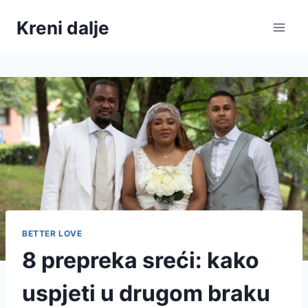
Skip
Kreni dalje
to
content
BETTER LOVE
8 prepreka sreći: kako
uspjeti u drugom braku