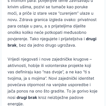
s intimom para: povjerljive teme završavaju u
krivim ušima, pozivi se tumače kao poruke
moći, a priče iz stare veze “curenjem” ulaze u
novu. Zdrava granica izgleda ovako: privatnost
para ostaje u paru, a s prijateljima dijelite
onoliko koliko neće potkopati međusobno
povjerenje. Tako njegujete i prijateljstva i
drugi
brak
, bez da jedno drugo ugrožava.
Vrijedi njegovati i nove zajedničke krugove –
aktivnosti, hobije ili volonterske projekte koji
vas definiraju kao “nas dvoje”, a ne kao “ti s
tvojima, ja s mojima”. Novi zajednički identitet
povećava otpornost na vanjske usporedbe i
jača ponos na ono što gradite. To je gorivo koje
nosi
drugi brak
kroz neizbježne padove
energije.