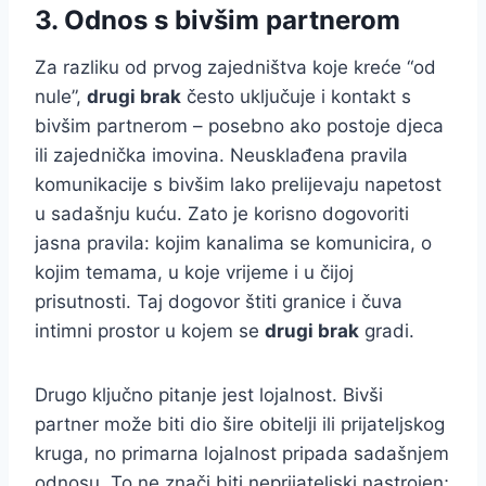
3. Odnos s bivšim partnerom
Za razliku od prvog zajedništva koje kreće “od
nule”,
drugi brak
često uključuje i kontakt s
bivšim partnerom – posebno ako postoje djeca
ili zajednička imovina. Neusklađena pravila
komunikacije s bivšim lako prelijevaju napetost
u sadašnju kuću. Zato je korisno dogovoriti
jasna pravila: kojim kanalima se komunicira, o
kojim temama, u koje vrijeme i u čijoj
prisutnosti. Taj dogovor štiti granice i čuva
intimni prostor u kojem se
drugi brak
gradi.
Drugo ključno pitanje jest lojalnost. Bivši
partner može biti dio šire obitelji ili prijateljskog
kruga, no primarna lojalnost pripada sadašnjem
odnosu. To ne znači biti neprijateljski nastrojen;