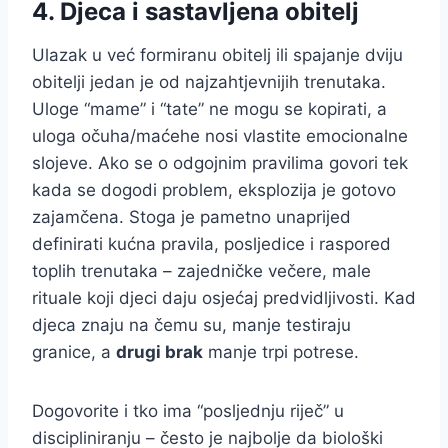
4. Djeca i sastavljena obitelj
Ulazak u već formiranu obitelj ili spajanje dviju
obitelji jedan je od najzahtjevnijih trenutaka.
Uloge “mame” i “tate” ne mogu se kopirati, a
uloga očuha/maćehe nosi vlastite emocionalne
slojeve. Ako se o odgojnim pravilima govori tek
kada se dogodi problem, eksplozija je gotovo
zajamčena. Stoga je pametno unaprijed
definirati kućna pravila, posljedice i raspored
toplih trenutaka – zajedničke večere, male
rituale koji djeci daju osjećaj predvidljivosti. Kad
djeca znaju na čemu su, manje testiraju
granice, a
drugi brak
manje trpi potrese.
Dogovorite i tko ima “posljednju riječ” u
discipliniranju – često je najbolje da biološki