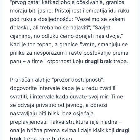
“prvog zeta” katkad oboje očekivanja, granice
moraju biti jasne. Pristojnost i empatija idu ruku
pod ruku s dosljednošću: “Veselimo se vašem
dolasku, ali trebamo se najaviti”; “Savjet
cijenimo, no odluku ćemo donijeti nas dvoje.”
Kad je ton topao, a granice čvrste, smanjuju se
prilike za nesporazum i raste poštovanje prema
paru – a time i otpornost koju
drugi brak
treba.
Praktičan alat je “prozor dostupnosti”:
dogovorite intervale kada je u redu zvati ili
svratiti, i intervale kada čuvate svoj mir. Time
se odvaja privatno od javnog, a odnosi
nastavljaju biti bliski bez osjećaja
preplavljenosti. Takva struktura nije hladna –
ona je brižna prema svima i daje kisik koji
drugi
brak
treba kako bi disao.