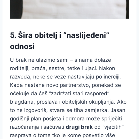
5. Šira obitelj i “naslijeđeni”
odnosi
U brak ne ulazimo sami – s nama dolaze
roditelji, braća, sestre, tetke i ujaci. Nakon
razvoda, neke se veze nastavljaju po inerciji.
Kada nastane novo partnerstvo, ponekad se
očekuje da ćeš “zadržati stari raspored”
blagdana, proslava i obiteljskih okupljanja. Ako
to ne izgovoriš, stvara se tiha zamjerka. Jasan
godišnji plan posjeta i odmora može spriječiti
razočaranja i sačuvati
drugi brak
od “vječitih”
rasprava o tome tko je kome posvetio više