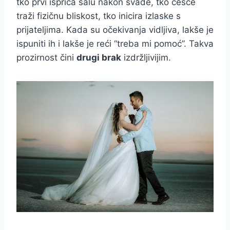
tko prvi ispriča šalu nakon svađe, tko češće
traži fizičnu bliskost, tko inicira izlaske s
prijateljima. Kada su očekivanja vidljiva, lakše je
ispuniti ih i lakše je reći “treba mi pomoć”. Takva
prozirnost čini
drugi brak
izdržljivijim.