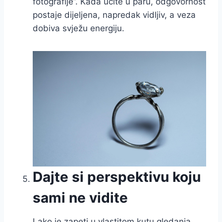
fotografije”. Kada učite u paru, odgovornost
postaje dijeljena, napredak vidljiv, a veza
dobiva svježu energiju.
Dajte si perspektivu koju
sami ne vidite
Lako je zapeti u vlastitom kutu gledanja.