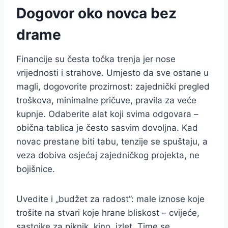
Dogovor oko novca bez
drame
Financije su česta točka trenja jer nose
vrijednosti i strahove. Umjesto da sve ostane u
magli, dogovorite prozirnost: zajednički pregled
troškova, minimalne pričuve, pravila za veće
kupnje. Odaberite alat koji svima odgovara –
obična tablica je često sasvim dovoljna. Kad
novac prestane biti tabu, tenzije se spuštaju, a
veza dobiva osjećaj zajedničkog projekta, ne
bojišnice.
Uvedite i „budžet za radost”: male iznose koje
trošite na stvari koje hrane bliskost – cvijeće,
sastojke za piknik, kino, izlet. Time se