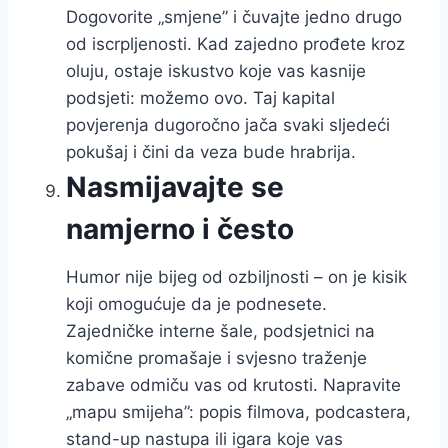
Dogovorite „smjene” i čuvajte jedno drugo
od iscrpljenosti. Kad zajedno prođete kroz
oluju, ostaje iskustvo koje vas kasnije
podsjeti: možemo ovo. Taj kapital
povjerenja dugoročno jača svaki sljedeći
pokušaj i čini da veza bude hrabrija.
Nasmijavajte se
namjerno i često
Humor nije bijeg od ozbiljnosti – on je kisik
koji omogućuje da je podnesete.
Zajedničke interne šale, podsjetnici na
komične promašaje i svjesno traženje
zabave odmiču vas od krutosti. Napravite
„mapu smijeha”: popis filmova, podcastera,
stand-up nastupa ili igara koje vas