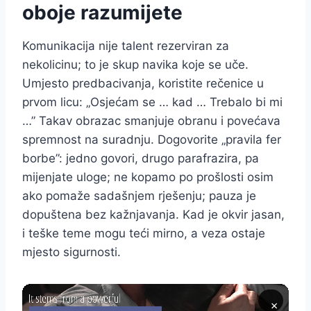
oboje razumijete
Komunikacija nije talent rezerviran za
nekolicinu; to je skup navika koje se uče.
Umjesto predbacivanja, koristite rečenice u
prvom licu: „Osjećam se … kad … Trebalo bi mi
…” Takav obrazac smanjuje obranu i povećava
spremnost na suradnju. Dogovorite „pravila fer
borbe”: jedno govori, drugo parafrazira, pa
mijenjate uloge; ne kopamo po prošlosti osim
ako pomaže sadašnjem rješenju; pauza je
dopuštena bez kažnjavanja. Kad je okvir jasan,
i teške teme mogu teći mirno, a veza ostaje
mjesto sigurnosti.
×