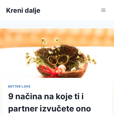
Skip
Kreni dalje
to
content
BETTER LOVE
9 načina na koje ti i
partner izvučete ono