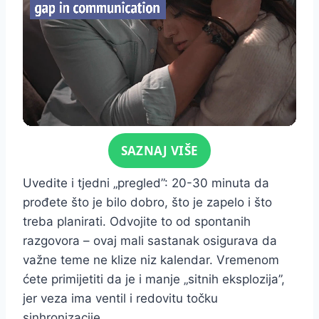
Click for sound
SAZNAJ VIŠE
Uvedite i tjedni „pregled”: 20-30 minuta da
prođete što je bilo dobro, što je zapelo i što
treba planirati. Odvojite to od spontanih
razgovora – ovaj mali sastanak osigurava da
važne teme ne klize niz kalendar. Vremenom
ćete primijetiti da je i manje „sitnih eksplozija”,
jer veza ima ventil i redovitu točku
sinhronizacije.