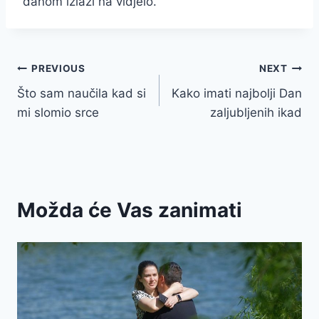
danom izlazi na vidjelo.
Post
PREVIOUS
NEXT
Što sam naučila kad si
Kako imati najbolji Dan
navigation
mi slomio srce
zaljubljenih ikad
Možda će Vas zanimati