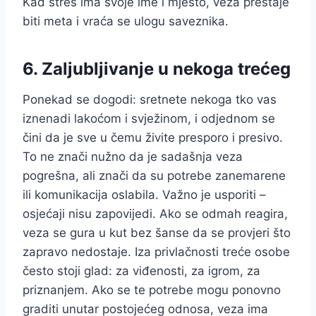
Kad stres ima svoje ime i mjesto, veza prestaje
biti meta i vraća se ulogu saveznika.
6. Zaljubljivanje u nekoga trećeg
Ponekad se dogodi: sretnete nekoga tko vas
iznenadi lakoćom i svježinom, i odjednom se
čini da je sve u čemu živite presporo i presivo.
To ne znači nužno da je sadašnja veza
pogrešna, ali znači da su potrebe zanemarene
ili komunikacija oslabila. Važno je usporiti –
osjećaji nisu zapovijedi. Ako se odmah reagira,
veza se gura u kut bez šanse da se provjeri što
zapravo nedostaje. Iza privlačnosti treće osobe
često stoji glad: za viđenosti, za igrom, za
priznanjem. Ako se te potrebe mogu ponovno
graditi unutar postojećeg odnosa, veza ima