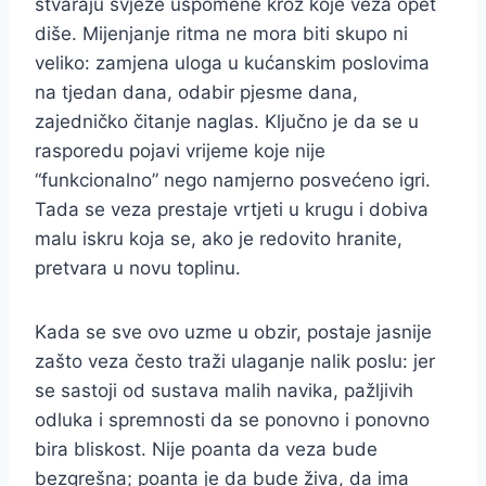
stvaraju svježe uspomene kroz koje veza opet
diše. Mijenjanje ritma ne mora biti skupo ni
veliko: zamjena uloga u kućanskim poslovima
na tjedan dana, odabir pjesme dana,
zajedničko čitanje naglas. Ključno je da se u
rasporedu pojavi vrijeme koje nije
“funkcionalno” nego namjerno posvećeno igri.
Tada se veza prestaje vrtjeti u krugu i dobiva
malu iskru koja se, ako je redovito hranite,
pretvara u novu toplinu.
Kada se sve ovo uzme u obzir, postaje jasnije
zašto veza često traži ulaganje nalik poslu: jer
se sastoji od sustava malih navika, pažljivih
odluka i spremnosti da se ponovno i ponovno
bira bliskost. Nije poanta da veza bude
bezgrešna; poanta je da bude živa, da ima