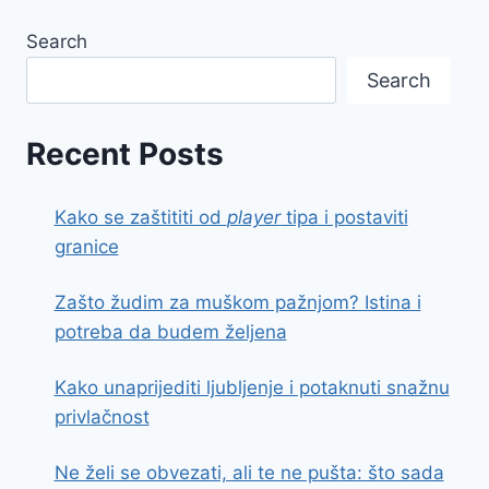
Search
Search
Recent Posts
Kako se zaštititi od
player
tipa i postaviti
granice
Zašto žudim za muškom pažnjom? Istina i
potreba da budem željena
Kako unaprijediti ljubljenje i potaknuti snažnu
privlačnost
Ne želi se obvezati, ali te ne pušta: što sada