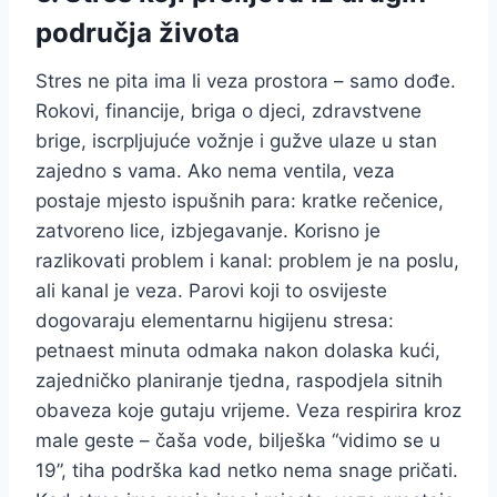
područja života
Stres ne pita ima li veza prostora – samo dođe.
Rokovi, financije, briga o djeci, zdravstvene
brige, iscrpljujuće vožnje i gužve ulaze u stan
zajedno s vama. Ako nema ventila, veza
postaje mjesto ispušnih para: kratke rečenice,
zatvoreno lice, izbjegavanje. Korisno je
razlikovati problem i kanal: problem je na poslu,
ali kanal je veza. Parovi koji to osvijeste
dogovaraju elementarnu higijenu stresa:
petnaest minuta odmaka nakon dolaska kući,
zajedničko planiranje tjedna, raspodjela sitnih
obaveza koje gutaju vrijeme. Veza respirira kroz
male geste – čaša vode, bilješka “vidimo se u
19”, tiha podrška kad netko nema snage pričati.