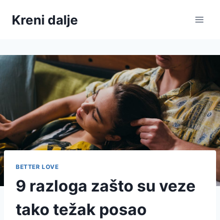
Skip
Kreni dalje
to
content
BETTER LOVE
9 razloga zašto su veze
tako težak posao