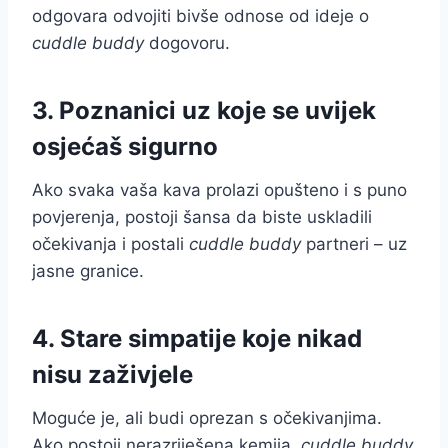
odgovara odvojiti bivše odnose od ideje o
cuddle buddy
dogovoru.
3. Poznanici uz koje se uvijek
osjećaš sigurno
Ako svaka vaša kava prolazi opušteno i s puno
povjerenja, postoji šansa da biste uskladili
očekivanja i postali
cuddle buddy
partneri – uz
jasne granice.
4. Stare simpatije koje nikad
nisu zaživjele
Moguće je, ali budi oprezan s očekivanjima.
Ako postoji nerazriješena kemija,
cuddle buddy