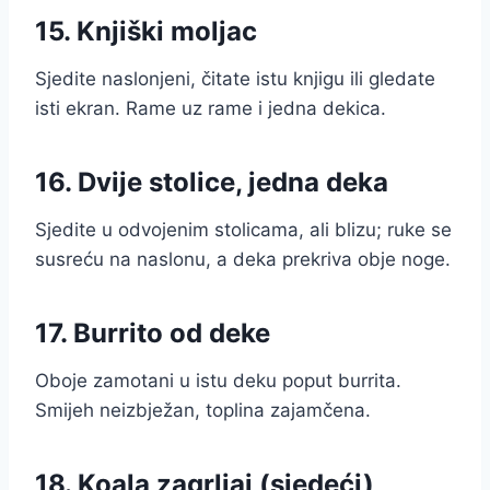
15. Knjiški moljac
Sjedite naslonjeni, čitate istu knjigu ili gledate
isti ekran. Rame uz rame i jedna dekica.
16. Dvije stolice, jedna deka
Sjedite u odvojenim stolicama, ali blizu; ruke se
susreću na naslonu, a deka prekriva obje noge.
17. Burrito od deke
Oboje zamotani u istu deku poput burrita.
Smijeh neizbježan, toplina zajamčena.
18. Koala zagrljaj (sjedeći)