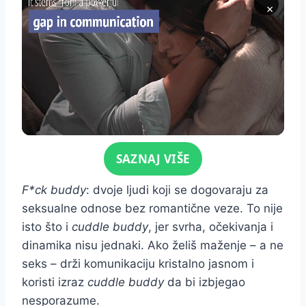
×
Click for sound
SAZNAJ VIŠE
F*ck buddy
: dvoje ljudi koji se dogovaraju za
seksualne odnose bez romantične veze. To nije
isto što i
cuddle buddy
, jer svrha, očekivanja i
dinamika nisu jednaki. Ako želiš maženje – a ne
seks – drži komunikaciju kristalno jasnom i
koristi izraz
cuddle buddy
da bi izbjegao
nesporazume.