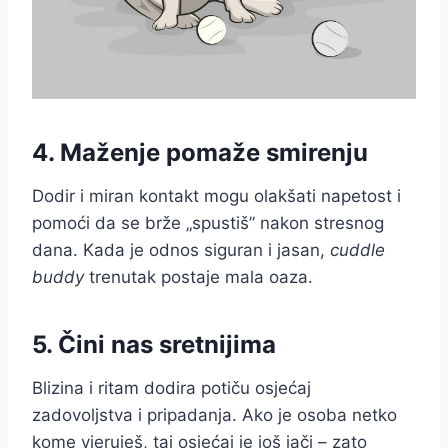
4. Maženje pomaže smirenju
Dodir i miran kontakt mogu olakšati napetost i
pomoći da se brže „spustiš” nakon stresnog
dana. Kada je odnos siguran i jasan,
cuddle
buddy
trenutak postaje mala oaza.
5. Čini nas sretnijima
Blizina i ritam dodira potiču osjećaj
zadovoljstva i pripadanja. Ako je osoba netko
kome vjeruješ, taj osjećaj je još jači – zato