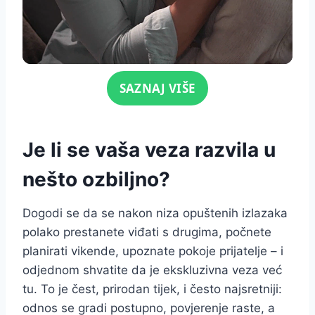
Click for sound
SAZNAJ VIŠE
Je li se vaša veza razvila u
nešto ozbiljno?
Dogodi se da se nakon niza opuštenih izlazaka
polako prestanete viđati s drugima, počnete
planirati vikende, upoznate pokoje prijatelje – i
odjednom shvatite da je ekskluzivna veza već
tu. To je čest, prirodan tijek, i često najsretniji:
odnos se gradi postupno, povjerenje raste, a