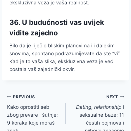
ekskluzivna veza je vaša realnost.
36. U budućnosti vas uvijek
vidite zajedno
Bilo da je riječ o bliskim planovima ili dalekim
snovima, spontano podrazumijevate da ste “vi”.
Kad je to vaša slika, ekskluzivna veza je već
postala vaš zajednički okvir.
Post
PREVIOUS
NEXT
Kako oprostiti sebi
Dating
,
relationship
i
navigation
zbog prevare i šutnje:
seksualne baze: 11
9 koraka koje moraš
čestih pojmova i
znati
njihovo značenje