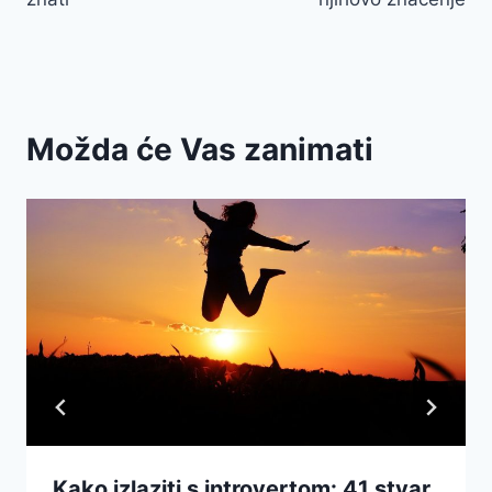
Možda će Vas zanimati
Kako izlaziti s introvertom: 41 stvar