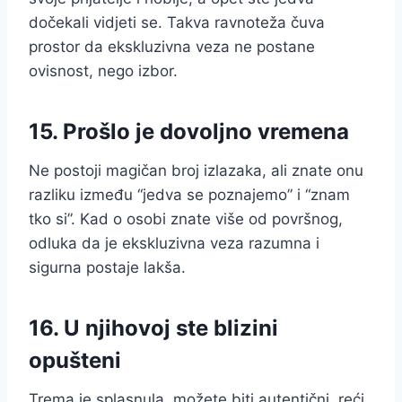
dočekali vidjeti se. Takva ravnoteža čuva
prostor da ekskluzivna veza ne postane
ovisnost, nego izbor.
15. Prošlo je dovoljno vremena
Ne postoji magičan broj izlazaka, ali znate onu
razliku između “jedva se poznajemo” i “znam
tko si”. Kad o osobi znate više od površnog,
odluka da je ekskluzivna veza razumna i
sigurna postaje lakša.
16. U njihovoj ste blizini
opušteni
Trema je splasnula, možete biti autentični, reći