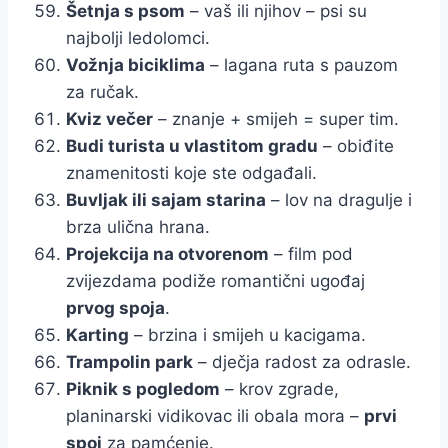
Šetnja s psom
– vaš ili njihov – psi su
najbolji ledolomci.
Vožnja biciklima
– lagana ruta s pauzom
za ručak.
Kviz večer
– znanje + smijeh = super tim.
Budi turista u vlastitom gradu
– obiđite
znamenitosti koje ste odgađali.
Buvljak ili sajam starina
– lov na dragulje i
brza ulična hrana.
Projekcija na otvorenom
– film pod
zvijezdama podiže romantični ugođaj
prvog spoja
.
Karting
– brzina i smijeh u kacigama.
Trampolin park
– dječja radost za odrasle.
Piknik s pogledom
– krov zgrade,
planinarski vidikovac ili obala mora –
prvi
spoj
za pamćenje.