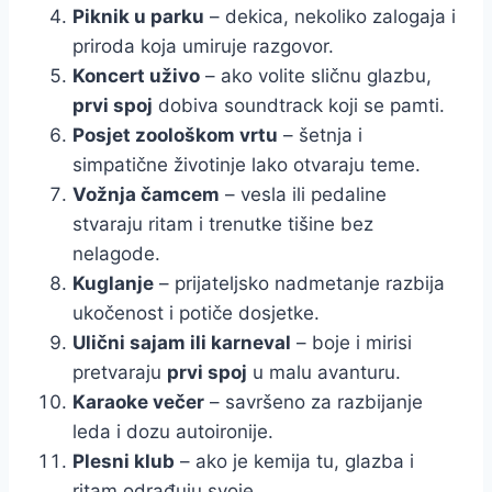
Piknik u parku
– dekica, nekoliko zalogaja i
priroda koja umiruje razgovor.
Koncert uživo
– ako volite sličnu glazbu,
prvi spoj
dobiva soundtrack koji se pamti.
Posjet zoološkom vrtu
– šetnja i
simpatične životinje lako otvaraju teme.
Vožnja čamcem
– vesla ili pedaline
stvaraju ritam i trenutke tišine bez
nelagode.
Kuglanje
– prijateljsko nadmetanje razbija
ukočenost i potiče dosjetke.
Ulični sajam ili karneval
– boje i mirisi
pretvaraju
prvi spoj
u malu avanturu.
Karaoke večer
– savršeno za razbijanje
leda i dozu autoironije.
Plesni klub
– ako je kemija tu, glazba i
ritam odrađuju svoje.