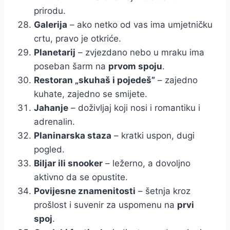
prirodu.
Galerija
– ako netko od vas ima umjetničku
crtu, pravo je otkriće.
Planetarij
– zvjezdano nebo u mraku ima
poseban šarm na
prvom spoju
.
Restoran „skuhaš i pojedeš”
– zajedno
kuhate, zajedno se smijete.
Jahanje
– doživljaj koji nosi i romantiku i
adrenalin.
Planinarska staza
– kratki uspon, dugi
pogled.
Biljar ili snooker
– ležerno, a dovoljno
aktivno da se opustite.
Povijesne znamenitosti
– šetnja kroz
prošlost i suvenir za uspomenu na
prvi
spoj
.