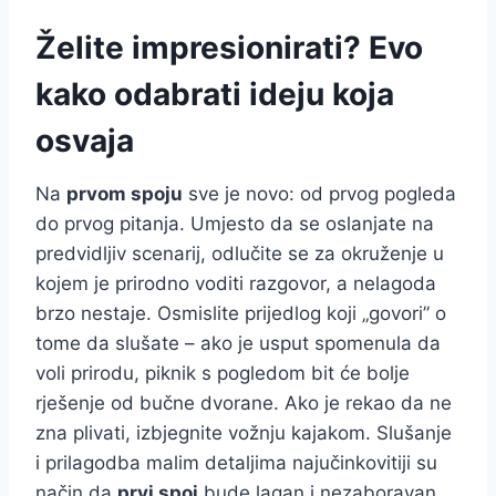
Želite impresionirati? Evo
kako odabrati ideju koja
osvaja
Na
prvom spoju
sve je novo: od prvog pogleda
do prvog pitanja. Umjesto da se oslanjate na
predvidljiv scenarij, odlučite se za okruženje u
kojem je prirodno voditi razgovor, a nelagoda
brzo nestaje. Osmislite prijedlog koji „govori” o
tome da slušate – ako je usput spomenula da
voli prirodu, piknik s pogledom bit će bolje
rješenje od bučne dvorane. Ako je rekao da ne
zna plivati, izbjegnite vožnju kajakom. Slušanje
i prilagodba malim detaljima najučinkovitiji su
način da
prvi spoj
bude lagan i nezaboravan.