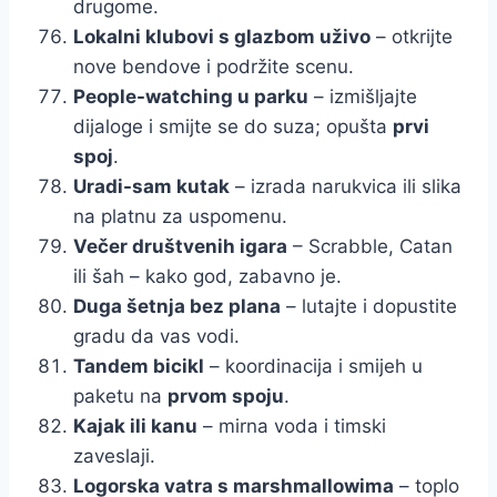
drugome.
Lokalni klubovi s glazbom uživo
– otkrijte
nove bendove i podržite scenu.
People-watching u parku
– izmišljajte
dijaloge i smijte se do suza; opušta
prvi
spoj
.
Uradi-sam kutak
– izrada narukvica ili slika
na platnu za uspomenu.
Večer društvenih igara
– Scrabble, Catan
ili šah – kako god, zabavno je.
Duga šetnja bez plana
– lutajte i dopustite
gradu da vas vodi.
Tandem bicikl
– koordinacija i smijeh u
paketu na
prvom spoju
.
Kajak ili kanu
– mirna voda i timski
zaveslaji.
Logorska vatra s marshmallowima
– toplo