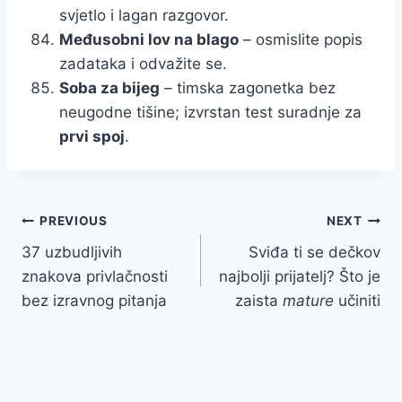
svjetlo i lagan razgovor.
Međusobni lov na blago
– osmislite popis
zadataka i odvažite se.
Soba za bijeg
– timska zagonetka bez
neugodne tišine; izvrstan test suradnje za
prvi spoj
.
Post
PREVIOUS
NEXT
37 uzbudljivih
Sviđa ti se dečkov
navigation
znakova privlačnosti
najbolji prijatelj? Što je
bez izravnog pitanja
zaista
mature
učiniti