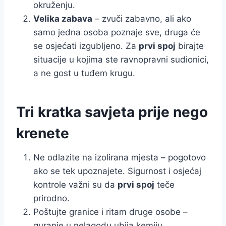
okruženju.
Velika zabava
– zvuči zabavno, ali ako
samo jedna osoba poznaje sve, druga će
se osjećati izgubljeno. Za
prvi spoj
birajte
situacije u kojima ste ravnopravni sudionici,
a ne gost u tuđem krugu.
Tri kratka savjeta prije nego
krenete
Ne odlazite na izolirana mjesta – pogotovo
ako se tek upoznajete. Sigurnost i osjećaj
kontrole važni su da
prvi spoj
teče
prirodno.
Poštujte granice i ritam druge osobe –
guranje u nelagodu ubija kemiju.