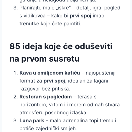
Planirajte male „iskre” – detalj, igra, pogled
s vidikovca – kako bi
prvi spoj
imao
trenutke koje ćete pamtiti.
85 ideja koje će oduševiti
na prvom susretu
Kava u omiljenom kafiću
– najopušteniji
format za
prvi spoj
, idealan za lagani
razgovor bez pritiska.
Restoran s pogledom
– terasa s
horizontom, vrtom ili morem odmah stvara
atmosferu posebnog izlaska.
Luna park
– malo adrenalina topi tremu i
potiče zajednički smijeh.