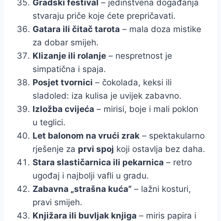
Gradski festival
– jedinstvena događanja
stvaraju priče koje ćete prepričavati.
Gatara ili čitač tarota
– mala doza mistike
za dobar smijeh.
Klizanje ili rolanje
– nespretnost je
simpatična i spaja.
Posjet tvornici
– čokolada, keksi ili
sladoled: iza kulisa je uvijek zabavno.
Izložba cvijeća
– mirisi, boje i mali poklon
u teglici.
Let balonom na vrući zrak
– spektakularno
rješenje za
prvi spoj
koji ostavlja bez daha.
Stara slastičarnica ili pekarnica
– retro
ugođaj i najbolji vafli u gradu.
Zabavna „strašna kuća”
– lažni kosturi,
pravi smijeh.
Knjižara ili buvljak knjiga
– miris papira i