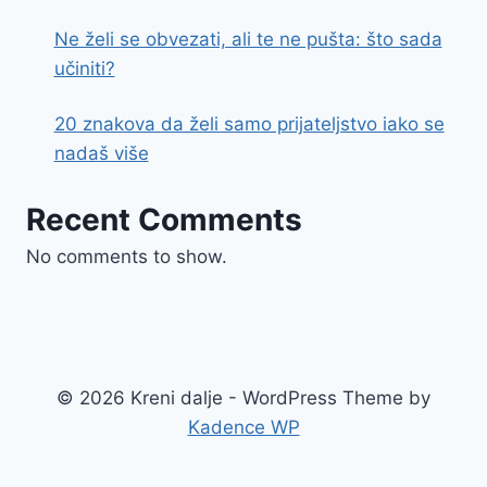
Ne želi se obvezati, ali te ne pušta: što sada
učiniti?
20 znakova da želi samo prijateljstvo iako se
nadaš više
Recent Comments
No comments to show.
© 2026 Kreni dalje - WordPress Theme by
Kadence WP