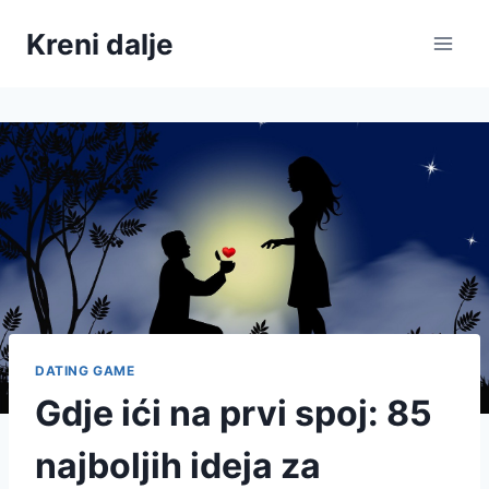
Skip
Kreni dalje
to
content
DATING GAME
Gdje ići na prvi spoj: 85
najboljih ideja za