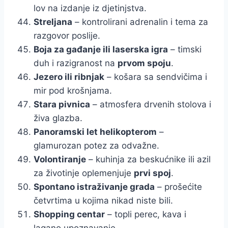
lov na izdanje iz djetinjstva.
Streljana
– kontrolirani adrenalin i tema za
razgovor poslije.
Boja za gađanje ili laserska igra
– timski
duh i razigranost na
prvom spoju
.
Jezero ili ribnjak
– košara sa sendvičima i
mir pod krošnjama.
Stara pivnica
– atmosfera drvenih stolova i
živa glazba.
Panoramski let helikopterom
–
glamurozan potez za odvažne.
Volontiranje
– kuhinja za beskućnike ili azil
za životinje oplemenjuje
prvi spoj
.
Spontano istraživanje grada
– prošećite
četvrtima u kojima nikad niste bili.
Shopping centar
– topli perec, kava i
lagano upoznavanje.