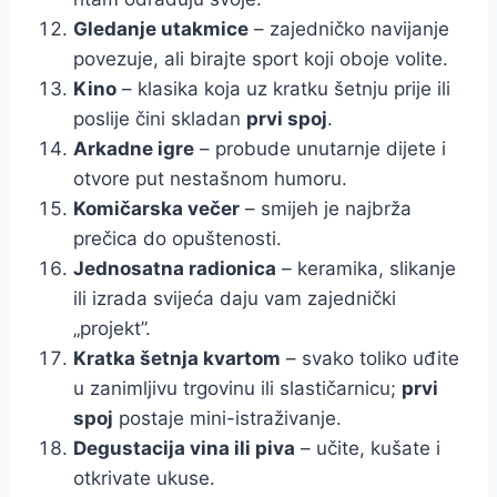
Gledanje utakmice
– zajedničko navijanje
povezuje, ali birajte sport koji oboje volite.
Kino
– klasika koja uz kratku šetnju prije ili
poslije čini skladan
prvi spoj
.
Arkadne igre
– probude unutarnje dijete i
otvore put nestašnom humoru.
Komičarska večer
– smijeh je najbrža
prečica do opuštenosti.
Jednosatna radionica
– keramika, slikanje
ili izrada svijeća daju vam zajednički
„projekt”.
Kratka šetnja kvartom
– svako toliko uđite
u zanimljivu trgovinu ili slastičarnicu;
prvi
spoj
postaje mini-istraživanje.
Degustacija vina ili piva
– učite, kušate i
otkrivate ukuse.