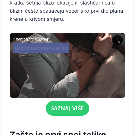
kratka šetnja blizu lokacije ili slastičarnica u
blizini često spašavaju večer ako prvi dio plana
krene u krivom smjeru.
×
Click for sound
SAZNAJ VIŠE
Zašto je prvi spoj toliko