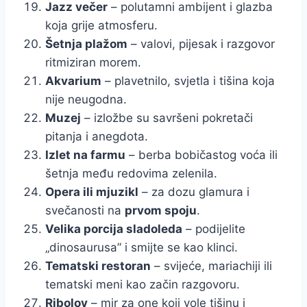
Jazz večer
– polutamni ambijent i glazba
koja grije atmosferu.
Šetnja plažom
– valovi, pijesak i razgovor
ritmiziran morem.
Akvarium
– plavetnilo, svjetla i tišina koja
nije neugodna.
Muzej
– izložbe su savršeni pokretači
pitanja i anegdota.
Izlet na farmu
– berba bobičastog voća ili
šetnja među redovima zelenila.
Opera ili mjuzikl
– za dozu glamura i
svečanosti na
prvom spoju
.
Velika porcija sladoleda
– podijelite
„dinosaurusa” i smijte se kao klinci.
Tematski restoran
– svijeće, mariachiji ili
tematski meni kao začin razgovoru.
Ribolov
– mir za one koji vole tišinu i