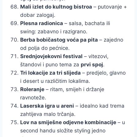
Mali izlet do kultnog bistroa
– putovanje +
dobar zalogaj.
Plesna radionica
– salsa, bachata ili
swing: zabavno i razigrano.
Berba bobičastog voća pa pita
– zajedno
od polja do pećnice.
Srednjovjekovni festival
– vitezovi,
štandovi i puno tema za
prvi spoj
.
Tri lokacije za tri slijeda
– predjelo, glavno
i desert u različitim lokalima.
Roleranje
– ritam, smijeh i držanje
ravnoteže.
Laserska igra u areni
– idealno kad trema
zahtijeva malo trčanja.
Lov na smiješne odjevne kombinacije
– u
second handu složite styling jedno