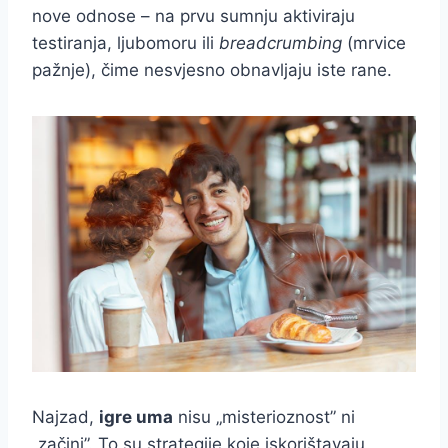
nove odnose – na prvu sumnju aktiviraju
testiranja, ljubomoru ili
breadcrumbing
(mrvice
pažnje), čime nesvjesno obnavljaju iste rane.
Najzad,
igre uma
nisu „misterioznost” ni
„začini”. To su strategije koje iskorištavaju