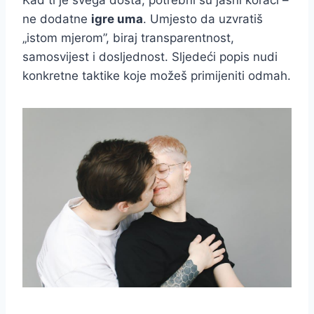
Kad ti je svega dosta, potrebni su jasni koraci –
ne dodatne
igre uma
. Umjesto da uzvratiš
„istom mjerom”, biraj transparentnost,
samosvijest i dosljednost. Sljedeći popis nudi
konkretne taktike koje možeš primijeniti odmah.