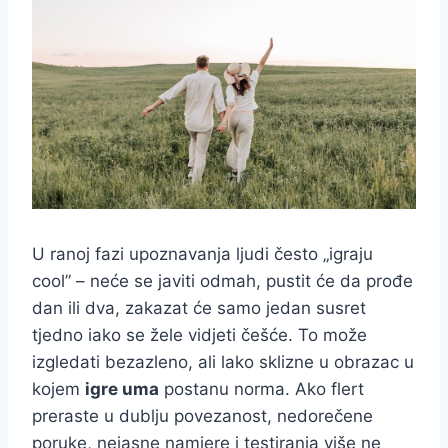
U ranoj fazi upoznavanja ljudi često „igraju
cool” – neće se javiti odmah, pustit će da prođe
dan ili dva, zakazat će samo jedan susret
tjedno iako se žele vidjeti češće. To može
izgledati bezazleno, ali lako sklizne u obrazac u
kojem
igre uma
postanu norma. Ako flert
preraste u dublju povezanost, nedorečene
poruke, nejasne namjere i testiranja više ne