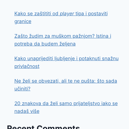
Kako se zaštititi od
player
tipa i postaviti
granice
Zašto žudim za muškom pažnjom? Istina i
potreba da budem željena
Kako unaprijediti ljubljenje i potaknuti snažnu
privlačnost
Ne želi se obvezati, ali te ne pušta: što sada
učiniti?
20 znakova da želi samo prijateljstvo iako se
nadaš više
Recent Comments