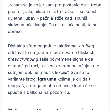
„Nisam se javio jer sam pretpostavio da ti treba
prostor”, iako nikada nisi to tražio. Ili se koristi
uvjetna ljubav – pažnja stiže kad ispuniš
skrivena očekivanja. To nisu slučajnosti, to su
obrasci.
Digitalna sfera pogoduje taktikama:
orbiting
održava te na „radaru” bez stvarne bliskosti,
breadcrumbing
šalje povremene signale da
ostaneš pri ruci, a
silent treatment
kažnjava te
šutnjom dok ne „naučiš lekciju”. Sve su to
varijante istog:
igre uma
kojima je cilj da ti
reagiraš, a druga osoba odlučuje kada će se
spustiti s balkona na pozornicu.