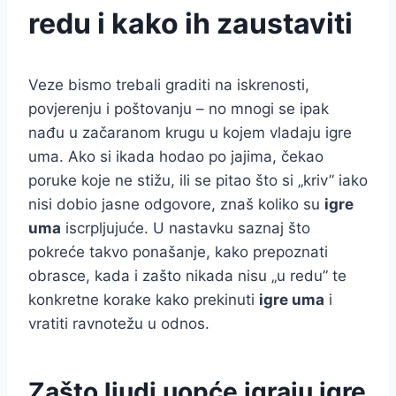
redu i kako ih zaustaviti
Veze bismo trebali graditi na iskrenosti,
povjerenju i poštovanju – no mnogi se ipak
nađu u začaranom krugu u kojem vladaju igre
uma. Ako si ikada hodao po jajima, čekao
poruke koje ne stižu, ili se pitao što si „kriv” iako
nisi dobio jasne odgovore, znaš koliko su
igre
uma
iscrpljujuće. U nastavku saznaj što
pokreće takvo ponašanje, kako prepoznati
obrasce, kada i zašto nikada nisu „u redu” te
konkretne korake kako prekinuti
igre uma
i
vratiti ravnotežu u odnos.
Zašto ljudi uopće igraju igre