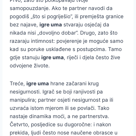
samopouzdanje. Ako te partner navodi da
pogodiš „što si pogriješio”, ili premješta granice
bez najave,
igre uma
stvaraju osjećaj da
nikada nisi „dovoljno dobar”. Drugo, zato što
razaraju intimnost: povjerenje je moguće samo
kad su poruke usklađene s postupcima. Tamo
gdje stanuju
igre uma
, riječi i djela često žive
odvojene živote.
Treće,
igre uma
hrane začarani krug
nesigurnosti. Igrač se boji ranjivosti pa
manipulira; partner osjeti nesigurnost pa ili
uzvraća istom mjerom ili se povlači. Tako
nastaje dinamika moći, a ne partnerstva.
Četvrto, posljedice su dugoročne: i nakon
prekida, ljudi često nose naučene obrasce u