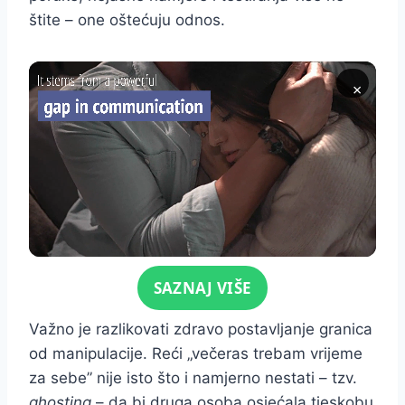
štite – one oštećuju odnos.
×
Click for sound
SAZNAJ VIŠE
Važno je razlikovati zdravo postavljanje granica
od manipulacije. Reći „večeras trebam vrijeme
za sebe” nije isto što i namjerno nestati – tzv.
ghosting
– da bi druga osoba osjećala tjeskobu