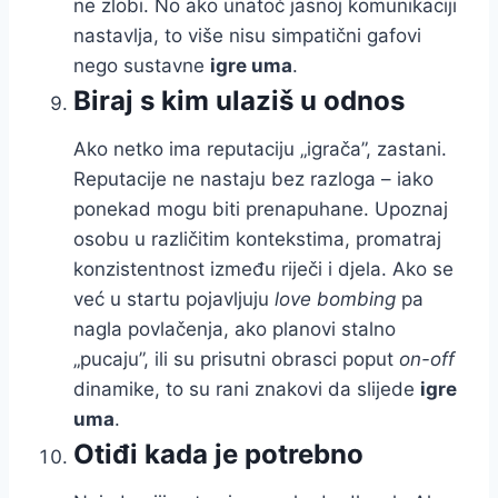
ne zlobi. No ako unatoč jasnoj komunikaciji
nastavlja, to više nisu simpatični gafovi
nego sustavne
igre uma
.
Biraj s kim ulaziš u odnos
Ako netko ima reputaciju „igrača”, zastani.
Reputacije ne nastaju bez razloga – iako
ponekad mogu biti prenapuhane. Upoznaj
osobu u različitim kontekstima, promatraj
konzistentnost između riječi i djela. Ako se
već u startu pojavljuju
love bombing
pa
nagla povlačenja, ako planovi stalno
„pucaju”, ili su prisutni obrasci poput
on-off
dinamike, to su rani znakovi da slijede
igre
uma
.
Otiđi kada je potrebno