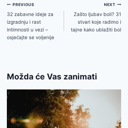
Post
PREVIOUS
NEXT
32 zabavne ideje za
Zašto ljubav boli? 31
navigation
izgradnju i rast
stvari koje radimo i
intimnosti u vezi –
tajne kako ublažiti bol
osjećajte se voljenije
Možda će Vas zanimati