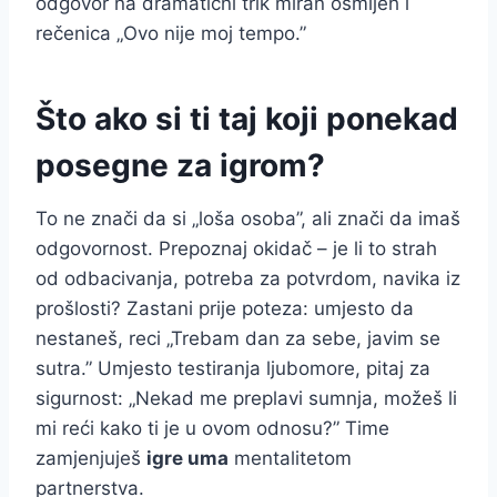
odgovor na dramatični trik miran osmijeh i
rečenica „Ovo nije moj tempo.”
Što ako si ti taj koji ponekad
posegne za igrom?
To ne znači da si „loša osoba”, ali znači da imaš
odgovornost. Prepoznaj okidač – je li to strah
od odbacivanja, potreba za potvrdom, navika iz
prošlosti? Zastani prije poteza: umjesto da
nestaneš, reci „Trebam dan za sebe, javim se
sutra.” Umjesto testiranja ljubomore, pitaj za
sigurnost: „Nekad me preplavi sumnja, možeš li
mi reći kako ti je u ovom odnosu?” Time
zamjenjuješ
igre uma
mentalitetom
partnerstva.