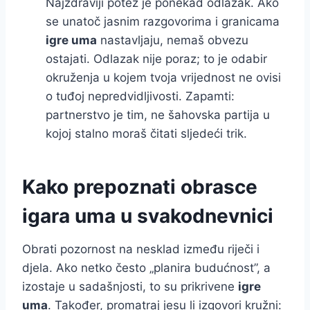
Najzdraviji potez je ponekad odlazak. Ako
se unatoč jasnim razgovorima i granicama
igre uma
nastavljaju, nemaš obvezu
ostajati. Odlazak nije poraz; to je odabir
okruženja u kojem tvoja vrijednost ne ovisi
o tuđoj nepredvidljivosti. Zapamti:
partnerstvo je tim, ne šahovska partija u
kojoj stalno moraš čitati sljedeći trik.
Kako prepoznati obrasce
igara uma u svakodnevnici
Obrati pozornost na nesklad između riječi i
djela. Ako netko često „planira budućnost”, a
izostaje u sadašnjosti, to su prikrivene
igre
uma
. Također, promatraj jesu li izgovori kružni: