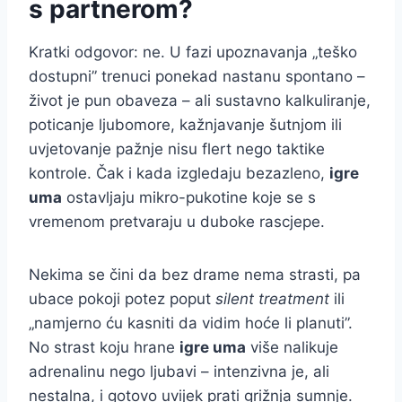
s partnerom?
Kratki odgovor: ne. U fazi upoznavanja „teško
dostupni” trenuci ponekad nastanu spontano –
život je pun obaveza – ali sustavno kalkuliranje,
poticanje ljubomore, kažnjavanje šutnjom ili
uvjetovanje pažnje nisu flert nego taktike
kontrole. Čak i kada izgledaju bezazleno,
igre
uma
ostavljaju mikro-pukotine koje se s
vremenom pretvaraju u duboke rascjepe.
Nekima se čini da bez drame nema strasti, pa
ubace pokoji potez poput
silent treatment
ili
„namjerno ću kasniti da vidim hoće li planuti”.
No strast koju hrane
igre uma
više nalikuje
adrenalinu nego ljubavi – intenzivna je, ali
nestalna, i gotovo uvijek prati grižnja sumnje.