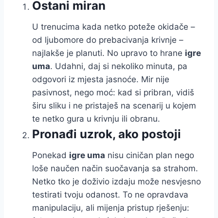
Ostani miran
U trenucima kada netko poteže okidače –
od ljubomore do prebacivanja krivnje –
najlakše je planuti. No upravo to hrane
igre
uma
. Udahni, daj si nekoliko minuta, pa
odgovori iz mjesta jasnoće. Mir nije
pasivnost, nego moć: kad si pribran, vidiš
širu sliku i ne pristaješ na scenarij u kojem
te netko gura u krivnju ili obranu.
Pronađi uzrok, ako postoji
Ponekad
igre uma
nisu ciničan plan nego
loše naučen način suočavanja sa strahom.
Netko tko je doživio izdaju može nesvjesno
testirati tvoju odanost. To ne opravdava
manipulaciju, ali mijenja pristup rješenju: