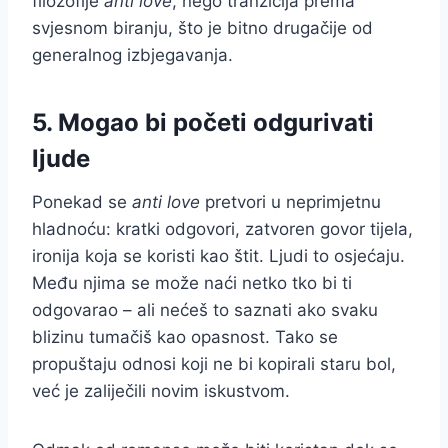
filozofije
anti love
, nego tranzicija prema
svjesnom biranju, što je bitno drugačije od
generalnog izbjegavanja.
5. Mogao bi početi odgurivati
ljude
Ponekad se
anti love
pretvori u neprimjetnu
hladnoću: kratki odgovori, zatvoren govor tijela,
ironija koja se koristi kao štit. Ljudi to osjećaju.
Među njima se može naći netko tko bi ti
odgovarao – ali nećeš to saznati ako svaku
blizinu tumačiš kao opasnost. Tako se
propuštaju odnosi koji ne bi kopirali staru bol,
već je zaliječili novim iskustvom.