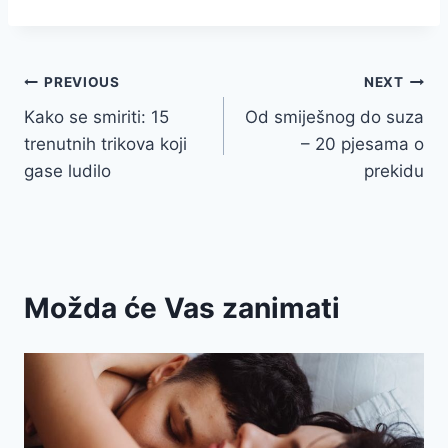
Post
PREVIOUS
NEXT
Kako se smiriti: 15
Od smiješnog do suza
navigation
trenutnih trikova koji
– 20 pjesama o
gase ludilo
prekidu
Možda će Vas zanimati