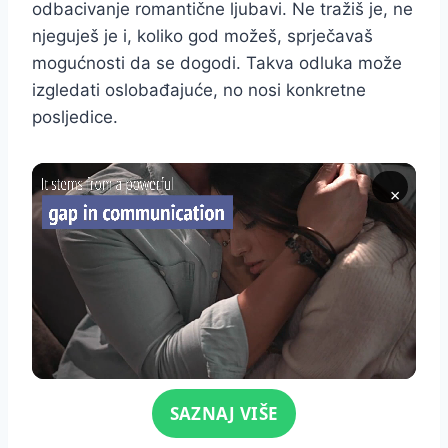
odbacivanje romantične ljubavi. Ne tražiš je, ne
njeguješ je i, koliko god možeš, sprječavaš
mogućnosti da se dogodi. Takva odluka može
izgledati oslobađajuće, no nosi konkretne
posljedice.
×
Click for sound
SAZNAJ VIŠE