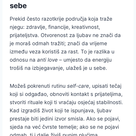
sebe
Prekid često razotkrije područja koja traže
njegu: zdravlje, financije, kreativnost,
prijateljstva. Otvorenost za ljubav ne znači da
je moraš odmah tražiti; znači da vrijeme
između veza koristiš za rast. To je razlika u
odnosu na
anti love
– umjesto da energiju
trošiš na izbjegavanje, ulažeš je u sebe.
Možeš pokrenuti rutinu
self-care
, upisati tečaj
koji si odgađao, obnoviti kontakt s prijateljima,
stvoriti rituale koji ti vraćaju osjećaj stabilnosti.
Kad izgradiš život koji te ispunjava, ljubav
prestaje biti jedini izvor smisla. Ako se pojavi,
sjeda na već čvrste temelje; ako se ne pojavi
odmah, ti i dalje živiš punim plućima.