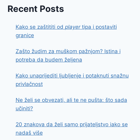
Recent Posts
Kako se zaštititi od
player
tipa i postaviti
granice
Zašto žudim za muškom pažnjom? Istina i
potreba da budem željena
Kako unaprijediti ljubljenje i potaknuti snažnu
privlačnost
Ne želi se obvezati, ali te ne pušta: što sada
učiniti?
20 znakova da želi samo prijateljstvo iako se
nadaš više