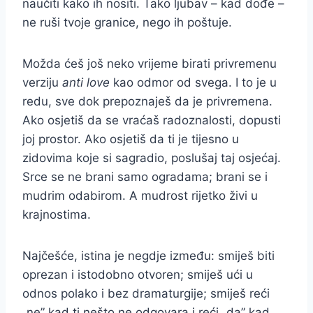
naučiti kako ih nositi. Tako ljubav – kad dođe –
ne ruši tvoje granice, nego ih poštuje.
Možda ćeš još neko vrijeme birati privremenu
verziju
anti love
kao odmor od svega. I to je u
redu, sve dok prepoznaješ da je privremena.
Ako osjetiš da se vraćaš radoznalosti, dopusti
joj prostor. Ako osjetiš da ti je tijesno u
zidovima koje si sagradio, poslušaj taj osjećaj.
Srce se ne brani samo ogradama; brani se i
mudrim odabirom. A mudrost rijetko živi u
krajnostima.
Najčešće, istina je negdje između: smiješ biti
oprezan i istodobno otvoren; smiješ ući u
odnos polako i bez dramaturgije; smiješ reći
„ne” kad ti nešto ne odgovara i reći „da” kad