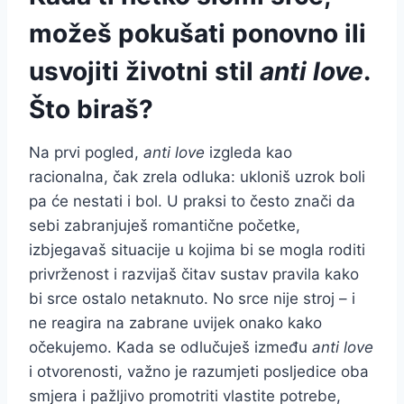
možeš pokušati ponovno ili
usvojiti životni stil
anti love
.
Što biraš?
Na prvi pogled,
anti love
izgleda kao
racionalna, čak zrela odluka: ukloniš uzrok boli
pa će nestati i bol. U praksi to često znači da
sebi zabranjuješ romantične početke,
izbjegavaš situacije u kojima bi se mogla roditi
privrženost i razvijaš čitav sustav pravila kako
bi srce ostalo netaknuto. No srce nije stroj – i
ne reagira na zabrane uvijek onako kako
očekujemo. Kada se odlučuješ između
anti love
i otvorenosti, važno je razumjeti posljedice oba
smjera i pažljivo promotriti vlastite potrebe,