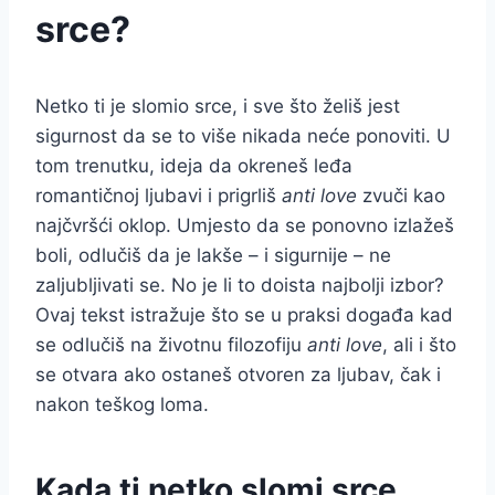
srce?
Netko ti je slomio srce, i sve što želiš jest
sigurnost da se to više nikada neće ponoviti. U
tom trenutku, ideja da okreneš leđa
romantičnoj ljubavi i prigrliš
anti love
zvuči kao
najčvršći oklop. Umjesto da se ponovno izlažeš
boli, odlučiš da je lakše – i sigurnije – ne
zaljubljivati se. No je li to doista najbolji izbor?
Ovaj tekst istražuje što se u praksi događa kad
se odlučiš na životnu filozofiju
anti love
, ali i što
se otvara ako ostaneš otvoren za ljubav, čak i
nakon teškog loma.
Kada ti netko slomi srce,