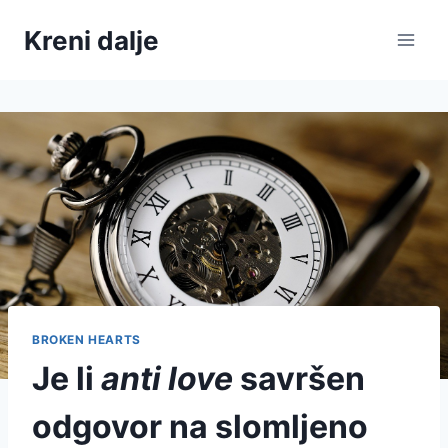
Skip
Kreni dalje
to
content
BROKEN HEARTS
Je li
anti love
savršen
odgovor na slomljeno