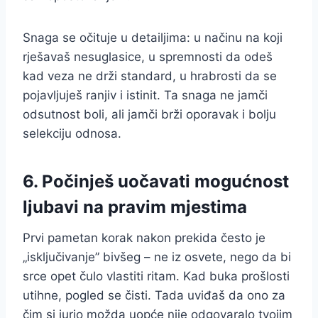
Snaga se očituje u detailjima: u načinu na koji
rješavaš nesuglasice, u spremnosti da odeš
kad veza ne drži standard, u hrabrosti da se
pojavljuješ ranjiv i istinit. Ta snaga ne jamči
odsutnost boli, ali jamči brži oporavak i bolju
selekciju odnosa.
6. Počinješ uočavati mogućnost
ljubavi na pravim mjestima
Prvi pametan korak nakon prekida često je
„isključivanje” bivšeg – ne iz osvete, nego da bi
srce opet čulo vlastiti ritam. Kad buka prošlosti
utihne, pogled se čisti. Tada uviđaš da ono za
čim si jurio možda uopće nije odgovaralo tvojim