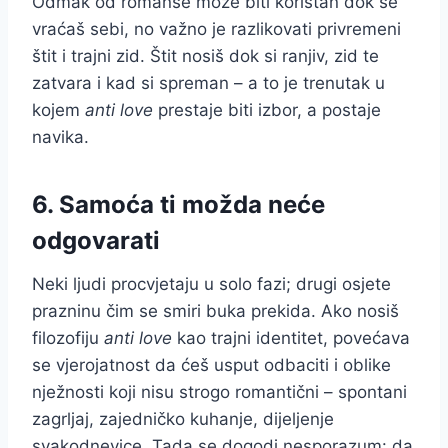
Odmak od romanse može biti koristan dok se
vraćaš sebi, no važno je razlikovati privremeni
štit i trajni zid. Štit nosiš dok si ranjiv, zid te
zatvara i kad si spreman – a to je trenutak u
kojem
anti love
prestaje biti izbor, a postaje
navika.
6. Samoća ti možda neće
odgovarati
Neki ljudi procvjetaju u solo fazi; drugi osjete
prazninu čim se smiri buka prekida. Ako nosiš
filozofiju
anti love
kao trajni identitet, povećava
se vjerojatnost da ćeš usput odbaciti i oblike
nježnosti koji nisu strogo romantični – spontani
zagrljaj, zajedničko kuhanje, dijeljenje
svakodnevice. Tada se dogodi nesporazum: da