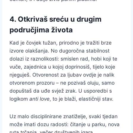
4. Otkrivaš sreću u drugim
područjima života
Kad je čovjek tužan, prirodno je tražiti brze
izvore olakšanja. No dugoročna stabilnost
dolazi iz raznolikosti: smislen rad, hobi koji te
vuče, zajednica u kojoj doprinosiš, tijelo koje
njeguješ. Otvorenost za ljubav ovdje je nalik
otvorenom prozoru – ne pozivaš oluju, samo
dopuštaš da uđe svjež zrak. U usporedbi s
logikom
anti love
, to je blaži, elastičniji stav.
Uz malo disciplinirane znatiželje, svaki tjedan
može imati dozu radosti: čitanje u parku, nova
ruta trčanja, večer društvenih igara,