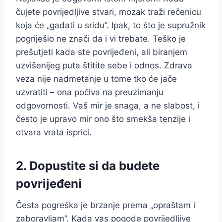
čujete povrijedljive stvari, mozak traži rečenicu
koja će „gađati u sridu”. Ipak, to što je supružnik
pogriješio ne znači da i vi trebate. Teško je
prešutjeti kada ste povrijeđeni, ali biranjem
uzvišenijeg puta štitite sebe i odnos. Zdrava
veza nije nadmetanje u tome tko će jače
uzvratiti – ona počiva na preuzimanju
odgovornosti. Vaš mir je snaga, a ne slabost, i
često je upravo mir ono što smekša tenzije i
otvara vrata isprici.
2. Dopustite si da budete
povrijeđeni
Česta pogreška je brzanje prema „opraštam i
zaboravljam”. Kada vas pogode povrijedljive