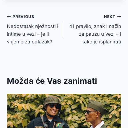
Post
PREVIOUS
NEXT
Nedostatak nježnosti i
41 pravilo, znak i način
navigation
intime u vezi – je li
za pauzu u vezi – i
vrijeme za odlazak?
kako je isplanirati
Možda će Vas zanimati