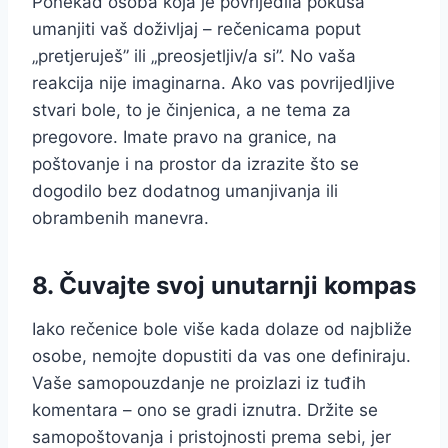
Ponekad osoba koja je povrijedila pokuša
umanjiti vaš doživljaj – rečenicama poput
„pretjeruješ” ili „preosjetljiv/a si”. No vaša
reakcija nije imaginarna. Ako vas povrijedljive
stvari bole, to je činjenica, a ne tema za
pregovore. Imate pravo na granice, na
poštovanje i na prostor da izrazite što se
dogodilo bez dodatnog umanjivanja ili
obrambenih manevra.
8. Čuvajte svoj unutarnji kompas
Iako rečenice bole više kada dolaze od najbliže
osobe, nemojte dopustiti da vas one definiraju.
Vaše samopouzdanje ne proizlazi iz tuđih
komentara – ono se gradi iznutra. Držite se
samopoštovanja i pristojnosti prema sebi, jer