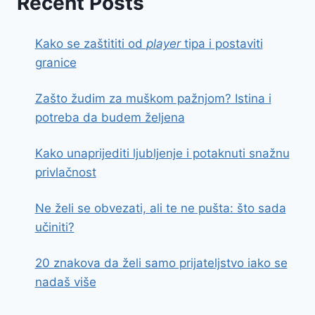
Recent Posts
Kako se zaštititi od
player
tipa i postaviti
granice
Zašto žudim za muškom pažnjom? Istina i
potreba da budem željena
Kako unaprijediti ljubljenje i potaknuti snažnu
privlačnost
Ne želi se obvezati, ali te ne pušta: što sada
učiniti?
20 znakova da želi samo prijateljstvo iako se
nadaš više