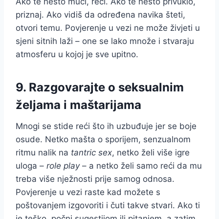
Ako te nešto muči, reci. Ako te nešto privuklo,
priznaj. Ako vidiš da određena navika šteti,
otvori temu. Povjerenje u vezi ne može živjeti u
sjeni sitnih laži – one se lako množe i stvaraju
atmosferu u kojoj je sve upitno.
9. Razgovarajte o seksualnim
željama i maštarijama
Mnogi se stide reći što ih uzbuđuje jer se boje
osude. Netko mašta o sporijem, senzualnom
ritmu nalik na
tantric sex
, netko želi više igre
uloga –
role play
– a netko želi samo reći da mu
treba više nježnosti prije samog odnosa.
Povjerenje u vezi raste kad možete s
poštovanjem izgovoriti i čuti takve stvari. Ako ti
je teško, počni sugestijom ili pitanjem, a zatim