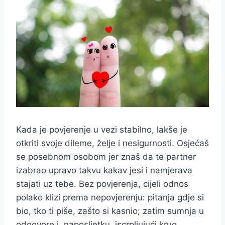
Kada je povjerenje u vezi stabilno, lakše je
otkriti svoje dileme, želje i nesigurnosti. Osjećaš
se posebnom osobom jer znaš da te partner
izabrao upravo takvu kakav jesi i namjerava
stajati uz tebe. Bez povjerenja, cijeli odnos
polako klizi prema nepovjerenju: pitanja gdje si
bio, tko ti piše, zašto si kasnio; zatim sumnja u
odgovore i, naposljetku, iscrpljujući krug