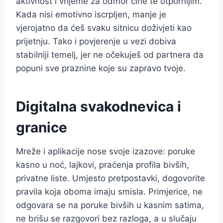
aktivnost i vrijeme za odmor čine te otpornijim.
Kada nisi emotivno iscrpljen, manje je
vjerojatno da ćeš svaku sitnicu doživjeti kao
prijetnju. Tako i povjerenje u vezi dobiva
stabilniji temelj, jer ne očekuješ od partnera da
popuni sve praznine koje su zapravo tvoje.
Digitalna svakodnevica i
granice
Mreže i aplikacije nose svoje izazove: poruke
kasno u noć, lajkovi, praćenja profila bivših,
privatne liste. Umjesto pretpostavki, dogovorite
pravila koja oboma imaju smisla. Primjerice, ne
odgovara se na poruke bivših u kasnim satima,
ne brišu se razgovori bez razloga, a u slučaju