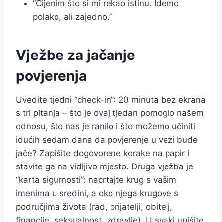
“Cijenim što si mi rekao istinu. Idemo
polako, ali zajedno.”
Vježbe za jačanje
povjerenja
Uvedite tjedni “check-in”: 20 minuta bez ekrana
s tri pitanja – što je ovaj tjedan pomoglo našem
odnosu, što nas je ranilo i što možemo učiniti
idućih sedam dana da povjerenje u vezi bude
jače? Zapišite dogovorene korake na papir i
stavite ga na vidljivo mjesto. Druga vježba je
“karta sigurnosti”: nacrtajte krug s vašim
imenima u sredini, a oko njega krugove s
područjima života (rad, prijatelji, obitelj,
financije, seksualnost, zdravlje). U svaki upišite