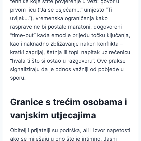
tehnike koje štite povjerenje u vezi: govor u
prvom licu (“Ja se osjećam…” umjesto “Ti
uvijek…”), vremenska ograničenja kako
rasprave ne bi postale maratoni, dogovoreni
“time-out” kada emocije prijeđu točku ključanja,
kao i naknadno zbližavanje nakon konflikta –
kratki zagrljaj, šetnja ili topli napitak uz rečenicu
“hvala ti što si ostao u razgovoru”. Ove prakse
signaliziraju da je odnos važniji od pobjede u
sporu.
Granice s trećim osobama i
vanjskim utjecajima
Obitelj i prijatelji su podrška, ali i izvor napetosti
ako se miješaju u ono što je intimno. Jasni