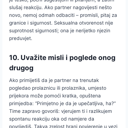
slušaj reakciju. Ako partner nagovijesti nešto
novo, nemoj odmah odbaciti – promisli, pitaj za
granice i sigurnost. Seksualna otvorenost nije
suprotnost sigurnosti; ona je nerijetko njezin
preduvjet.
10. Uvažite misli i poglede onog
drugog
Ako primijetiš da je partner na trenutak
pogledao prolaznicu ili prolaznika, umjesto
prijekora može pomoći kratka, opuštena
primjedba: “Primjetno je da je upečatljiva, ha?”
Time zapravo govoriš: vjerujem ti i razlikujem
spontanu reakciju oka od namjere da
povrijediš. Takva zrelost hrani povjerenje u vezi