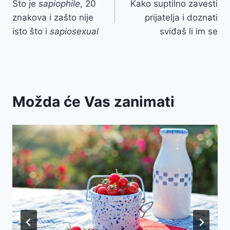
Što je
sapiophile
, 20
Kako suptilno zavesti
navigation
znakova i zašto nije
prijatelja i doznati
isto što i
sapiosexual
sviđaš li im se
Možda će Vas zanimati