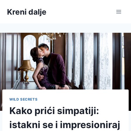
Skip
Kreni dalje
to
content
WILD SECRETS
Kako prići simpatiji:
istakni se i impresioniraj