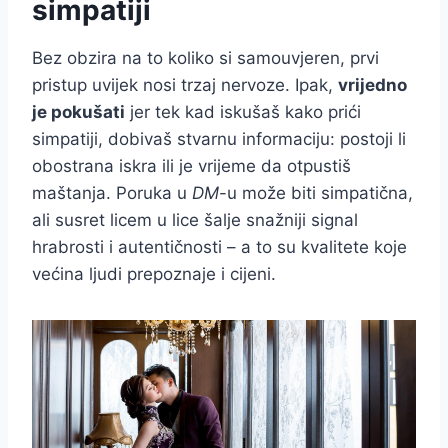
simpatiji
Bez obzira na to koliko si samouvjeren, prvi
pristup uvijek nosi trzaj nervoze. Ipak,
vrijedno
je pokušati
jer tek kad iskušaš kako prići
simpatiji, dobivaš stvarnu informaciju: postoji li
obostrana iskra ili je vrijeme da otpustiš
maštanja. Poruka u
DM
-u može biti simpatična,
ali susret licem u lice šalje snažniji signal
hrabrosti i autentičnosti – a to su kvalitete koje
većina ljudi prepoznaje i cijeni.