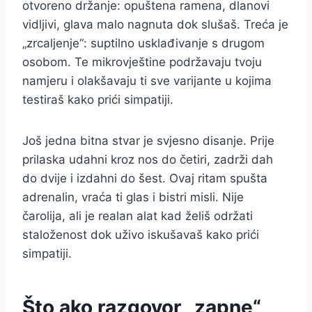
otvoreno držanje: opuštena ramena, dlanovi
vidljivi, glava malo nagnuta dok slušaš. Treća je
„zrcaljenje“: suptilno usklađivanje s drugom
osobom. Te mikrovještine podržavaju tvoju
namjeru i olakšavaju ti sve varijante u kojima
testiraš kako prići simpatiji.
Još jedna bitna stvar je svjesno disanje. Prije
prilaska udahni kroz nos do četiri, zadrži dah
do dvije i izdahni do šest. Ovaj ritam spušta
adrenalin, vraća ti glas i bistri misli. Nije
čarolija, ali je realan alat kad želiš održati
staloženost dok uživo iskušavaš kako prići
simpatiji.
Što ako razgovor „zapne“