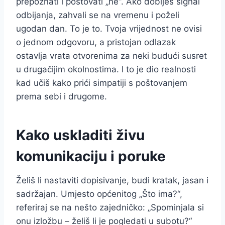
prepoznati i poštovati „ne“. Ako dobiješ signal
odbijanja, zahvali se na vremenu i poželi
ugodan dan. To je to. Tvoja vrijednost ne ovisi
o jednom odgovoru, a pristojan odlazak
ostavlja vrata otvorenima za neki budući susret
u drugačijim okolnostima. I to je dio realnosti
kad učiš kako prići simpatiji s poštovanjem
prema sebi i drugome.
Kako uskladiti živu
komunikaciju i poruke
Želiš li nastaviti dopisivanje, budi kratak, jasan i
sadržajan. Umjesto općenitog „Što ima?“,
referiraj se na nešto zajedničko: „Spominjala si
onu izložbu – želiš li je pogledati u subotu?“