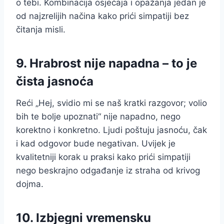
o tebi. Kombinacija osjećaja i opažanja jedan je
od najzrelijih načina kako prići simpatiji bez
čitanja misli.
9. Hrabrost nije napadna – to je
čista jasnoća
Reći „Hej, svidio mi se naš kratki razgovor; volio
bih te bolje upoznati“ nije napadno, nego
korektno i konkretno. Ljudi poštuju jasnoću, čak
i kad odgovor bude negativan. Uvijek je
kvalitetniji korak u praksi kako prići simpatiji
nego beskrajno odgađanje iz straha od krivog
dojma.
10. Izbjegni vremensku