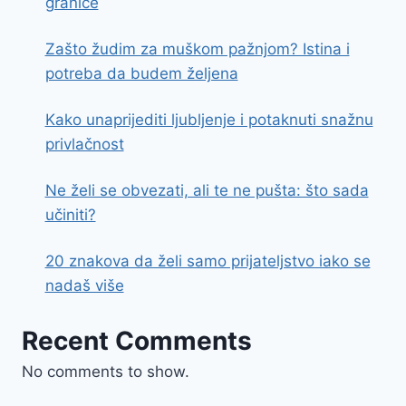
granice
Zašto žudim za muškom pažnjom? Istina i
potreba da budem željena
Kako unaprijediti ljubljenje i potaknuti snažnu
privlačnost
Ne želi se obvezati, ali te ne pušta: što sada
učiniti?
20 znakova da želi samo prijateljstvo iako se
nadaš više
Recent Comments
No comments to show.