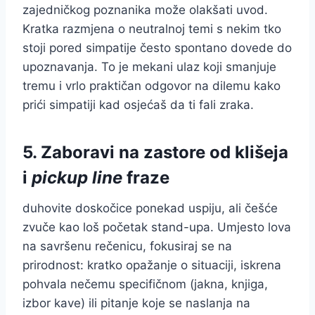
zajedničkog poznanika može olakšati uvod.
Kratka razmjena o neutralnoj temi s nekim tko
stoji pored simpatije često spontano dovede do
upoznavanja. To je mekani ulaz koji smanjuje
tremu i vrlo praktičan odgovor na dilemu kako
prići simpatiji kad osjećaš da ti fali zraka.
5. Zaboravi na zastore od klišeja
i
pickup line
fraze
duhovite doskočice ponekad uspiju, ali češće
zvuče kao loš početak stand-upa. Umjesto lova
na savršenu rečenicu, fokusiraj se na
prirodnost: kratko opažanje o situaciji, iskrena
pohvala nečemu specifičnom (jakna, knjiga,
izbor kave) ili pitanje koje se naslanja na