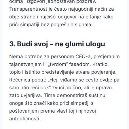
očima i izgovori jednostavan pozdrav.
Transparentnost je često najugodniji način za
obje strane i najčišći odgovor na pitanje kako
prići simpatiji bez pogrešnih signala.
3. Budi svoj – ne glumi ulogu
Nema potrebe za personom
CEO
-a, pretjeranim
tajanstvenjem ili „tvrdom“ fasadom. Kratko,
toplo i istinito predstavljanje stvara povjerenje.
Rečenica poput: „Hej, viđamo se često ovdje pa
sam htio reći bok“ zvuči obično, ali je upravo
zato uvjerljiva. Time demonstriraš suštinu
onoga što znači kako prići simpatiji s
poštovanjem prema vlastitoj i njihovoj
autentičnosti.