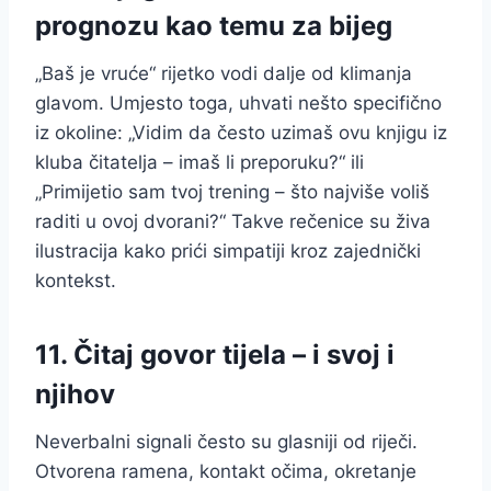
prognozu kao temu za bijeg
„Baš je vruće“ rijetko vodi dalje od klimanja
glavom. Umjesto toga, uhvati nešto specifično
iz okoline: „Vidim da često uzimaš ovu knjigu iz
kluba čitatelja – imaš li preporuku?“ ili
„Primijetio sam tvoj trening – što najviše voliš
raditi u ovoj dvorani?“ Takve rečenice su živa
ilustracija kako prići simpatiji kroz zajednički
kontekst.
11. Čitaj govor tijela – i svoj i
njihov
Neverbalni signali često su glasniji od riječi.
Otvorena ramena, kontakt očima, okretanje