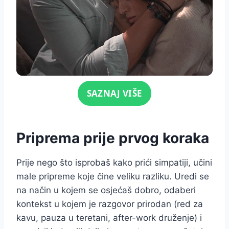
Click for sound
SAZNAJ VIŠE
Priprema prije prvog koraka
Prije nego što isprobaš kako prići simpatiji, učini
male pripreme koje čine veliku razliku. Uredi se
na način u kojem se osjećaš dobro, odaberi
kontekst u kojem je razgovor prirodan (red za
kavu, pauza u teretani, after-work druženje) i