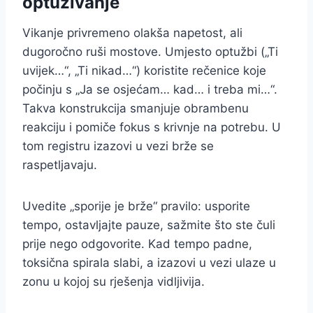
optuživanje
Vikanje privremeno olakša napetost, ali
dugoročno ruši mostove. Umjesto optužbi („Ti
uvijek…“, „Ti nikad…“) koristite rečenice koje
počinju s „Ja se osjećam… kad… i treba mi…“.
Takva konstrukcija smanjuje obrambenu
reakciju i pomiče fokus s krivnje na potrebu. U
tom registru izazovi u vezi brže se
raspetljavaju.
Uvedite „sporije je brže“ pravilo: usporite
tempo, ostavljajte pauze, sažmite što ste čuli
prije nego odgovorite. Kad tempo padne,
toksična spirala slabi, a izazovi u vezi ulaze u
zonu u kojoj su rješenja vidljivija.