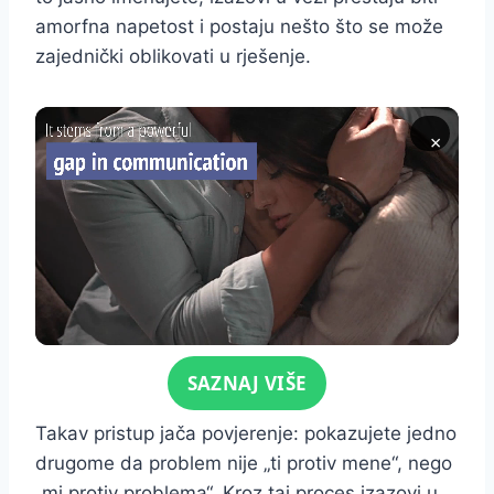
amorfna napetost i postaju nešto što se može
zajednički oblikovati u rješenje.
×
Click for sound
SAZNAJ VIŠE
Takav pristup jača povjerenje: pokazujete jedno
drugome da problem nije „ti protiv mene“, nego
„mi protiv problema“. Kroz taj proces izazovi u