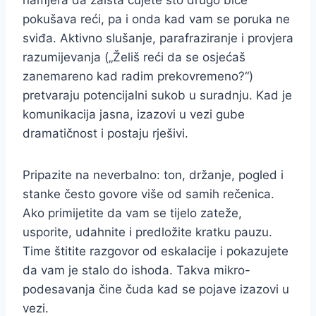
namjera da zaista čujete što drugo biće
pokušava reći, pa i onda kad vam se poruka ne
sviđa. Aktivno slušanje, parafraziranje i provjera
razumijevanja („Želiš reći da se osjećaš
zanemareno kad radim prekovremeno?“)
pretvaraju potencijalni sukob u suradnju. Kad je
komunikacija jasna, izazovi u vezi gube
dramatičnost i postaju rješivi.
Pripazite na neverbalno: ton, držanje, pogled i
stanke često govore više od samih rečenica.
Ako primijetite da vam se tijelo zateže,
usporite, udahnite i predložite kratku pauzu.
Time štitite razgovor od eskalacije i pokazujete
da vam je stalo do ishoda. Takva mikro-
podesavanja čine čuda kad se pojave izazovi u
vezi.