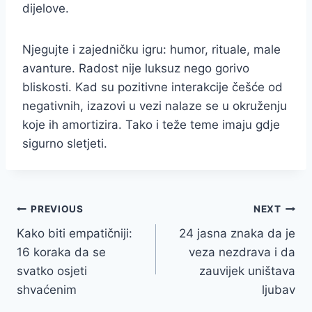
dijelove.
Njegujte i zajedničku igru: humor, rituale, male
avanture. Radost nije luksuz nego gorivo
bliskosti. Kad su pozitivne interakcije češće od
negativnih, izazovi u vezi nalaze se u okruženju
koje ih amortizira. Tako i teže teme imaju gdje
sigurno sletjeti.
Post
PREVIOUS
NEXT
Kako biti empatičniji:
24 jasna znaka da je
navigation
16 koraka da se
veza nezdrava i da
svatko osjeti
zauvijek uništava
shvaćenim
ljubav