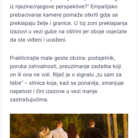
iz njezine/njegove perspektive?“ Empatijsko
prebacivanje kamere pomaže otkriti gdje se
preklapaju želje i granice. U toj zoni preklapanja
izazovi u vezi gube na oštrini jer oboje osjećate
da ste viđeni i uvaženi.
Prakticirajte male geste obzira: podsjetnik,
poruka zahvalnosti, preuzimanje zadatka koji
on ili ona ne voli. Riječ je o signalu „tu sam za
tebe“ – sitnica koja, kad se ponavlja, smanjuje
napetost i čini izazove u vezi manje
zastrašujućima.