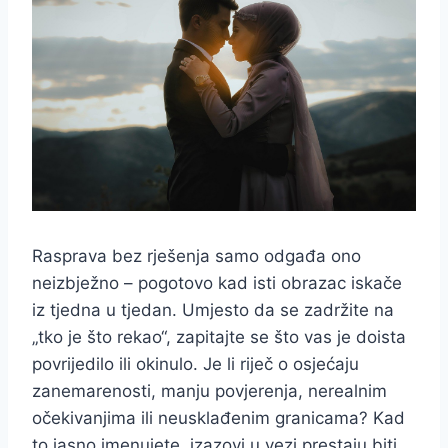
Rasprava bez rješenja samo odgađa ono
neizbježno – pogotovo kad isti obrazac iskače
iz tjedna u tjedan. Umjesto da se zadržite na
„tko je što rekao“, zapitajte se što vas je doista
povrijedilo ili okinulo. Je li riječ o osjećaju
zanemarenosti, manju povjerenja, nerealnim
očekivanjima ili neusklađenim granicama? Kad
to jasno imenujete, izazovi u vezi prestaju biti