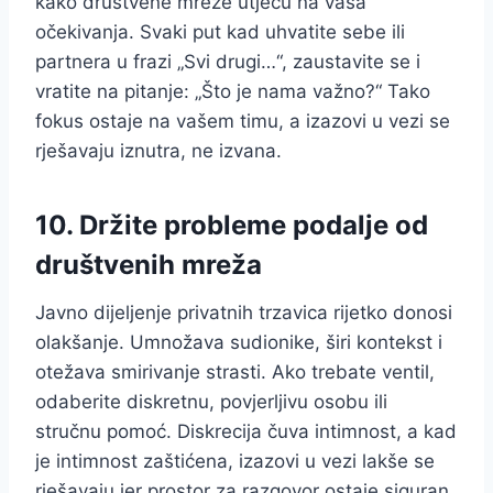
kako društvene mreže utječu na vaša
očekivanja. Svaki put kad uhvatite sebe ili
partnera u frazi „Svi drugi…“, zaustavite se i
vratite na pitanje: „Što je nama važno?“ Tako
fokus ostaje na vašem timu, a izazovi u vezi se
rješavaju iznutra, ne izvana.
10. Držite probleme podalje od
društvenih mreža
Javno dijeljenje privatnih trzavica rijetko donosi
olakšanje. Umnožava sudionike, širi kontekst i
otežava smirivanje strasti. Ako trebate ventil,
odaberite diskretnu, povjerljivu osobu ili
stručnu pomoć. Diskrecija čuva intimnost, a kad
je intimnost zaštićena, izazovi u vezi lakše se
rješavaju jer prostor za razgovor ostaje siguran.