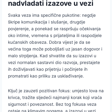
nadvladati izazove u vezi
Svaka veza ima specifične pukotine: negdje
škripe komunikacija i slušanje, drugdje
povjerenje, a ponekad se raspršuju očekivanja
oko intime, vremena s prijateljima ili raspodjele
kućanskih obaveza. Dobra vijest je da se
većina toga može poboljšati uz jasan dogovor i
malo strpljenja. Kad shvatite da su izazovi u
vezi normalan sastavni dio razvoja, prestajete
ih doživljavati kao prijetnju i počinjete ih
promatrati kao priliku za usklađivanje.
Ključ je zauzeti pozitivan fokus: umjesto lova na
krivca, tražite sljedeći najmanji korak koji vraća
sigurnost i povezanost. Bez tog fokusa veza
ostaje na klimavim nogama, a izazovi u vezi