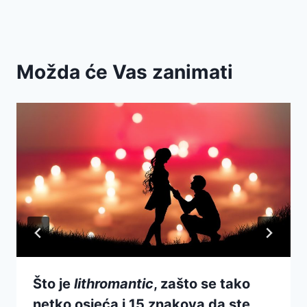
Možda će Vas zanimati
Što je
lithromantic
, zašto se tako
netko osjeća i 15 znakova da ste