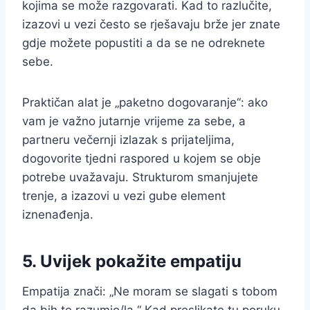
kojima se može razgovarati. Kad to razlučite,
izazovi u vezi često se rješavaju brže jer znate
gdje možete popustiti a da se ne odreknete
sebe.
Praktičan alat je „paketno dogovaranje“: ako
vam je važno jutarnje vrijeme za sebe, a
partneru večernji izlazak s prijateljima,
dogovorite tjedni raspored u kojem se obje
potrebe uvažavaju. Strukturom smanjujete
trenje, a izazovi u vezi gube element
iznenađenja.
5. Uvijek pokažite empatiju
Empatija znači: „Ne moram se slagati s tobom
da bih te razumio/la.“ Kad preslikate tu poruku