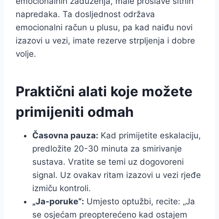
emocionalnih zaduženja, male proslave sitnih
napredaka. Ta dosljednost održava
emocionalni račun u plusu, pa kad naiđu novi
izazovi u vezi, imate rezerve strpljenja i dobre
volje.
Praktični alati koje možete
primijeniti odmah
Časovna pauza:
Kad primijetite eskalaciju,
predložite 20-30 minuta za smirivanje
sustava. Vratite se temi uz dogovoreni
signal. Uz ovakav ritam izazovi u vezi rjeđe
izmiču kontroli.
„Ja-poruke“:
Umjesto optužbi, recite: „Ja
se osjećam preopterećeno kad ostajem