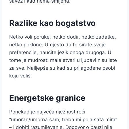
savez i kad nema smijeha.
Razlike kao bogatstvo
Netko voli poruke, netko dodir, netko zadatke,
netko poklone. Umjesto da forsirate svoje
preferencije, naučite jezik onoga drugoga. U
tome je mudrost: male stvari u ljubavi nisu iste
za sve. Najljepše su kad su prilagođene osobi
koju voliš.
Energetske granice
Ponekad je najveća nježnost reći
“umoran/umorna sam, treba mi pola sata mira”
– i dobiti razumijevanje. Dogovor o pauzi nije