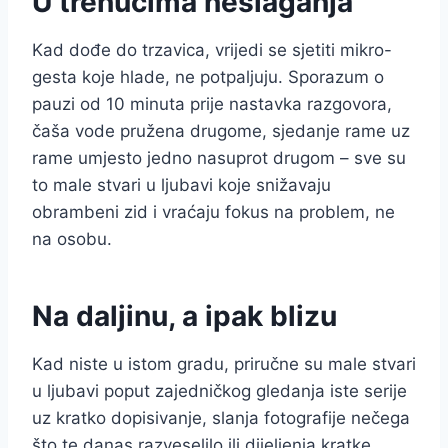
U trenucima neslaganja
Kad dođe do trzavica, vrijedi se sjetiti mikro-
gesta koje hlade, ne potpaljuju. Sporazum o
pauzi od 10 minuta prije nastavka razgovora,
čaša vode pružena drugome, sjedanje rame uz
rame umjesto jedno nasuprot drugom – sve su
to male stvari u ljubavi koje snižavaju
obrambeni zid i vraćaju fokus na problem, ne
na osobu.
Na daljinu, a ipak blizu
Kad niste u istom gradu, priručne su male stvari
u ljubavi poput zajedničkog gledanja iste serije
uz kratko dopisivanje, slanja fotografije nečega
što te danas razveselilo ili dijeljenja kratke