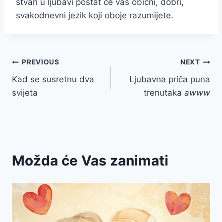
stvari u ljubavi postat će vaš obični, dobri,
svakodnevni jezik koji oboje razumijete.
Post
PREVIOUS
NEXT
Kad se susretnu dva
Ljubavna priča puna
navigation
svijeta
trenutaka
awww
Možda će Vas zanimati