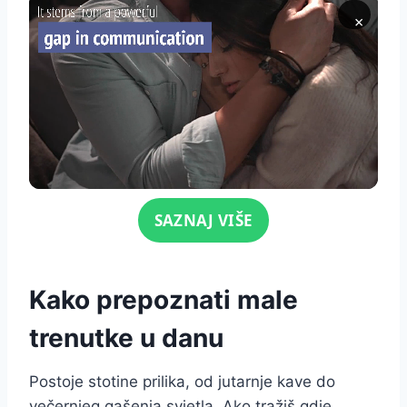
×
Click for sound
SAZNAJ VIŠE
Kako prepoznati male
trenutke u danu
Postoje stotine prilika, od jutarnje kave do
večernjeg gašenja svjetla. Ako tražiš gdje