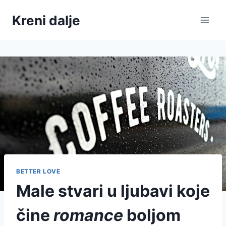
Skip
Kreni dalje
to
content
BETTER LOVE
Male stvari u ljubavi koje
čine
romance
boljom