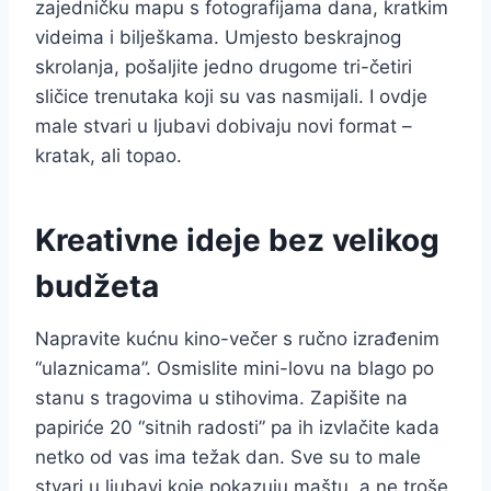
zajedničku mapu s fotografijama dana, kratkim
videima i bilješkama. Umjesto beskrajnog
skrolanja, pošaljite jedno drugome tri-četiri
sličice trenutaka koji su vas nasmijali. I ovdje
male stvari u ljubavi dobivaju novi format –
kratak, ali topao.
Kreativne ideje bez velikog
budžeta
Napravite kućnu kino-večer s ručno izrađenim
“ulaznicama”. Osmislite mini-lovu na blago po
stanu s tragovima u stihovima. Zapišite na
papiriće 20 “sitnih radosti” pa ih izvlačite kada
netko od vas ima težak dan. Sve su to male
stvari u ljubavi koje pokazuju maštu, a ne troše