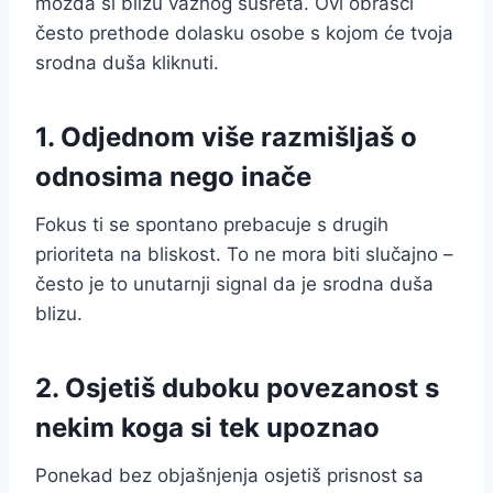
možda si blizu važnog susreta. Ovi obrasci
često prethode dolasku osobe s kojom će tvoja
srodna duša kliknuti.
1. Odjednom više razmišljaš o
odnosima nego inače
Fokus ti se spontano prebacuje s drugih
prioriteta na bliskost. To ne mora biti slučajno –
često je to unutarnji signal da je srodna duša
blizu.
2. Osjetiš duboku povezanost s
nekim koga si tek upoznao
Ponekad bez objašnjenja osjetiš prisnost sa