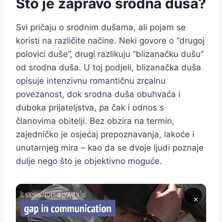
Što je zapravo srodna duša?
Svi pričaju o srodnim dušama, ali pojam se
koristi na različite načine. Neki govore o “drugoj
polovici duše”, drugi razlikuju “blizanačku dušu”
od srodna duša. U toj podjeli, blizanačka duša
opisuje intenzivnu romantičnu zrcalnu
povezanost, dok srodna duša obuhvaća i
duboka prijateljstva, pa čak i odnos s
članovima obitelji. Bez obzira na termin,
zajedničko je osjećaj prepoznavanja, lakoće i
unutarnjeg mira – kao da se dvoje ljudi poznaje
dulje nego što je objektivno moguće.
×