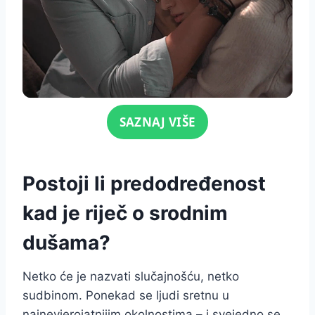
Click for sound
SAZNAJ VIŠE
Postoji li predodređenost
kad je riječ o srodnim
dušama?
Netko će je nazvati slučajnošću, netko
sudbinom. Ponekad se ljudi sretnu u
najnevjerojatnijim okolnostima – i svejedno se