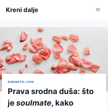
Skip
Kreni dalje
to
content
ROMANTIC LOVE
Prava srodna duša: što
je
soulmate
, kako