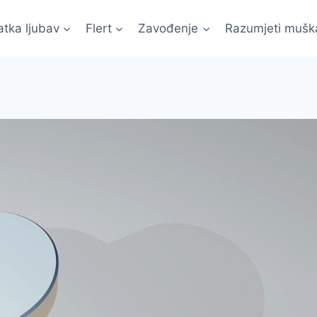
atka ljubav
Flert
Zavođenje
Razumjeti mušk