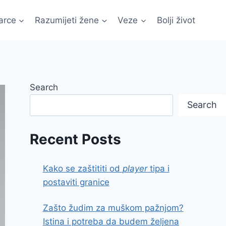
arce
Razumijeti žene
Veze
Bolji život
Search
Search
Recent Posts
Kako se zaštititi od
player
tipa i
postaviti granice
Zašto žudim za muškom pažnjom?
Istina i potreba da budem željena