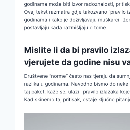
godinama može biti izvor radoznalosti, pritiska 
Ovaj tekst razmatra gdje takozvano “pravilo iz
godinama i kako je doživljavaju muškarci i žen
postavljaju kada razmišljaju o tome.
Mislite li da bi pravilo izla
vjerujete da godine nisu v
Društvene “norme” često nas tjeraju da sumnja
razlika u godinama. Navodno bismo do neke dob
taj paket, kaže se, ulazi i pravilo izlazaka koj
Kad skinemo taj pritisak, ostaje ključno pita