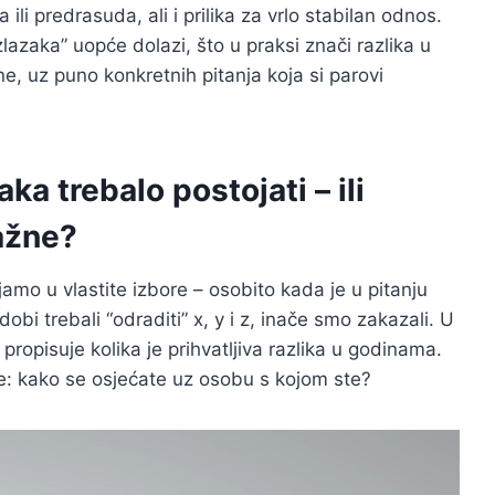
ili predrasuda, ali i prilika za vrlo stabilan odnos.
lazaka” uopće dolazi, što u praksi znači razlika u
e, uz puno konkretnih pitanja koja si parovi
zaka trebalo postojati – ili
ažne?
mo u vlastite izbore – osobito kada je u pitanju
i trebali “odraditi” x, y i z, inače smo zakazali. U
e propisuje kolika je prihvatljiva razlika u godinama.
nje: kako se osjećate uz osobu s kojom ste?