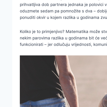
prihvatljiva dob partnera jednaka je polovic
oduzmete sedam pa pomnožite s dva – dobije
ponuditi okvir u kojem razlika u godinama zvu
Koliko je to primjenjivo? Matematika može stvo
nekim parovima razlika u godinama bit će već
funkcionirati – jer odlučuju vrijednosti, komunik