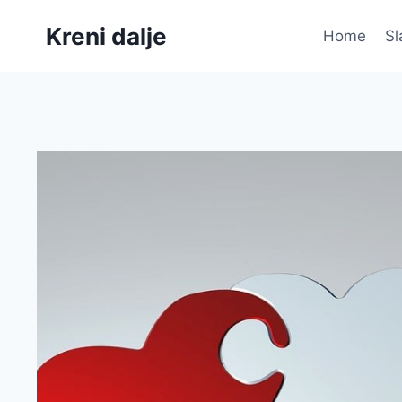
Skip
Kreni dalje
to
Home
Sl
content