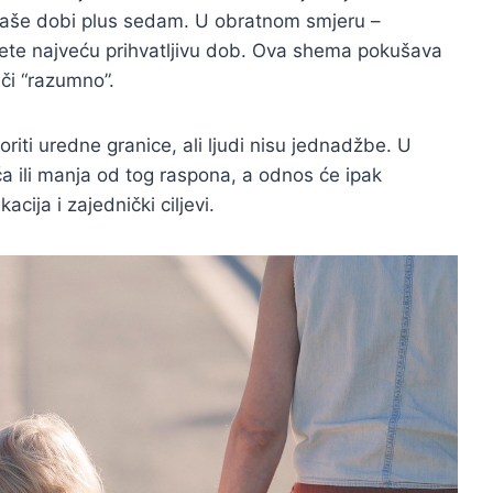
i vaše dobi plus sedam. U obratnom smjeru –
te najveću prihvatljivu dob. Ova shema pokušava
či “razumno”.
riti uredne granice, ali ljudi nisu jednadžbe. U
a ili manja od tog raspona, a odnos će ipak
acija i zajednički ciljevi.