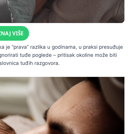
ZNAJ VIŠE
ka je “prava” razlika u godinama, u praksi presuđuje
gnorirati tuđe poglede – pritisak okoline može biti
slovnica tuđih razgovora.