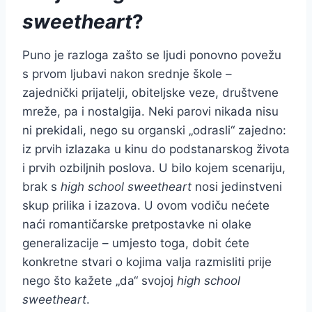
sweetheart
?
Puno je razloga zašto se ljudi ponovno povežu
s prvom ljubavi nakon srednje škole –
zajednički prijatelji, obiteljske veze, društvene
mreže, pa i nostalgija. Neki parovi nikada nisu
ni prekidali, nego su organski „odrasli“ zajedno:
iz prvih izlazaka u kinu do podstanarskog života
i prvih ozbiljnih poslova. U bilo kojem scenariju,
brak s
high school sweetheart
nosi jedinstveni
skup prilika i izazova. U ovom vodiču nećete
naći romantičarske pretpostavke ni olake
generalizacije – umjesto toga, dobit ćete
konkretne stvari o kojima valja razmisliti prije
nego što kažete „da“ svojoj
high school
sweetheart
.