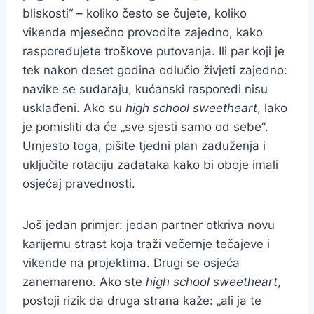
bliskosti“ – koliko često se čujete, koliko
vikenda mjesečno provodite zajedno, kako
raspoređujete troškove putovanja. Ili par koji je
tek nakon deset godina odlučio živjeti zajedno:
navike se sudaraju, kućanski rasporedi nisu
usklađeni. Ako su
high school sweetheart
, lako
je pomisliti da će „sve sjesti samo od sebe“.
Umjesto toga, pišite tjedni plan zaduženja i
uključite rotaciju zadataka kako bi oboje imali
osjećaj pravednosti.
Još jedan primjer: jedan partner otkriva novu
karijernu strast koja traži večernje tečajeve i
vikende na projektima. Drugi se osjeća
zanemareno. Ako ste
high school sweetheart
,
postoji rizik da druga strana kaže: „ali ja te