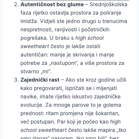
Autentičnost bez glume
– Srednjoškolska
faza rijetko ostavlja prostora za poliranje
imidža. Vidjeli ste jedno drugo u trenucima
nespretnosti, ranjivosti i početničkih
pogrešaka. U braku s
high school
sweetheart
često je lakše ostati
autentičan: manje je skrivanja i manje
potrebe za „nastupom“, a više prostora za
stvarno „mi“.
Zajednički rast
– Ako ste kroz godine učili
kako pregovarati, ispričati se i mijenjati
navike, imate rijetko iskustvo zajedničke
evolucije. Za mnoge parove to je golema
prednost: ritam promjena nije šokantan,
već postupan. Par koji je počeo kao
high
school sweetheart
često lakše mapira „tko
smo danas“ naspram „tko smo bili“, bez