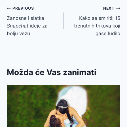
Post
PREVIOUS
NEXT
Zanosne i slatke
Kako se smiriti: 15
navigation
Snapchat
ideje za
trenutnih trikova koji
bolju vezu
gase ludilo
Možda će Vas zanimati