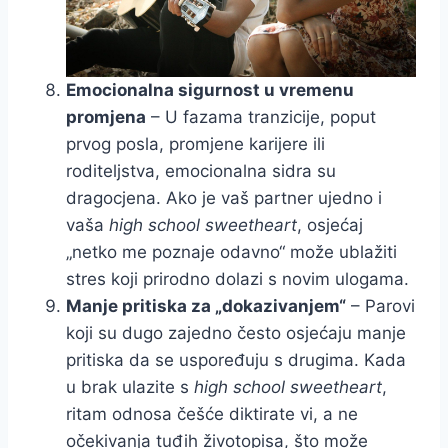
Emocionalna sigurnost u vremenu
promjena
– U fazama tranzicije, poput
prvog posla, promjene karijere ili
roditeljstva, emocionalna sidra su
dragocjena. Ako je vaš partner ujedno i
vaša
high school sweetheart
, osjećaj
„netko me poznaje odavno“ može ublažiti
stres koji prirodno dolazi s novim ulogama.
Manje pritiska za „dokazivanjem“
– Parovi
koji su dugo zajedno često osjećaju manje
pritiska da se uspoređuju s drugima. Kada
u brak ulazite s
high school sweetheart
,
ritam odnosa češće diktirate vi, a ne
očekivanja tuđih životopisa, što može