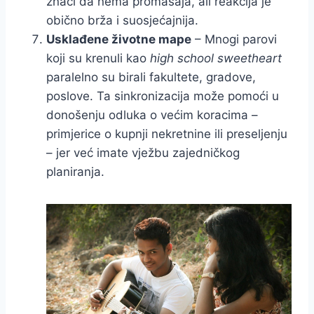
znači da nema promašaja, ali reakcija je
obično brža i suosjećajnija.
Usklađene životne mape
– Mnogi parovi
koji su krenuli kao
high school sweetheart
paralelno su birali fakultete, gradove,
poslove. Ta sinkronizacija može pomoći u
donošenju odluka o većim koracima –
primjerice o kupnji nekretnine ili preseljenju
– jer već imate vježbu zajedničkog
planiranja.