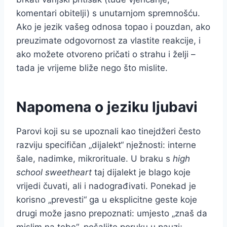
komentari obitelji) s unutarnjom spremnošću.
Ako je jezik vašeg odnosa topao i pouzdan, ako
preuzimate odgovornost za vlastite reakcije, i
ako možete otvoreno pričati o strahu i želji –
tada je vrijeme bliže nego što mislite.
Napomena o jeziku ljubavi
Parovi koji su se upoznali kao tinejdžeri često
razviju specifičan „dijalekt“ nježnosti: interne
šale, nadimke, mikrorituale. U braku s
high
school sweetheart
taj dijalekt je blago koje
vrijedi čuvati, ali i nadograđivati. Ponekad je
korisno „prevesti“ ga u eksplicitne geste koje
drugi može jasno prepoznati: umjesto „znaš da
mislim na tebe“, pošaljite poruku u pauzi;