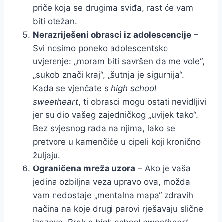
priče koja se drugima sviđa, rast će vam
biti otežan.
Nerazriješeni obrasci iz adolescencije
–
Svi nosimo poneko adolescentsko
uvjerenje: „moram biti savršen da me vole“,
„sukob znači kraj“, „šutnja je sigurnija“.
Kada se vjenčate s
high school
sweetheart
, ti obrasci mogu ostati nevidljivi
jer su dio vašeg zajedničkog „uvijek tako“.
Bez svjesnog rada na njima, lako se
pretvore u kamenčiće u cipeli koji kronično
žuljaju.
Ograničena mreža uzora
– Ako je vaša
jedina ozbiljna veza upravo ova, možda
vam nedostaje „mentalna mapa“ zdravih
načina na koje drugi parovi rješavaju slične
izazove. Brak s
high school sweetheart