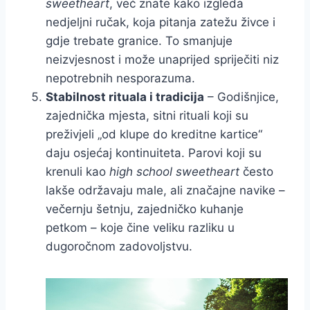
sweetheart
, već znate kako izgleda
nedjeljni ručak, koja pitanja zatežu živce i
gdje trebate granice. To smanjuje
neizvjesnost i može unaprijed spriječiti niz
nepotrebnih nesporazuma.
Stabilnost rituala i tradicija
– Godišnjice,
zajednička mjesta, sitni rituali koji su
preživjeli „od klupe do kreditne kartice“
daju osjećaj kontinuiteta. Parovi koji su
krenuli kao
high school sweetheart
često
lakše održavaju male, ali značajne navike –
večernju šetnju, zajedničko kuhanje
petkom – koje čine veliku razliku u
dugoročnom zadovoljstvu.