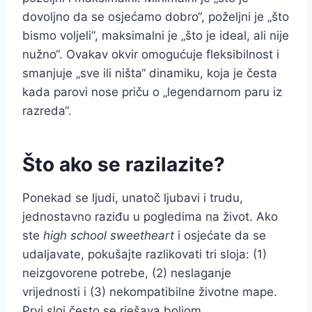
dovoljno da se osjećamo dobro“, poželjni je „što
bismo voljeli“, maksimalni je „što je ideal, ali nije
nužno“. Ovakav okvir omogućuje fleksibilnost i
smanjuje „sve ili ništa“ dinamiku, koja je česta
kada parovi nose priču o „legendarnom paru iz
razreda“.
Što ako se razilazite?
Ponekad se ljudi, unatoč ljubavi i trudu,
jednostavno raziđu u pogledima na život. Ako
ste
high school sweetheart
i osjećate da se
udaljavate, pokušajte razlikovati tri sloja: (1)
neizgovorene potrebe, (2) neslaganje
vrijednosti i (3) nekompatibilne životne mape.
Prvi sloj često se rješava boljom