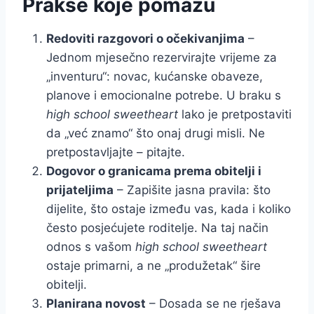
Prakse koje pomažu
Redoviti razgovori o očekivanjima
–
Jednom mjesečno rezervirajte vrijeme za
„inventuru“: novac, kućanske obaveze,
planove i emocionalne potrebe. U braku s
high school sweetheart
lako je pretpostaviti
da „već znamo“ što onaj drugi misli. Ne
pretpostavljajte – pitajte.
Dogovor o granicama prema obitelji i
prijateljima
– Zapišite jasna pravila: što
dijelite, što ostaje između vas, kada i koliko
često posjećujete roditelje. Na taj način
odnos s vašom
high school sweetheart
ostaje primarni, a ne „produžetak“ šire
obitelji.
Planirana novost
– Dosada se ne rješava