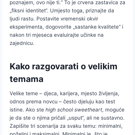
poznajem, ovo nije ti.“ To je crvena zastavica za
„fiksni identitet“. Umjesto toga, priznajte da
ljudi rastu. Postavite vremenski okvir
eksperimenta, dogovorite „sastanke kvalitete“ i
nakon tri mjeseca evaluirajte učinke na
zajednicu.
Kako razgovarati o velikim
temama
Velike teme – djeca, karijera, mjesto življenja,
odnos prema novcu – često djeluju kao test
istine. Ako ste
high school sweetheart
, moguće
je da ste o njima pričali „usput“, ali ne sustavno.
Zapišite tri scenarija za svaku temu: minimalni,
poželjni i maksimalni. Minimalni je „što je