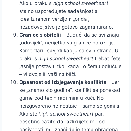
Ako u braku s
high school sweetheart
stalno uspoređujete sadašnjost s
idealiziranom verzijom „onda“,
nezadovoljstvo je gotovo zagarantirano.
Granice s obitelji
– Budući da se svi znaju
„oduvijek“, nerijetko su granice poroznije.
Komentari i savjeti kaplju sa svih strana. U
braku s
high school sweetheart
trebat ćete
jasnije postaviti tko, kada i o čemu odlučuje
– vi dvoje ili vaši najbliži.
Opasnost od izbjegavanja konflikta
– Jer
se „znamo sto godina“, konflikt se ponekad
gurne pod tepih radi mira u kući. No
neizgovoreno ne nestaje – samo se gomila.
Ako ste
high school sweetheart
par,
posebno pazite da razlikujete mir od
pasivnosti: mir znači da je tema obrađena i