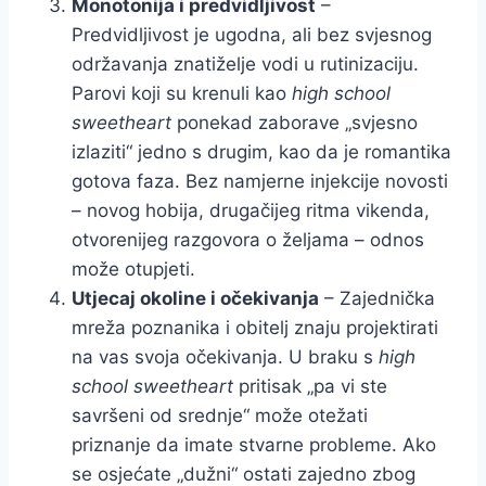
Monotonija i predvidljivost
–
Predvidljivost je ugodna, ali bez svjesnog
održavanja znatiželje vodi u rutinizaciju.
Parovi koji su krenuli kao
high school
sweetheart
ponekad zaborave „svjesno
izlaziti“ jedno s drugim, kao da je romantika
gotova faza. Bez namjerne injekcije novosti
– novog hobija, drugačijeg ritma vikenda,
otvorenijeg razgovora o željama – odnos
može otupjeti.
Utjecaj okoline i očekivanja
– Zajednička
mreža poznanika i obitelj znaju projektirati
na vas svoja očekivanja. U braku s
high
school sweetheart
pritisak „pa vi ste
savršeni od srednje“ može otežati
priznanje da imate stvarne probleme. Ako
se osjećate „dužni“ ostati zajedno zbog