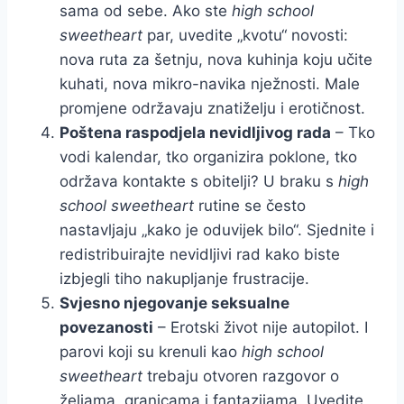
sama od sebe. Ako ste
high school
sweetheart
par, uvedite „kvotu“ novosti:
nova ruta za šetnju, nova kuhinja koju učite
kuhati, nova mikro-navika nježnosti. Male
promjene održavaju znatiželju i erotičnost.
Poštena raspodjela nevidljivog rada
– Tko
vodi kalendar, tko organizira poklone, tko
održava kontakte s obitelji? U braku s
high
school sweetheart
rutine se često
nastavljaju „kako je oduvijek bilo“. Sjednite i
redistribuirajte nevidljivi rad kako biste
izbjegli tiho nakupljanje frustracije.
Svjesno njegovanje seksualne
povezanosti
– Erotski život nije autopilot. I
parovi koji su krenuli kao
high school
sweetheart
trebaju otvoren razgovor o
željama, granicama i fantazijama. Uvedite