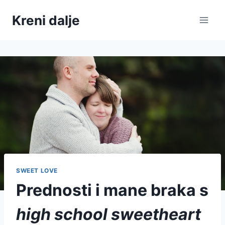
Skip
Kreni dalje
to
content
SWEET LOVE
Prednosti i mane braka s
high school sweetheart