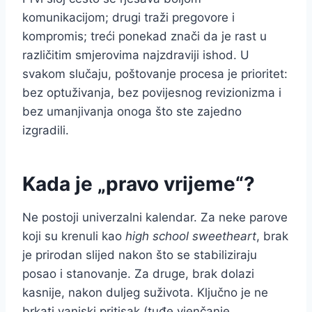
komunikacijom; drugi traži pregovore i
kompromis; treći ponekad znači da je rast u
različitim smjerovima najzdraviji ishod. U
svakom slučaju, poštovanje procesa je prioritet:
bez optuživanja, bez povijesnog revizionizma i
bez umanjivanja onoga što ste zajedno
izgradili.
Kada je „pravo vrijeme“?
Ne postoji univerzalni kalendar. Za neke parove
koji su krenuli kao
high school sweetheart
, brak
je prirodan slijed nakon što se stabiliziraju
posao i stanovanje. Za druge, brak dolazi
kasnije, nakon duljeg suživota. Ključno je ne
brkati vanjski pritisak (tuđe vjenčanje,