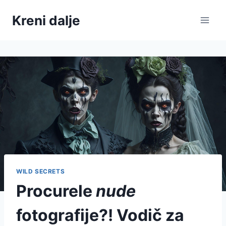
Skip
Kreni dalje
to
content
WILD SECRETS
Procurele
nude
fotografije?! Vodič za