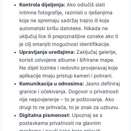
Kontrola dijeljenja:
Ako odlučiš slati
intimne fotografije, razmisli o rješenjima
koja ne spremaju sadržaj trajno ili koja
automatski brišu datoteke. Nikada ne
uključuj lice ili prepoznatljive oznake ako ti
je cilj smanjiti mogućnost identifikacije.
Upravljanje uređajima:
Zaključaj galerije,
koristi odvojene albume i šifrirane mape.
Ne dijeli lozinke i redovito provjeravaj koje
aplikacije imaju pristup kameri i pohrani.
Komunikacija u odnosima:
Jasno definiraj
granice i očekivanja. Dogovor o privatnosti
nije nepovjerenje – to je poštovanje. Ako
drugi to ne prihvaća, to je znak za uzbunu.
Digitalna pismenost:
Upoznaj se s
postavkama privatnosti na glavnim
mrežama i nauči kako brzo prijaviti