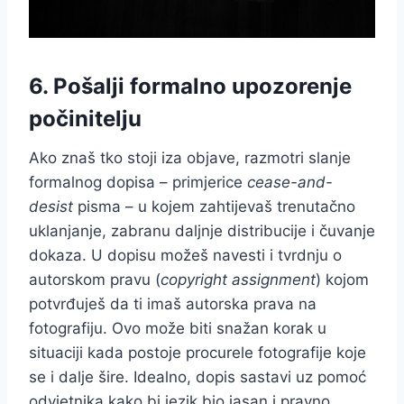
6. Pošalji formalno upozorenje
počinitelju
Ako znaš tko stoji iza objave, razmotri slanje
formalnog dopisa – primjerice
cease-and-
desist
pisma – u kojem zahtijevaš trenutačno
uklanjanje, zabranu daljnje distribucije i čuvanje
dokaza. U dopisu možeš navesti i tvrdnju o
autorskom pravu (
copyright assignment
) kojom
potvrđuješ da ti imaš autorska prava na
fotografiju. Ovo može biti snažan korak u
situaciji kada postoje procurele fotografije koje
se i dalje šire. Idealno, dopis sastavi uz pomoć
odvjetnika kako bi jezik bio jasan i pravno