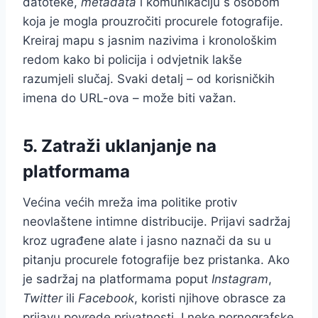
datoteke,
metadata
i komunikaciju s osobom
koja je mogla prouzročiti procurele fotografije.
Kreiraj mapu s jasnim nazivima i kronološkim
redom kako bi policija i odvjetnik lakše
razumjeli slučaj. Svaki detalj – od korisničkih
imena do URL-ova – može biti važan.
5. Zatraži uklanjanje na
platformama
Većina većih mreža ima politike protiv
neovlaštene intimne distribucije. Prijavi sadržaj
kroz ugrađene alate i jasno naznači da su u
pitanju procurele fotografije bez pristanka. Ako
je sadržaj na platformama poput
Instagram
,
Twitter
ili
Facebook
, koristi njihove obrasce za
prijavu povrede privatnosti. I neke pornografske