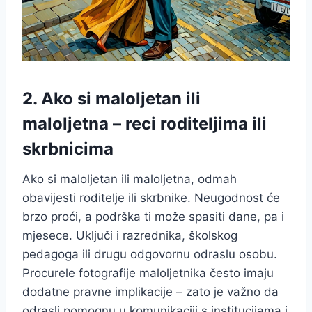
2. Ako si maloljetan ili
maloljetna – reci roditeljima ili
skrbnicima
Ako si maloljetan ili maloljetna, odmah
obavijesti roditelje ili skrbnike. Neugodnost će
brzo proći, a podrška ti može spasiti dane, pa i
mjesece. Uključi i razrednika, školskog
pedagoga ili drugu odgovornu odraslu osobu.
Procurele fotografije maloljetnika često imaju
dodatne pravne implikacije – zato je važno da
odrasli pomognu u komunikaciji s institucijama i