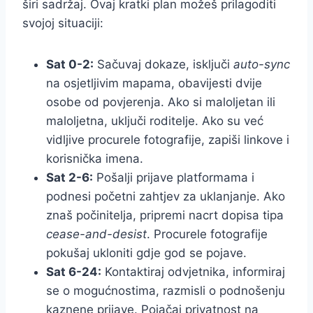
širi sadržaj. Ovaj kratki plan možeš prilagoditi
svojoj situaciji:
Sat 0-2:
Sačuvaj dokaze, isključi
auto-sync
na osjetljivim mapama, obavijesti dvije
osobe od povjerenja. Ako si maloljetan ili
maloljetna, uključi roditelje. Ako su već
vidljive procurele fotografije, zapiši linkove i
korisnička imena.
Sat 2-6:
Pošalji prijave platformama i
podnesi početni zahtjev za uklanjanje. Ako
znaš počinitelja, pripremi nacrt dopisa tipa
cease-and-desist
. Procurele fotografije
pokušaj ukloniti gdje god se pojave.
Sat 6-24:
Kontaktiraj odvjetnika, informiraj
se o mogućnostima, razmisli o podnošenju
kaznene prijave. Pojačaj privatnost na