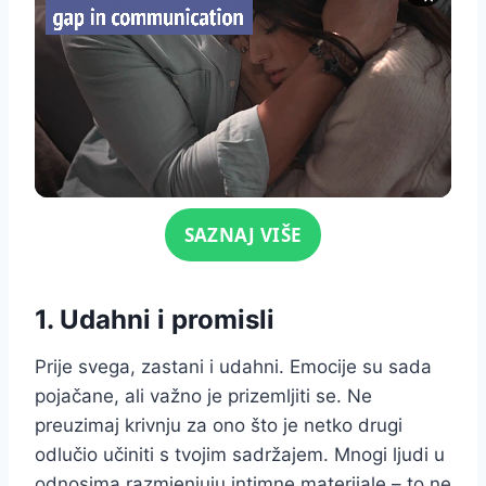
Click for sound
SAZNAJ VIŠE
1. Udahni i promisli
Prije svega, zastani i udahni. Emocije su sada
pojačane, ali važno je prizemljiti se. Ne
preuzimaj krivnju za ono što je netko drugi
odlučio učiniti s tvojim sadržajem. Mnogi ljudi u
odnosima razmjenjuju intimne materijale – to ne