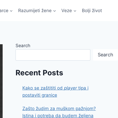
arce
Razumijeti žene
Veze
Bolji život
Search
Search
Recent Posts
Kako se zaštititi od
player
tipa i
postaviti granice
Zašto žudim za muškom pažnjom?
Istina i potreba da budem željena