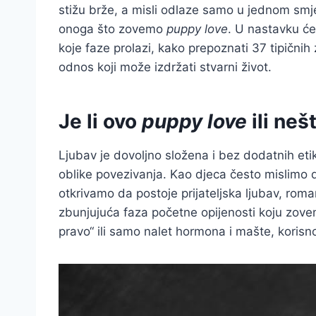
stižu brže, a misli odlaze samo u jednom smje
onoga što zovemo
puppy love
. U nastavku će
koje faze prolazi, kako prepoznati 37 tipični
odnos koji može izdržati stvarni život.
Je li ovo
puppy love
ili neš
Ljubav je dovoljno složena i bez dodatnih etike
oblike povezivanja. Kao djeca često mislimo 
otkrivamo da postoje prijateljska ljubav, roma
zbunjujuća faza početne opijenosti koju zov
pravo“ ili samo nalet hormona i mašte, korisn