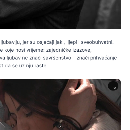
ubavlju, jer su osjećaji jaki, lijepi i sveobuhvatni.
ve koje nosi vrijeme: zajedničke izazove,
a ljubav ne znači savršenstvo – znači prihvaćanje
t da se uz nju raste.
×