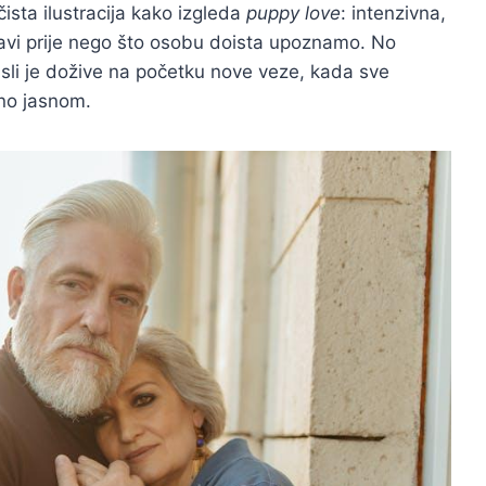
 čista ilustracija kako izgleda
puppy love
: intenzivna,
plavi prije nego što osobu doista upoznamo. No
sli je dožive na početku nove veze, kada sve
eno jasnom.