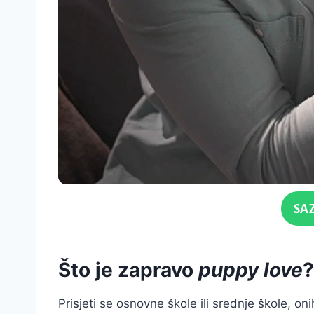
Click for sound
SA
Što je zapravo
puppy love
?
Prisjeti se osnovne škole ili srednje škole, on