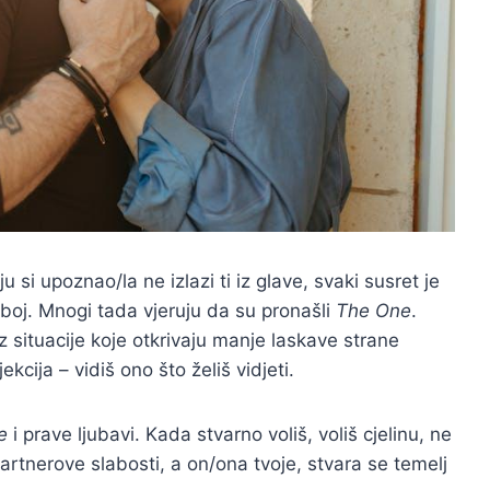
 si upoznao/la ne izlazi ti iz glave, svaki susret je
naboj. Mnogi tada vjeruju da su pronašli
The One
.
z situacije koje otkrivaju manje laskave strane
kcija – vidiš ono što želiš vidjeti.
e
i prave ljubavi. Kada stvarno voliš, voliš cjelinu, ne
rtnerove slabosti, a on/ona tvoje, stvara se temelj