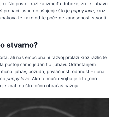
ru. No postoji razlika između duboke, zrele ljubavi i
š pronaći jasno objašnjenje što je
puppy love
, kroz
h znakova te kako od te početne zanesenosti stvoriti
to stvarno?
ta, ali naš emocionalni razvoj prolazi kroz različite
da postoji samo jedan tip ljubavi. Odrastanjem
ntična ljubav, požuda, privlačnost, odanost – i ona
emo
puppy love
. Ako te muči dvojba je li to „ono
o je znati na što točno obraćaš pažnju.