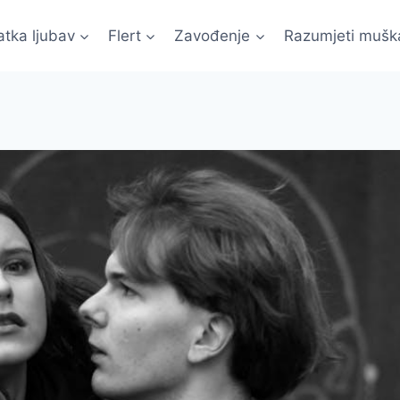
atka ljubav
Flert
Zavođenje
Razumjeti mušk