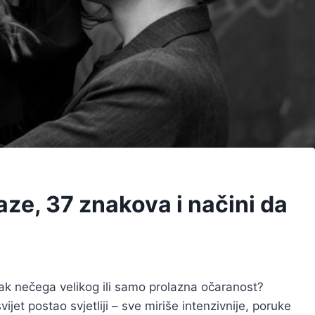
faze, 37 znakova i načini da
etak nečega velikog ili samo prolazna očaranost?
ijet postao svjetliji – sve miriše intenzivnije, poruke