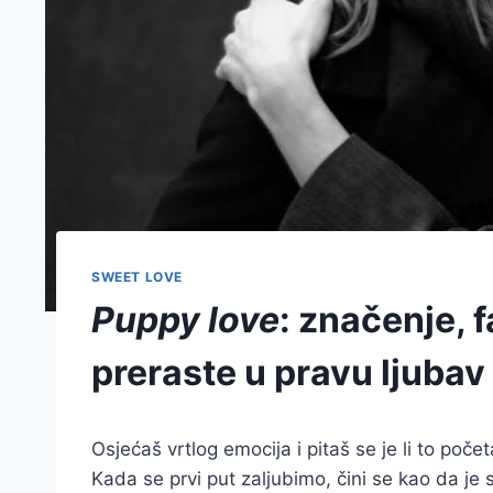
SWEET LOVE
Puppy love
: značenje, 
preraste u pravu ljubav
Osjećaš vrtlog emocija i pitaš se je li to poč
Kada se prvi put zaljubimo, čini se kao da je sv