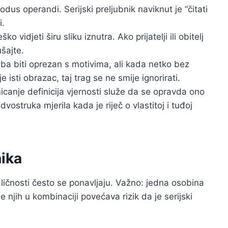
dus operandi. Serijski preljubnik naviknut je “čitati
i.
o vidjeti širu sliku iznutra. Ako prijatelji ili obitelj
šajte.
ba biti oprezan s motivima, ali kada netko bez
isti obrazac, taj trag se ne smije ignorirati.
micanje definicija vjernosti služe da se opravda ono
dvostruka mjerila kada je riječ o vlastitoj i tuđoj
nika
e ličnosti često se ponavljaju. Važno: jedna osobina
njih u kombinaciji povećava rizik da je serijski