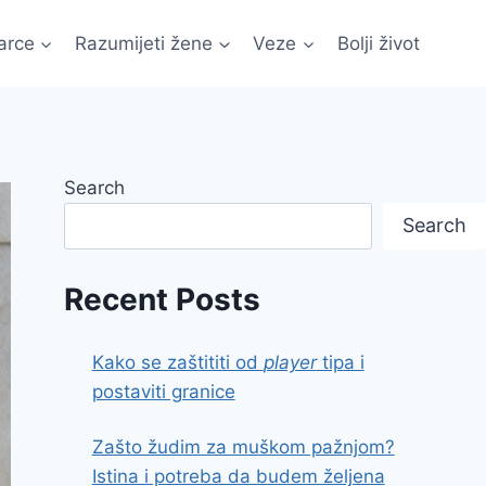
arce
Razumijeti žene
Veze
Bolji život
Search
Search
Recent Posts
Kako se zaštititi od
player
tipa i
postaviti granice
Zašto žudim za muškom pažnjom?
Istina i potreba da budem željena