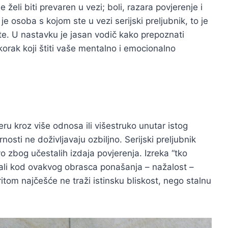
želi biti prevaren u vezi; boli, razara povjerenje i
e osoba s kojom ste u vezi serijski preljubnik, to je
te. U nastavku je jasan vodič kako prepoznati
korak koji štiti vaše mentalno i emocionalno
eru kroz više odnosa ili višestruko unutar istog
nosti ne doživljavaju ozbiljno. Serijski preljubnik
o zbog učestalih izdaja povjerenja. Izreka “tko
, ali kod ovakvog obrasca ponašanja – nažalost –
itom najčešće ne traži istinsku bliskost, nego stalnu