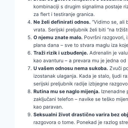
kombinaciji s drugim signalima postaje r
za flert i testiranje granica.
Ne želi definirati odnos.
“Vidimo se, ali 
vrata. Serijski preljubnik želi biti “na trži
O njemu znate malo.
Površni razgovori, i
plana dana – sve to stvara maglu iza koje 
Traži rizik i uzbuđenje.
Adrenalin je valu
kao avanturu – a prevara mu je jedna od 
U vašem odnosu nema sukoba.
Zvuči po
izostanak ulaganja. Kada je stalo, ljudi 
serijski preljubnik radije izbjegne razgov
Rutina mu se naglo mijenja.
Iznenadne p
zaključani telefon – navike se teško mijen
kao paravan.
Seksualni život drastično varira bez ob
razgovora o tome. Ponekad je razlog stre