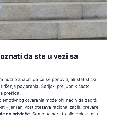
oznati da ste u vezi sa
nužno značiti da će se ponoviti, ali statistički
ršenja povjerenja. Serijski preljubnik često
ja prekida.
z emotivnog otvaranja može biti način da zadrži
ost – jer ranjivost otežava racionalizaciju prevare.
je ga privlače.
Samo po sebi to nije dokaz, ali u