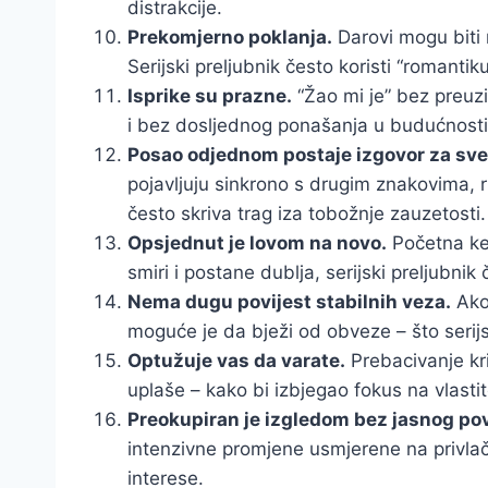
distrakcije.
Prekomjerno poklanja.
Darovi mogu biti n
Serijski preljubnik često koristi “romanti
Isprike su prazne.
“Žao mi je” bez preuz
i bez dosljednog ponašanja u budućnosti n
Posao odjednom postaje izgovor za sve
pojavljuju sinkrono s drugim znakovima, rij
često skriva trag iza tobožnje zauzetosti.
Opsjednut je lovom na novo.
Početna kem
smiri i postane dublja, serijski preljubnik
Nema dugu povijest stabilnih veza.
Ako 
moguće je da bježi od obveze – što serijsk
Optužuje vas da varate.
Prebacivanje kri
uplaše – kako bi izbjegao fokus na vlasti
Preokupiran je izgledom bez jasnog po
intenzivne promjene usmjerene na privla
interese.