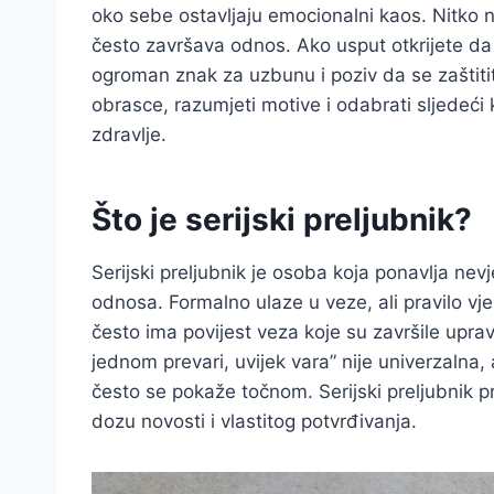
oko sebe ostavljaju emocionalni kaos. Nitko ne 
često završava odnos. Ako usput otkrijete da j
ogroman znak za uzbunu i poziv da se zaštiti
obrasce, razumjeti motive i odabrati sljedeći 
zdravlje.
Što je serijski preljubnik?
Serijski preljubnik je osoba koja ponavlja nevj
odnosa. Formalno ulaze u veze, ali pravilo vjer
često ima povijest veza koje su završile uprav
jednom prevari, uvijek vara” nije univerzalna
često se pokaže točnom. Serijski preljubnik pr
dozu novosti i vlastitog potvrđivanja.