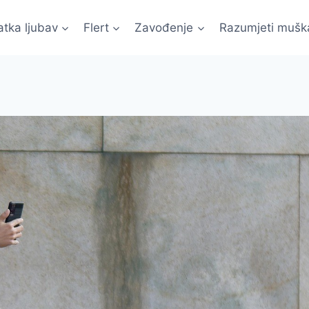
atka ljubav
Flert
Zavođenje
Razumjeti mušk