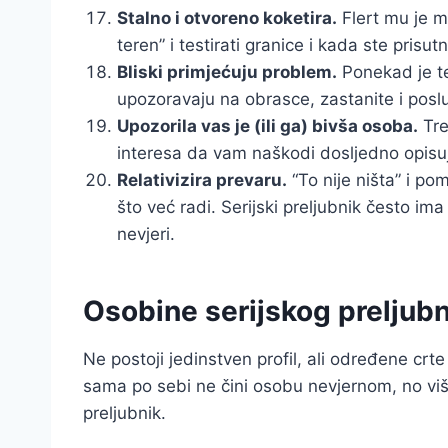
Stalno i otvoreno koketira.
Flert mu je mo
teren” i testirati granice i kada ste prisutn
Bliski primjećuju problem.
Ponekad je tešk
upozoravaju na obrasce, zastanite i poslu
Upozorila vas je (ili ga) bivša osoba.
Tre
interesa da vam naškodi dosljedno opisuje 
Relativizira prevaru.
“To nije ništa” i po
što već radi. Serijski preljubnik često ima 
nevjeri.
Osobine serijskog preljub
Ne postoji jedinstven profil, ali određene crt
sama po sebi ne čini osobu nevjernom, no više 
preljubnik.