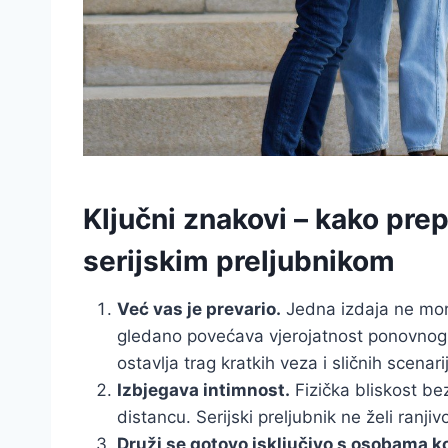
Ključni znakovi – kako prep
serijskim preljubnikom
Već vas je prevario.
Jedna izdaja ne mora 
gledano povećava vjerojatnost ponovnog k
ostavlja trag kratkih veza i sličnih scenari
Izbjegava intimnost.
Fizička bliskost be
distancu. Serijski preljubnik ne želi ranjiv
Druži se gotovo isključivo s osobama ko