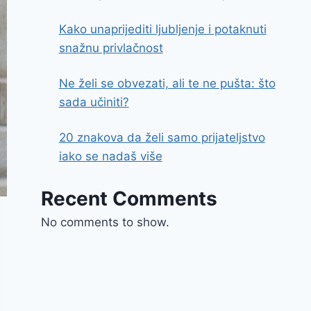
Kako unaprijediti ljubljenje i potaknuti
snažnu privlačnost
Ne želi se obvezati, ali te ne pušta: što
sada učiniti?
20 znakova da želi samo prijateljstvo
iako se nadaš više
Recent Comments
No comments to show.