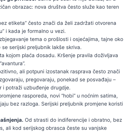
izičan obrazac: nova društva često služe kao teren
bez etiketa” često znači da želi zadržati otvorena
štu” i kada je formalno u vezi.
zbjegavanje tema o prošlosti i osjećajima, tajne oko
se serijski preljubnik lakše skriva.
ta kojom plaća dosadu. Kršenje pravila doživljava
“avantura”.
zitivno, ali potpuni izostanak rasprava često znači
razgovaraju, pregovaraju, ponekad se posvađaju –
or i potraži uzbuđenje drugdje.
romjene rasporeda, novi “hobi” u noćnim satima,
jaju bez razloga. Serijski preljubnik promjene koristi
jašnjenja.
Od strasti do indiferencije i obratno, bez
s, ali kod serijskog obrasca česte su vanjske