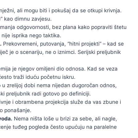
ježni, ali mogu biti i pokušaj da se otkupi krivnja.
ku” kao dimnu zavjesu.
imanja odgovornosti, bez plana kako popraviti štetu
ije isprika nego taktika.
.
Prekovremeni, putovanja, “hitni projekti” – kad se
eč je o scenariju, ne o iznimci. Serijski preljubnik
ija je njegov omiljeni dio odnosa. Kad se veza
 često traži iduću početnu iskru.
u zrelijoj dobi nema nijedan dugoročan odnos,
i preljubnik radi gotovo po definiciji.
vnje i obrambena projekcija služe da vas zbune i
to ponašanje.
voda.
Nema ništa loše u brizi za sebe, ali nagle,
čenje tuđeg pogleda često upućuju na paralelne