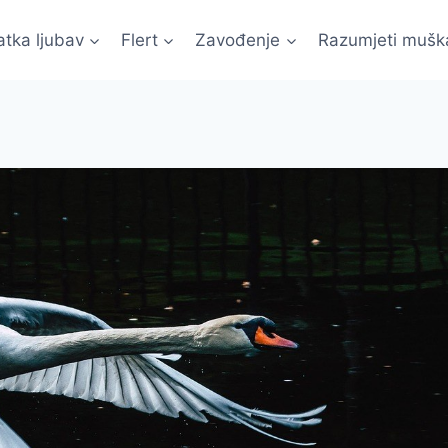
atka ljubav
Flert
Zavođenje
Razumjeti mušk