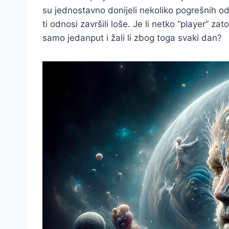
su jednostavno donijeli nekoliko pogrešnih od
ti odnosi završili loše. Je li netko “player” zat
samo jedanput i žali li zbog toga svaki dan?