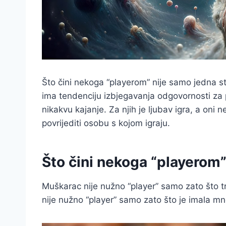
Što čini nekoga “playerom” nije samo jedna stv
ima tendenciju izbjegavanja odgovornosti za 
nikakvu kajanje. Za njih je ljubav igra, a oni 
povrijediti osobu s kojom igraju.
Što čini nekoga “playerom”?
Muškarac nije nužno “player” samo zato što tr
nije nužno “player” samo zato što je imala mn