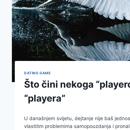
DATING GAME
Što čini nekoga “playe
“playera”
U današnjem svijetu, dejtanje nije baš jedn
vlastitim problemima samopouzdanja i prona