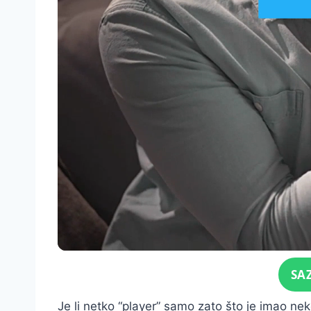
Click for sound
SA
Je li netko “player” samo zato što je imao nek