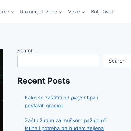
arce
Razumijeti žene
Veze
Bolji život
Search
Search
Recent Posts
Kako se zaštititi od
player
tipa i
postaviti granice
Zašto žudim za muškom pažnjom?
Istina i potreba da budem željena