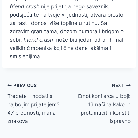
friend crush
nije prijetnja nego saveznik:
podsjeća te na tvoje vrijednosti, otvara prostor
za rast i donosi više topline u rutinu. Sa
zdravim granicama, dozom humora i brigom o
sebi,
friend crush
može biti jedan od onih malih
velikih čimbenika koji čine dane lakšima i
smislenijima.
Post
PREVIOUS
NEXT
Trebate li hodati s
Emotikoni srca u boji:
navigation
najboljim prijateljem?
16 načina kako ih
47 prednosti, mana i
protumačiti i koristiti
znakova
ispravno