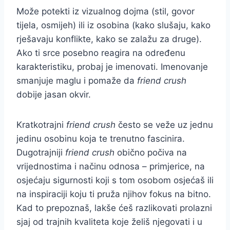
Može potekti iz vizualnog dojma (stil, govor
tijela, osmijeh) ili iz osobina (kako slušaju, kako
rješavaju konflikte, kako se zalažu za druge).
Ako ti srce posebno reagira na određenu
karakteristiku, probaj je imenovati. Imenovanje
smanjuje maglu i pomaže da
friend crush
dobije jasan okvir.
Kratkotrajni
friend crush
često se veže uz jednu
jedinu osobinu koja te trenutno fascinira.
Dugotrajniji
friend crush
obično počiva na
vrijednostima i načinu odnosa – primjerice, na
osjećaju sigurnosti koji s tom osobom osjećaš ili
na inspiraciji koju ti pruža njihov fokus na bitno.
Kad to prepoznaš, lakše ćeš razlikovati prolazni
sjaj od trajnih kvaliteta koje želiš njegovati i u