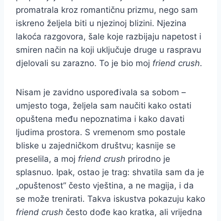
promatrala kroz romantičnu prizmu, nego sam
iskreno željela biti u njezinoj blizini. Njezina
lakoća razgovora, šale koje razbijaju napetost i
smiren način na koji uključuje druge u raspravu
djelovali su zarazno. To je bio moj
friend crush
.
Nisam je zavidno uspoređivala sa sobom –
umjesto toga, željela sam naučiti kako ostati
opuštena među nepoznatima i kako davati
ljudima prostora. S vremenom smo postale
bliske u zajedničkom društvu; kasnije se
preselila, a moj
friend crush
prirodno je
splasnuo. Ipak, ostao je trag: shvatila sam da je
„opuštenost” često vještina, a ne magija, i da
se može trenirati. Takva iskustva pokazuju kako
friend crush
često dođe kao kratka, ali vrijedna