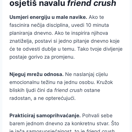
osjetiš navalu
friend crush
Usmjeri energiju u male navike.
Ako te
fascinira nečija disciplina, uvedi 10 minuta
planiranja dnevno. Ako te inspirira njihova
znatiželja, postavi si jedno pitanje dnevno koje
će te odvesti dublje u temu. Tako tvoje divljenje
postaje gorivo za promjenu.
Njeguj mrežu odnosa.
Ne naslanjaj cijelu
emocionalnu težinu na jednu osobu. Kružok
bliskih ljudi čini da
friend crush
ostane
radostan, a ne opterećujući.
Prakticiraj samoprihvaćanje.
Pohvali sebe
barem jednom dnevno za konkretnu stvar. Što
je jača samosuosjećajnost, to je
friend crush