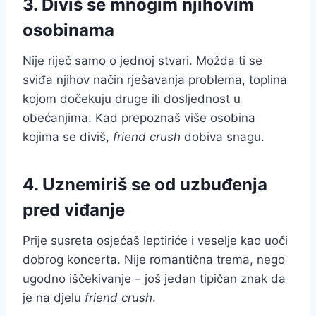
3. Diviš se mnogim njihovim
osobinama
Nije riječ samo o jednoj stvari. Možda ti se
sviđa njihov način rješavanja problema, toplina
kojom dočekuju druge ili dosljednost u
obećanjima. Kad prepoznaš više osobina
kojima se diviš,
friend crush
dobiva snagu.
4. Uznemiriš se od uzbuđenja
pred viđanje
Prije susreta osjećaš leptiriće i veselje kao uoči
dobrog koncerta. Nije romantična trema, nego
ugodno iščekivanje – još jedan tipičan znak da
je na djelu
friend crush
.