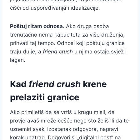
čišći od uspoređivanja i idealizacije.
Poštuj ritam odnosa.
Ako druga osoba
trenutačno nema kapaciteta za više druženja,
prihvati taj tempo. Odnosi koji poštuju granice
traju dulje, a
friend crush
u njima ostaje svjež i
lagan.
Kad
friend crush
krene
prelaziti granice
Ako primijetiš da se vrtiš u krugu misli, da
provjeravaš mreže češće nego što želiš ili da te
uznemiri svaki izostanak odgovora, napravi
korak unatrag. Dogovori si „digitalni post” na