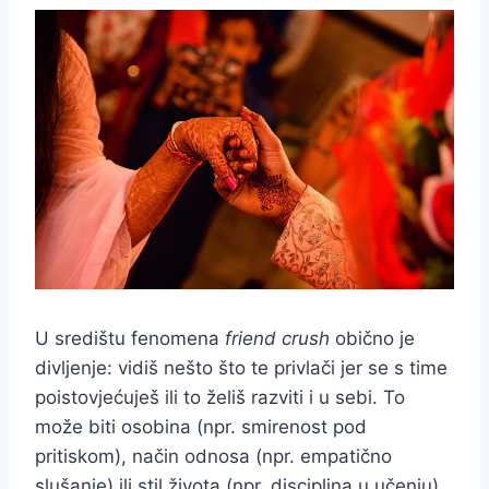
U središtu fenomena
friend crush
obično je
divljenje: vidiš nešto što te privlači jer se s time
poistovjećuješ ili to želiš razviti i u sebi. To
može biti osobina (npr. smirenost pod
pritiskom), način odnosa (npr. empatično
slušanje) ili stil života (npr. disciplina u učenju).