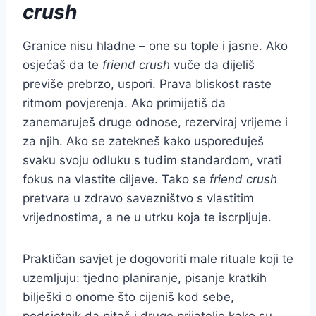
crush
Granice nisu hladne – one su tople i jasne. Ako
osjećaš da te
friend crush
vuče da dijeliš
previše prebrzo, uspori. Prava bliskost raste
ritmom povjerenja. Ako primijetiš da
zanemaruješ druge odnose, rezerviraj vrijeme i
za njih. Ako se zatekneš kako uspoređuješ
svaku svoju odluku s tuđim standardom, vrati
fokus na vlastite ciljeve. Tako se
friend crush
pretvara u zdravo savezništvo s vlastitim
vrijednostima, a ne u utrku koja te iscrpljuje.
Praktičan savjet je dogovoriti male rituale koji te
uzemljuju: tjedno planiranje, pisanje kratkih
bilješki o onome što cijeniš kod sebe,
podsjetnik da pitaš i druge prijatelje kako su.