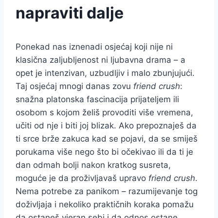
napraviti dalje
Ponekad nas iznenadi osjećaj koji nije ni
klasična zaljubljenost ni ljubavna drama – a
opet je intenzivan, uzbudljiv i malo zbunjujući.
Taj osjećaj mnogi danas zovu
friend crush
:
snažna platonska fascinacija prijateljem ili
osobom s kojom želiš provoditi više vremena,
učiti od nje i biti joj blizak. Ako prepoznaješ da
ti srce brže zakuca kad se pojavi, da se smiješ
porukama više nego što bi očekivao ili da ti je
dan odmah bolji nakon kratkog susreta,
moguće je da proživljavaš upravo
friend crush
.
Nema potrebe za panikom – razumijevanje tog
doživljaja i nekoliko praktičnih koraka pomažu
da ostaneš vjeran sebi i da odnos ostane