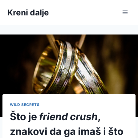
Skip
Kreni dalje
to
content
WILD SECRETS
Što je
friend crush
,
znakovi da ga imaš i što