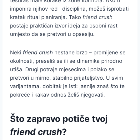
testiraš male korake iz zone komfora. Ako ti
imponira njihov red i disciplina, možeš isprobati
kratak ritual planiranja. Tako
friend crush
postaje praktičan izvor ideja za osobni rast
umjesto da se pretvori u opsesiju.
Neki
friend crush
nestane brzo – promijene se
okolnosti, preseliš se ili se dinamika prirodno
utiša. Drugi potraje mjesecima i polako se
pretvori u mirno, stabilno prijateljstvo. U svim
varijantama, dobitak je isti: jasnije znaš što te
pokreće i kakav odnos želiš njegovati.
Što zapravo potiče tvoj
friend crush
?