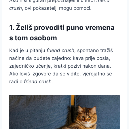
Ako nisi siguran prepoznaješ li u sebi
friend
crush
, ovi pokazatelji mogu pomoći.
1. Želiš provoditi puno vremena
s tom osobom
Kad je u pitanju
friend crush
, spontano tražiš
načine da budete zajedno: kava prije posla,
zajedničko učenje, kratki pozivi nakon dana.
Ako loviš izgovore da se vidite, vjerojatno se
radi o
friend crush
.