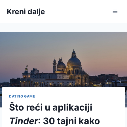
Skip
Kreni dalje
to
content
DATING GAME
Što reći u aplikaciji
Tinder
: 30 tajni kako