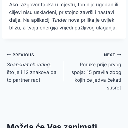
Ako razgovor tapka u mjestu, ton nije ugodan ili
ciljevi nisu usklađeni, pristojno završi i nastavi
dalje. Na aplikaciji
Tinder
nova prilika je uvijek
blizu, a tvoja energija vrijedi pažljivog ulaganja.
Post
PREVIOUS
NEXT
Snapchat cheating
:
Poruke prije prvog
navigation
što je i 12 znakova da
spoja: 15 pravila zbog
to partner radi
kojih će jedva čekati
susret
Možda će Vas zanimati