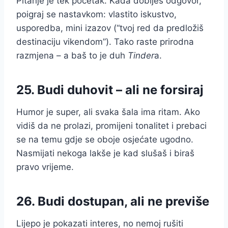
Pitanje je tek početak. Kada dobiješ odgovor,
poigraj se nastavkom: vlastito iskustvo,
usporedba, mini izazov (“tvoj red da predložiš
destinaciju vikendom”). Tako raste prirodna
razmjena – a baš to je duh
Tinder
a.
25. Budi duhovit – ali ne forsiraj
Humor je super, ali svaka šala ima ritam. Ako
vidiš da ne prolazi, promijeni tonalitet i prebaci
se na temu gdje se oboje osjećate ugodno.
Nasmijati nekoga lakše je kad slušaš i biraš
pravo vrijeme.
26. Budi dostupan, ali ne previše
Lijepo je pokazati interes, no nemoj rušiti