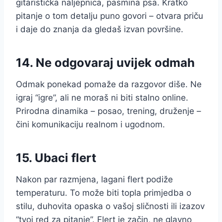
gitaristička naljepnica, pasmina psa. Kratko
pitanje o tom detalju puno govori – otvara priču
i daje do znanja da gledaš izvan površine.
14. Ne odgovaraj uvijek odmah
Odmak ponekad pomaže da razgovor diše. Ne
igraj “igre”, ali ne moraš ni biti stalno online.
Prirodna dinamika – posao, trening, druženje –
čini komunikaciju realnom i ugodnom.
15. Ubaci flert
Nakon par razmjena, lagani flert podiže
temperaturu. To može biti topla primjedba o
stilu, duhovita opaska o vašoj sličnosti ili izazov
“tvoj red za pitanje”. Flert je začin, ne glavno