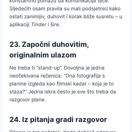
konstantno pomažu da komunikacija teče.
Sljedećih osam pravila su mali podsjetnici kako
ostati zanimljiv, duhovit i korak bliže susretu – u
aplikaciji
Tinder
i šire.
23. Započni duhovitim,
originalnim ulazom
Ne treba ti “stand-up”. Dovoljna je jedna
neočekivana rečenica: “Ona fotografija s
planine izgleda kao filmski kadar – koja je to
staza?” Jedna iskra često je sve što treba da
razgovor plane.
24. Iz pitanja gradi razgovor