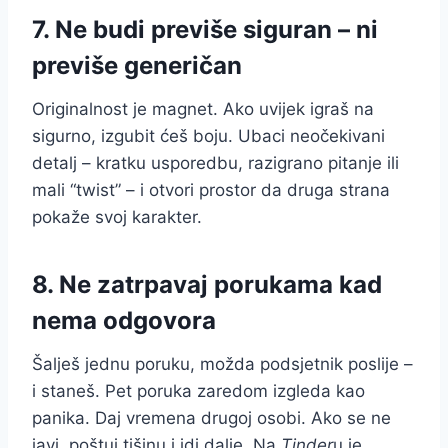
7. Ne budi previše siguran – ni
previše generičan
Originalnost je magnet. Ako uvijek igraš na
sigurno, izgubit ćeš boju. Ubaci neočekivani
detalj – kratku usporedbu, razigrano pitanje ili
mali “twist” – i otvori prostor da druga strana
pokaže svoj karakter.
8. Ne zatrpavaj porukama kad
nema odgovora
Šalješ jednu poruku, možda podsjetnik poslije –
i staneš. Pet poruka zaredom izgleda kao
panika. Daj vremena drugoj osobi. Ako se ne
javi, poštuj tišinu i idi dalje. Na
Tinder
u je