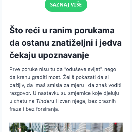
Click for sound
SAZNAJ VIŠE
Što reći u ranim porukama
da ostanu znatiželjni i jedva
čekaju upoznavanje
Prve poruke nisu tu da “oduševe svijet”, nego
da krenu graditi most. Želiš pokazati da si
pažljiv, da imaš smisla za mjeru i da znaš voditi
razgovor. U nastavku su smjernice koje djeluju
u chatu na
Tinder
u i izvan njega, bez praznih
fraza i bez forsiranja.