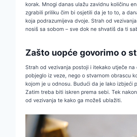
korak. Mnogi danas ulažu zavidnu količinu ene
zgrabili priliku čim bi osjetili da je to to, a da
koja podrazumijeva dvoje. Strah od vezivanja
nosiš sa sobom – sve dok ne shvatiš da ti sab
Zašto uopće govorimo o st
Strah od vezivanja postoji i itekako utječe na 
pobjeglo iz veze, nego o stvarnom obrascu koji
kojom je u odnosu. Budući da je lako izbjeći p
Zatim treba biti iskren prema sebi. Tek nakon 
od vezivanja te kako ga možeš ublažiti.