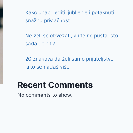
Kako unaprijediti ljubljenje i potaknuti
snažnu privlačnost
Ne želi se obvezati, ali te ne pušta: što
sada učiniti?
20 znakova da želi samo prijateljstvo
iako se nadaš više
Recent Comments
No comments to show.