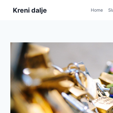
Skip
Kreni dalje
to
Home
Sl
content