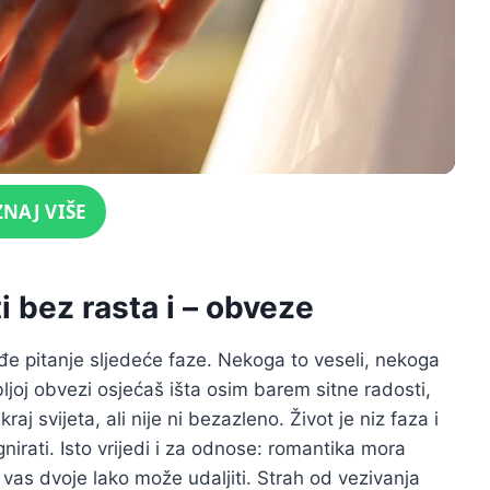
ZNAJ VIŠE
ti bez rasta i – obveze
dođe pitanje sljedeće faze. Nekoga to veseli, nekoga
ubljoj obvezi osjećaš išta osim barem sitne radosti,
raj svijeta, ali nije ni bezazleno. Život je niz faza i
gnirati. Isto vrijedi i za odnose: romantika mora
d vas dvoje lako može udaljiti. Strah od vezivanja