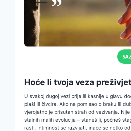
Click for sound
SA
Hoće li tvoja veza preživje
U svakoj dugoj vezi prije ili kasnije u glavu 
plaši ili živcira. Ako na pomisao o braku ili d
vjerojatno je prisutan strah od vezivanja. Nije k
stalnih malih evolucija – staneš li, počneš sta
rasti, intimnost se razvijati, inače se netko o