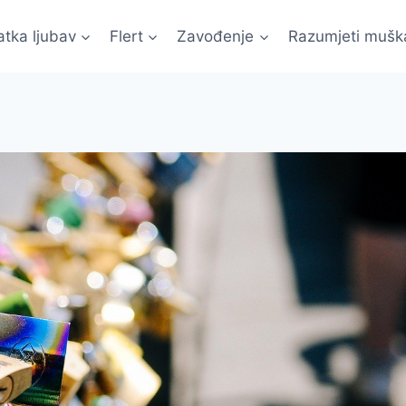
atka ljubav
Flert
Zavođenje
Razumjeti mušk