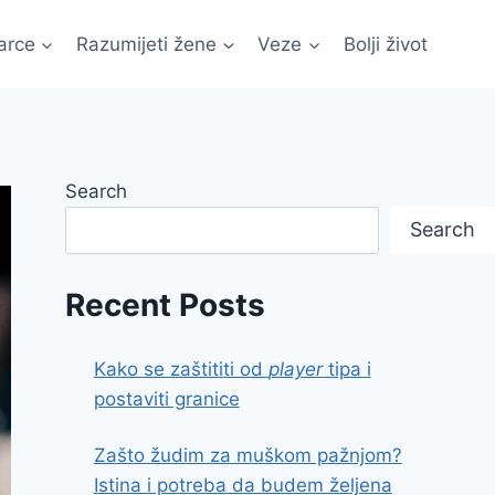
arce
Razumijeti žene
Veze
Bolji život
Search
Search
Recent Posts
Kako se zaštititi od
player
tipa i
postaviti granice
Zašto žudim za muškom pažnjom?
Istina i potreba da budem željena