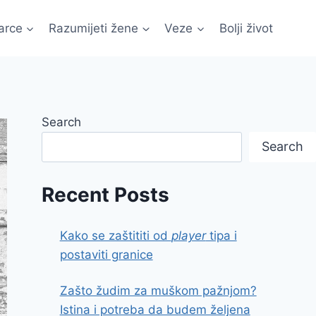
arce
Razumijeti žene
Veze
Bolji život
Search
Search
Recent Posts
Kako se zaštititi od
player
tipa i
postaviti granice
Zašto žudim za muškom pažnjom?
Istina i potreba da budem željena