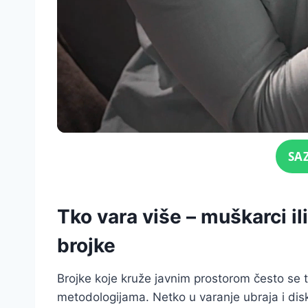
Click for sound
SA
Tko vara više – muškarci i
brojke
Brojke koje kruže javnim prostorom često se te
metodologijama. Netko u varanje ubraja i di