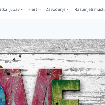
atka ljubav
Flert
Zavođenje
Razumjeti mušk