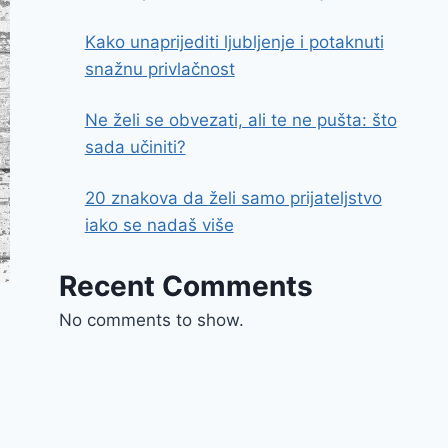
Kako unaprijediti ljubljenje i potaknuti
snažnu privlačnost
Ne želi se obvezati, ali te ne pušta: što
sada učiniti?
20 znakova da želi samo prijateljstvo
iako se nadaš više
Recent Comments
No comments to show.