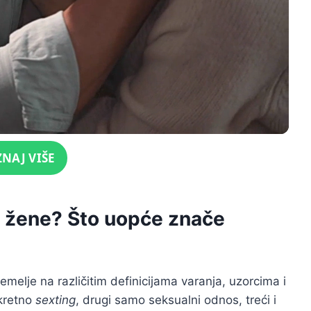
ZNAJ VIŠE
li žene? Što uopće znače
melje na različitim definicijama varanja, uzorcima i
skretno
sexting
, drugi samo seksualni odnos, treći i