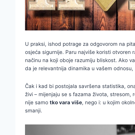
U praksi, ishod potrage za odgovorom na pit
osjeća sigurnije. Paru najviše koristi otvore
načinu na koji oboje razumiju bliskost. Ako v
da je relevantnija dinamika u vašem odnosu, 
Čak i kad bi postojala savršena statistika, o
živi – mijenjaju se s fazama života, stresom, 
nije samo
tko vara više
, nego i: u kojim okol
smanji.