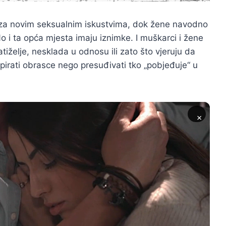
 za novim seksualnim iskustvima, dok žene navodno
o i ta opća mjesta imaju iznimke. I muškarci i žene
iželje, nesklada u odnosu ili zato što vjeruju da
apirati obrasce nego presuđivati tko „pobjeđuje“ u
×