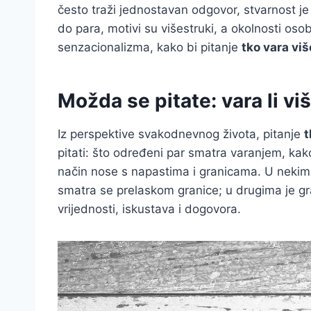
često traži jednostavan odgovor, stvarnost je s
do para, motivi su višestruki, a okolnosti o
senzacionalizma, kako bi pitanje
tko vara viš
Možda se pitate: vara li viš
Iz perspektive svakodnevnog života, pitanje
t
pitati: što određeni par smatra varanjem, kako
način nose s napastima i granicama. U nekim 
smatra se prelaskom granice; u drugima je gran
vrijednosti, iskustava i dogovora.