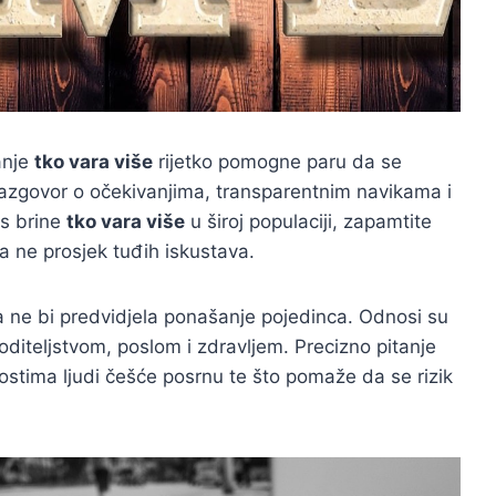
anje
tko vara više
rijetko pomogne paru da se
n razgovor o očekivanjima, transparentnim navikama i
as brine
tko vara više
u široj populaciji, zapamtite
a ne prosjek tuđih iskustava.
na ne bi predvidjela ponašanje pojedinca. Odnosi su
roditeljstvom, poslom i zdravljem. Precizno pitanje
nostima ljudi češće posrnu te što pomaže da se rizik