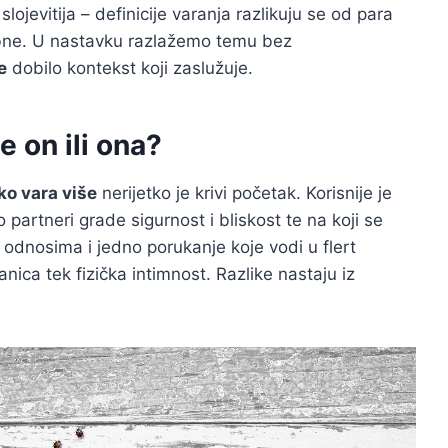
lojevitija – definicije varanja razlikuju se od para
sobne. U nastavku razlažemo temu bez
e
dobilo kontekst koji zaslužuje.
e on ili ona?
ko vara više
nerijetko je krivi početak. Korisnije je
 partneri grade sigurnost i bliskost te na koji se
odnosima i jedno porukanje koje vodi u flert
ica tek fizička intimnost. Razlike nastaju iz