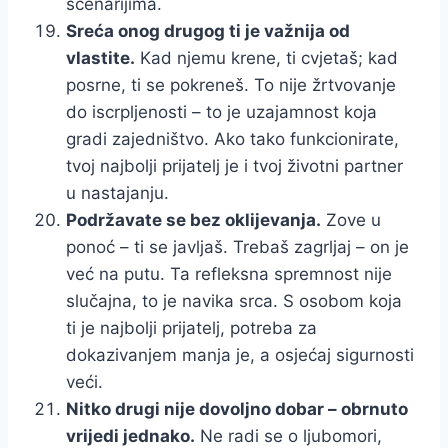
scenarijima.
Sreća onog drugog ti je važnija od
vlastite.
Kad njemu krene, ti cvjetaš; kad
posrne, ti se pokreneš. To nije žrtvovanje
do iscrpljenosti – to je uzajamnost koja
gradi zajedništvo. Ako tako funkcionirate,
tvoj najbolji prijatelj je i tvoj životni partner
u nastajanju.
Podržavate se bez oklijevanja.
Zove u
ponoć – ti se javljaš. Trebaš zagrljaj – on je
već na putu. Ta refleksna spremnost nije
slučajna, to je navika srca. S osobom koja
ti je najbolji prijatelj, potreba za
dokazivanjem manja je, a osjećaj sigurnosti
veći.
Nitko drugi nije dovoljno dobar – obrnuto
vrijedi jednako.
Ne radi se o ljubomori,