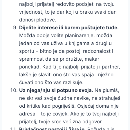
najbolji prijatelj redovito podsjeti na tvoju
vrijednost, to je dar koji u braku svaki dan
donosi plodove.
Dijelite interese ili barem poštujete tuđe.
Možda oboje volite planinarenje, možda
jedan od vas uživa u knjigama a drugi u
sportu – bitno je da postoji radoznalost i
spremnost da se pridružite, makar
ponekad. Kad ti je najbolji prijatelj i partner,
lakše je slaviti ono što vas spaja i nježno
čuvati ono što vas razlikuje.
Uz njega/nju si potpuno svoja.
Ne glumiš,
ne skrivaš svoje čudne navike, ne strahuješ
od kritike kad pogriješiš. Osjećaj doma nije
adresa – to je čovjek. Ako je to tvoj najbolji
prijatelj, tvoje srce već zna odgovor.
Privlačnost postoji i živa je.
Požuda nije