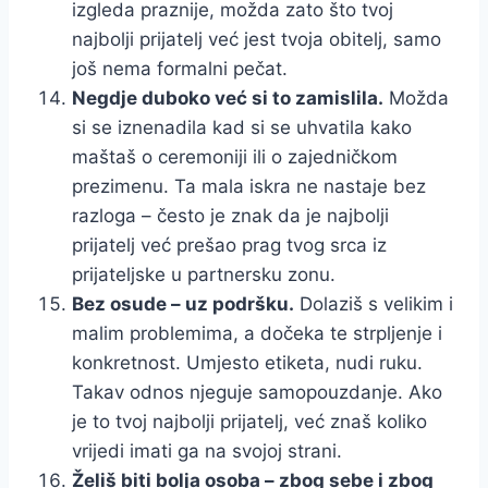
izgleda praznije, možda zato što tvoj
najbolji prijatelj već jest tvoja obitelj, samo
još nema formalni pečat.
Negdje duboko već si to zamislila.
Možda
si se iznenadila kad si se uhvatila kako
maštaš o ceremoniji ili o zajedničkom
prezimenu. Ta mala iskra ne nastaje bez
razloga – često je znak da je najbolji
prijatelj već prešao prag tvog srca iz
prijateljske u partnersku zonu.
Bez osude – uz podršku.
Dolaziš s velikim i
malim problemima, a dočeka te strpljenje i
konkretnost. Umjesto etiketa, nudi ruku.
Takav odnos njeguje samopouzdanje. Ako
je to tvoj najbolji prijatelj, već znaš koliko
vrijedi imati ga na svojoj strani.
Želiš biti bolja osoba – zbog sebe i zbog