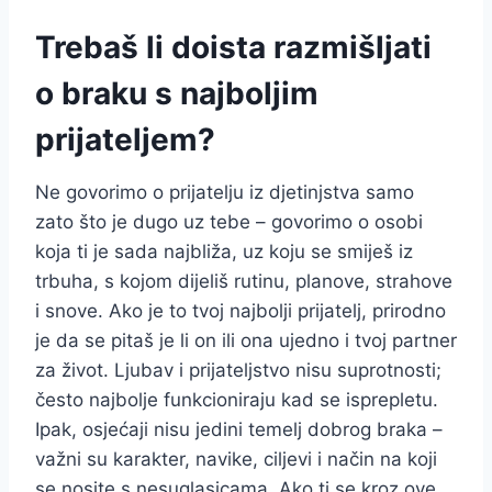
Trebaš li doista razmišljati
o braku s najboljim
prijateljem?
Ne govorimo o prijatelju iz djetinjstva samo
zato što je dugo uz tebe – govorimo o osobi
koja ti je sada najbliža, uz koju se smiješ iz
trbuha, s kojom dijeliš rutinu, planove, strahove
i snove. Ako je to tvoj najbolji prijatelj, prirodno
je da se pitaš je li on ili ona ujedno i tvoj partner
za život. Ljubav i prijateljstvo nisu suprotnosti;
često najbolje funkcioniraju kad se isprepletu.
Ipak, osjećaji nisu jedini temelj dobrog braka –
važni su karakter, navike, ciljevi i način na koji
se nosite s nesuglasicama. Ako ti se kroz ove