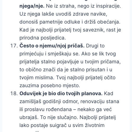
njega/nje.
Ne iz straha, nego iz inspiracije.
Uz njega lakše uvodiš zdrave navike,
donosiš pametnije odluke i držiš obećanja.
Kad je najbolji prijatelj tvoj saveznik, rast je
prirodna posljedica.
Često o njemu/njoj pričaš.
Drugi to
primjećuju i smješkaju se. Ako se lik tvog
prijatelja stalno pojavljuje u tvojim pričama,
to obično znači da je stalno prisutan i u
tvojim mislima. Tvoj najbolji prijatelj očito
zauzima posebno mjesto.
Oduvijek je bio dio tvojih planova.
Kad
zamišljaš godišnji odmor, renovaciju stana
ili proslavu rođendana – nekako ga već
ubrajaš. To nije slučajno. Najbolji prijatelj
lako postaje suigrač u svim životnim