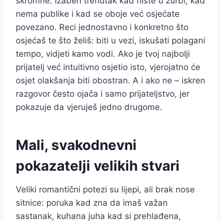
skromne. Izaberi trenutak kad niste u žurbi, kad
nema publike i kad se oboje već osjećate
povezano. Reci jednostavno i konkretno što
osjećaš te što želiš: biti u vezi, iskušati polagani
tempo, vidjeti kamo vodi. Ako je tvoj najbolji
prijatelj već intuitivno osjetio isto, vjerojatno će
osjet olakšanja biti obostran. A i ako ne – iskren
razgovor često ojača i samo prijateljstvo, jer
pokazuje da vjeruješ jedno drugome.
Mali, svakodnevni
pokazatelji velikih stvari
Veliki romantični potezi su lijepi, ali brak nose
sitnice: poruka kad zna da imaš važan
sastanak, kuhana juha kad si prehlađena,