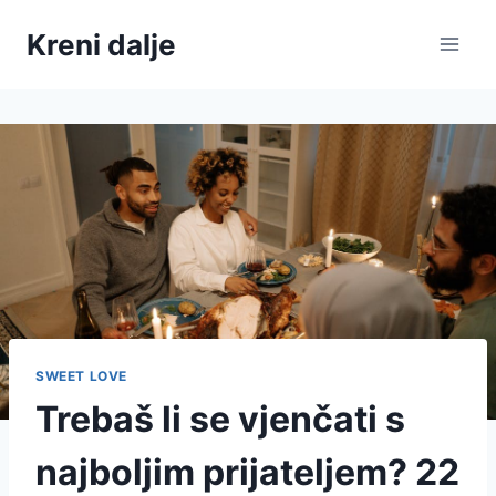
Skip
Kreni dalje
to
content
SWEET LOVE
Trebaš li se vjenčati s
najboljim prijateljem? 22