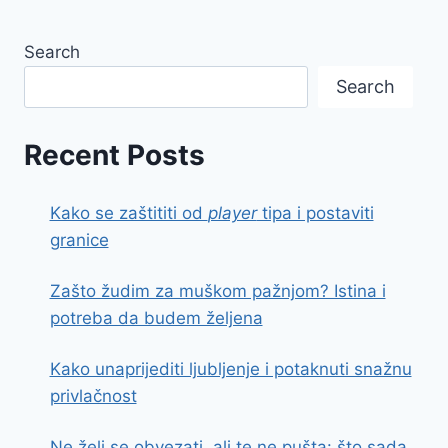
Search
Search
Recent Posts
Kako se zaštititi od
player
tipa i postaviti
granice
Zašto žudim za muškom pažnjom? Istina i
potreba da budem željena
Kako unaprijediti ljubljenje i potaknuti snažnu
privlačnost
Ne želi se obvezati, ali te ne pušta: što sada