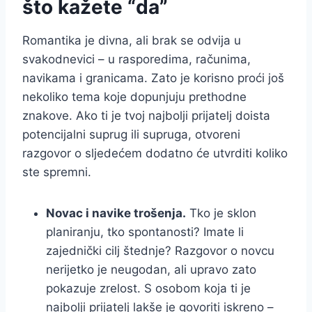
što kažete “da”
Romantika je divna, ali brak se odvija u
svakodnevici – u rasporedima, računima,
navikama i granicama. Zato je korisno proći još
nekoliko tema koje dopunjuju prethodne
znakove. Ako ti je tvoj najbolji prijatelj doista
potencijalni suprug ili supruga, otvoreni
razgovor o sljedećem dodatno će utvrditi koliko
ste spremni.
Novac i navike trošenja.
Tko je sklon
planiranju, tko spontanosti? Imate li
zajednički cilj štednje? Razgovor o novcu
nerijetko je neugodan, ali upravo zato
pokazuje zrelost. S osobom koja ti je
najbolji prijatelj lakše je govoriti iskreno –