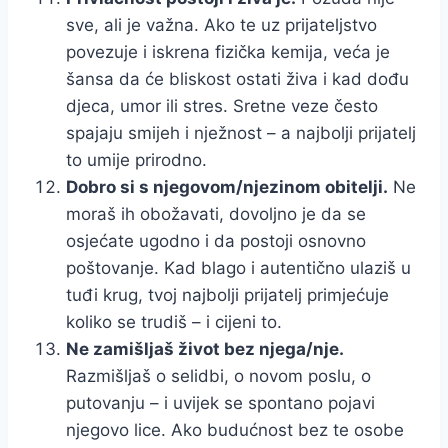
sve, ali je važna. Ako te uz prijateljstvo
povezuje i iskrena fizička kemija, veća je
šansa da će bliskost ostati živa i kad dođu
djeca, umor ili stres. Sretne veze često
spajaju smijeh i nježnost – a najbolji prijatelj
to umije prirodno.
Dobro si s njegovom/njezinom obitelji.
Ne
moraš ih obožavati, dovoljno je da se
osjećate ugodno i da postoji osnovno
poštovanje. Kad blago i autentično ulaziš u
tuđi krug, tvoj najbolji prijatelj primjećuje
koliko se trudiš – i cijeni to.
Ne zamišljaš život bez njega/nje.
Razmišljaš o selidbi, o novom poslu, o
putovanju – i uvijek se spontano pojavi
njegovo lice. Ako budućnost bez te osobe