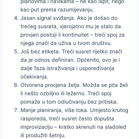
planovima i navikama – ne kao ispit, nego
kao put prema razumijevanju.
Jasan signal sviđanja. Ako je došao do
trećeg susreta, vjerojatno mu je stalo da
provjeri postoji li kontinuitet – treći spoj za
njega znači da uživa u tvom društvu.
Još bez etiketa. Treći susret rijetko znači
da je odnos definiran. Općenito, ovo je i
dalje faza istraživanja i uspoređivanja
očekivanja.
Otvorena procjena želja. Možda se pita želi
li nešto ozbiljno ili ležerno. Treći spoj
pomaže u tom odlučivanju bez pritiska.
Manje planiranja, više toka. Umjesto krutog
rasporeda, treći susret često dopušta
improvizaciju – kratko skrenuti na sladoled
ili produžiti šetnju.