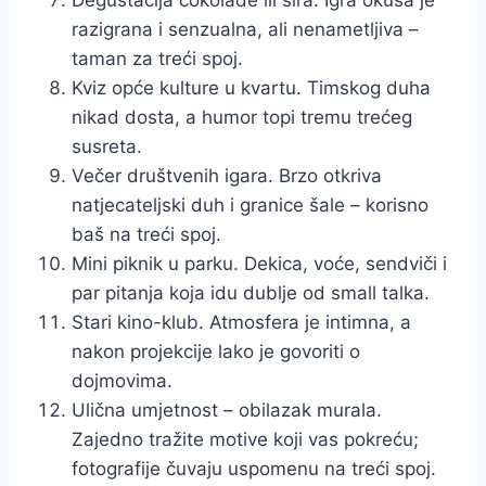
Degustacija čokolade ili sira. Igra okusa je
razigrana i senzualna, ali nenametljiva –
taman za treći spoj.
Kviz opće kulture u kvartu. Timskog duha
nikad dosta, a humor topi tremu trećeg
susreta.
Večer društvenih igara. Brzo otkriva
natjecateljski duh i granice šale – korisno
baš na treći spoj.
Mini piknik u parku. Dekica, voće, sendviči i
par pitanja koja idu dublje od small talka.
Stari kino-klub. Atmosfera je intimna, a
nakon projekcije lako je govoriti o
dojmovima.
Ulična umjetnost – obilazak murala.
Zajedno tražite motive koji vas pokreću;
fotografije čuvaju uspomenu na treći spoj.