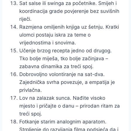
Sat salse ili swinga za početnike. Smijeh i
koordinacija grade povjerenje bez suvišnih
riječi.
Razmjena omiljenih knjiga uz šetnju. Kratki
ulomci postaju iskra za teme o
vrijednostima i snovima.
Učenje brzog recepta jedno od drugog.
Tko bolje miješa, tko bolje začinjava –
zabavna dinamika za treći spoj.
Dobrovoljno volontiranje na sat-dva.
Zajednička svrha povezuje, a empatija je
privlačna.
Lov na zalazak sunca. Nađite visoko
mjesto i pričajte o danu – prirodan ritam za
treći spoj.
Fotkanje starim analognim aparatom.
Strpljenje do razvijanja filma podsjeća da i