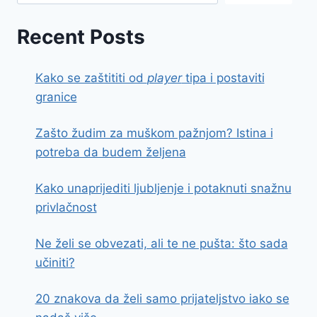
Recent Posts
Kako se zaštititi od
player
tipa i postaviti
granice
Zašto žudim za muškom pažnjom? Istina i
potreba da budem željena
Kako unaprijediti ljubljenje i potaknuti snažnu
privlačnost
Ne želi se obvezati, ali te ne pušta: što sada
učiniti?
20 znakova da želi samo prijateljstvo iako se