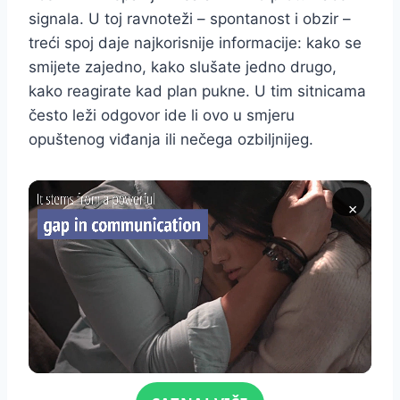
signala. U toj ravnoteži – spontanost i obzir –
treći spoj daje najkorisnije informacije: kako se
smijete zajedno, kako slušate jedno drugo,
kako reagirate kad plan pukne. U tim sitnicama
često leži odgovor ide li ovo u smjeru
opuštenog viđanja ili nečega ozbiljnijeg.
×
Click for sound