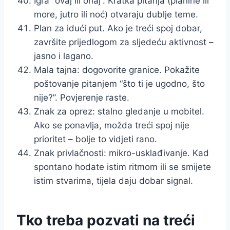
Igra “ovaj ili onaj”. Kratka pitanja (planine ili
more, jutro ili noć) otvaraju dublje teme.
Plan za idući put. Ako je treći spoj dobar,
završite prijedlogom za sljedeću aktivnost –
jasno i lagano.
Mala tajna: dogovorite granice. Pokažite
poštovanje pitanjem “što ti je ugodno, što
nije?”. Povjerenje raste.
Znak za oprez: stalno gledanje u mobitel.
Ako se ponavlja, možda treći spoj nije
prioritet – bolje to vidjeti rano.
Znak privlačnosti: mikro-usklađivanje. Kad
spontano hodate istim ritmom ili se smijete
istim stvarima, tijela daju dobar signal.
Tko treba pozvati na treći