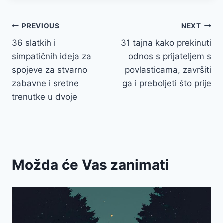
Post
PREVIOUS
NEXT
36 slatkih i
31 tajna kako prekinuti
navigation
simpatičnih ideja za
odnos s prijateljem s
spojeve za stvarno
povlasticama, završiti
zabavne i sretne
ga i preboljeti što prije
trenutke u dvoje
Možda će Vas zanimati