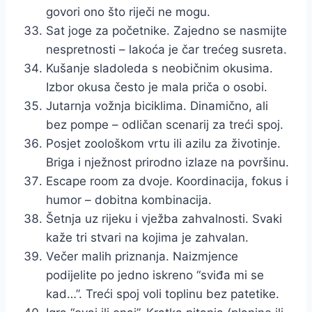
govori ono što riječi ne mogu.
Sat joge za početnike. Zajedno se nasmijte
nespretnosti – lakoća je čar trećeg susreta.
Kušanje sladoleda s neobičnim okusima.
Izbor okusa često je mala priča o osobi.
Jutarnja vožnja biciklima. Dinamično, ali
bez pompe – odličan scenarij za treći spoj.
Posjet zoološkom vrtu ili azilu za životinje.
Briga i nježnost prirodno izlaze na površinu.
Escape room za dvoje. Koordinacija, fokus i
humor – dobitna kombinacija.
Šetnja uz rijeku i vježba zahvalnosti. Svaki
kaže tri stvari na kojima je zahvalan.
Večer malih priznanja. Naizmjence
podijelite po jedno iskreno “sviđa mi se
kad…”. Treći spoj voli toplinu bez patetike.