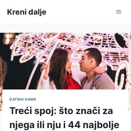
Skip
Kreni dalje
to
content
DATING GAME
Treći spoj: što znači za
njega ili nju i 44 najbolje