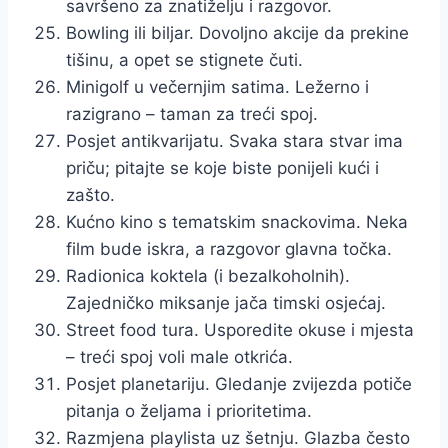
savršeno za znatiželju i razgovor.
Bowling ili biljar. Dovoljno akcije da prekine
tišinu, a opet se stignete čuti.
Minigolf u večernjim satima. Ležerno i
razigrano – taman za treći spoj.
Posjet antikvarijatu. Svaka stara stvar ima
priču; pitajte se koje biste ponijeli kući i
zašto.
Kućno kino s tematskim snackovima. Neka
film bude iskra, a razgovor glavna točka.
Radionica koktela (i bezalkoholnih).
Zajedničko miksanje jača timski osjećaj.
Street food tura. Usporedite okuse i mjesta
– treći spoj voli male otkrića.
Posjet planetariju. Gledanje zvijezda potiče
pitanja o željama i prioritetima.
Razmjena playlista uz šetnju. Glazba često