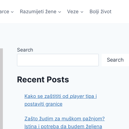
arce
Razumijeti žene
Veze
Bolji život
Search
Search
Recent Posts
Kako se zaštititi od
player
tipa i
postaviti granice
Zašto žudim za muškom pažnjom?
Istina i potreba da budem željena