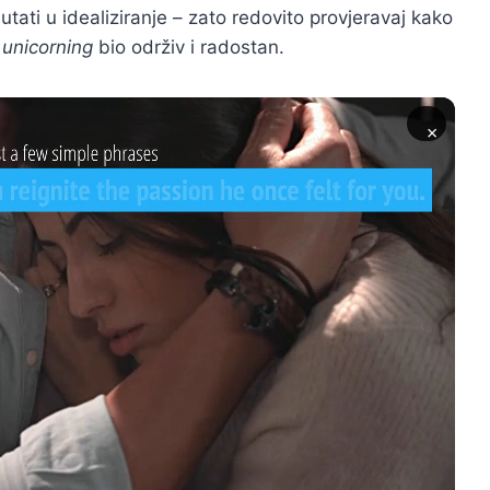
utati u idealiziranje – zato redovito provjeravaj kako
i
unicorning
bio održiv i radostan.
×