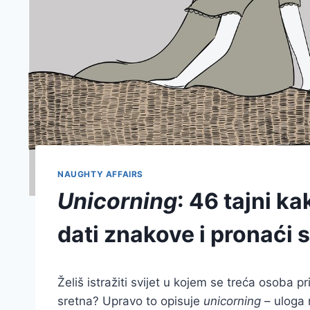
NAUGHTY AFFAIRS
Unicorning
: 46 tajni ka
dati znakove i pronaći 
Želiš istražiti svijet u kojem se treća osoba p
sretna? Upravo to opisuje
unicorning
– uloga 