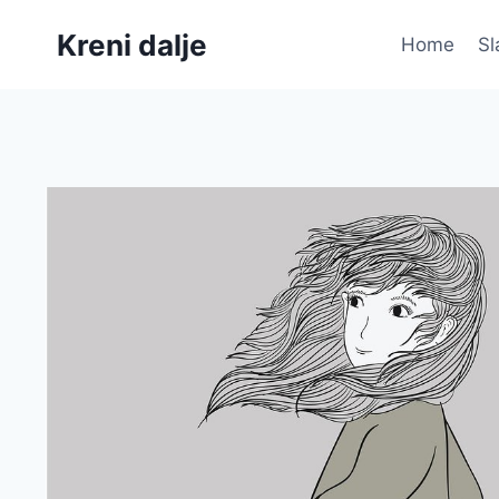
Skip
Kreni dalje
to
Home
Sl
content