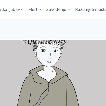
atka ljubav
Flert
Zavođenje
Razumjeti mušk