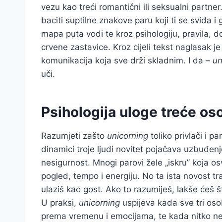
vezu kao treći romantični ili seksualni partne
baciti suptilne znakove paru koji ti se sviđa 
mapa puta vodi te kroz psihologiju, pravila, 
crvene zastavice. Kroz cijeli tekst naglasak je
komunikacija koja sve drži skladnim. I da –
un
uči.
Psihologija uloge treće os
Razumjeti zašto
unicorning
toliko privlači i p
dinamici troje ljudi novitet pojačava uzbuđen
nesigurnost. Mnogi parovi žele „iskru” koja o
pogled, tempo i energiju. No ta ista novost tra
ulaziš kao gost. Ako to razumiješ, lakše ćeš št
U praksi,
unicorning
uspijeva kada sve tri oso
prema vremenu i emocijama, te kada nitko ne m