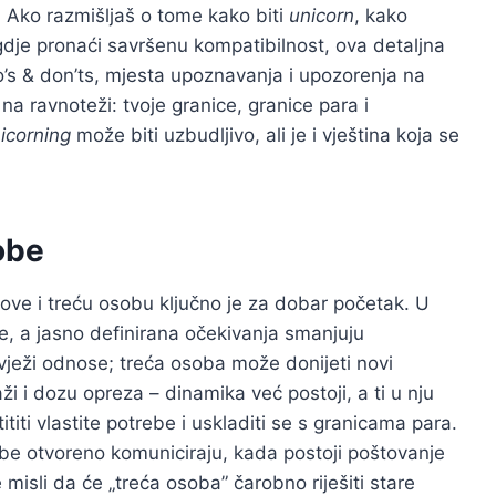
r. Ako razmišljaš o tome kako biti
unicorn
, kako
i gdje pronaći savršenu kompatibilnost, ova detaljna
do’s & don’ts, mjesta upoznavanja i upozorenja na
 na ravnoteži: tvoje granice, granice para i
icorning
može biti uzbudljivo, ali je i vještina koja se
obe
arove i treću osobu ključno je za dobar početak. U
je, a jasno definirana očekivanja smanjuju
svježi odnose; treća osoba može donijeti novi
ži i dozu opreza – dinamika već postoji, a ti u nju
ititi vlastite potrebe i uskladiti se s granicama para.
be otvoreno komuniciraju, kada postoji poštovanje
isli da će „treća osoba” čarobno riješiti stare