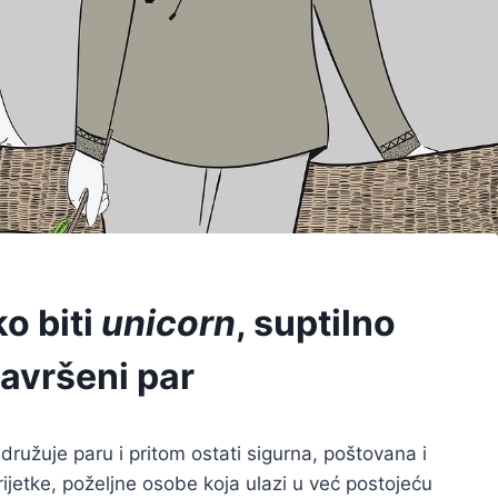
ko biti
unicorn
, suptilno
savršeni par
ridružuje paru i pritom ostati sigurna, poštovana i
rijetke, poželjne osobe koja ulazi u već postojeću