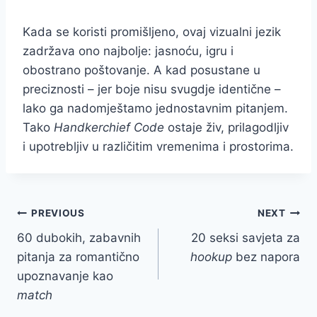
Kada se koristi promišljeno, ovaj vizualni jezik
zadržava ono najbolje: jasnoću, igru i
obostrano poštovanje. A kad posustane u
preciznosti – jer boje nisu svugdje identične –
lako ga nadomještamo jednostavnim pitanjem.
Tako
Handkerchief Code
ostaje živ, prilagodljiv
i upotrebljiv u različitim vremenima i prostorima.
Post
PREVIOUS
NEXT
60 dubokih, zabavnih
20 seksi savjeta za
navigation
pitanja za romantično
hookup
bez napora
upoznavanje kao
match