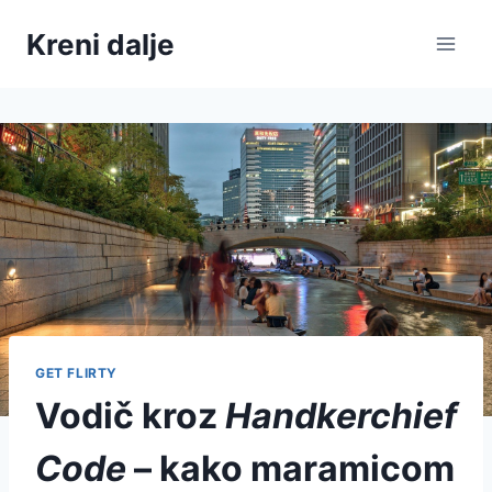
Skip
Kreni dalje
to
content
GET FLIRTY
Vodič kroz
Handkerchief
Code
– kako maramicom