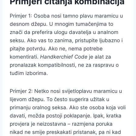
Primjeri čitanja kombinacija
Primjer 1: Osoba nosi tamno plavu maramicu u
desnom džepu. U mnogim tumačenjima to
znači da preferira ulogu davatelja u analnom
seksu. Ako vas to zanima, pristupite ljubazno i
pitajte potvrdu. Ako ne, nema potrebe
komentirati.
Handkerchief Code
je alat za
pronalazak kompatibilnosti, ne za raspravu o
tuđim izborima.
Primjer 2: Netko nosi svijetloplavu maramicu u
lijevom džepu. To često sugerira užitak u
primanju oralnog seksa. Ako ste osoba koja voli
davati, možda postoji poklapanje. Ipak, kratka
provjera je neizostavna – razmjena poruka
nikad ne smije preskakati pristanak, pa ni kad