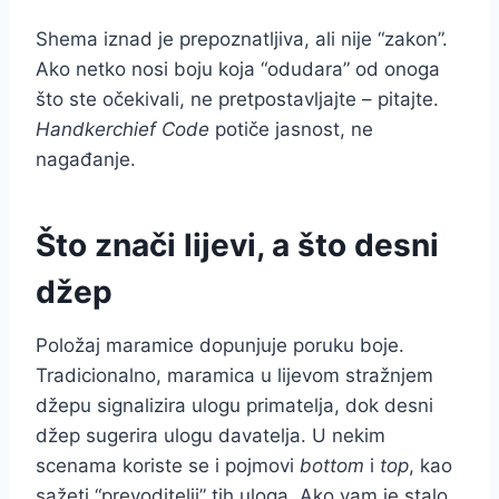
Shema iznad je prepoznatljiva, ali nije “zakon”.
Ako netko nosi boju koja “odudara” od onoga
što ste očekivali, ne pretpostavljajte – pitajte.
Handkerchief Code
potiče jasnost, ne
nagađanje.
Što znači lijevi, a što desni
džep
Položaj maramice dopunjuje poruku boje.
Tradicionalno, maramica u lijevom stražnjem
džepu signalizira ulogu primatelja, dok desni
džep sugerira ulogu davatelja. U nekim
scenama koriste se i pojmovi
bottom
i
top
, kao
sažeti “prevoditelji” tih uloga. Ako vam je stalo