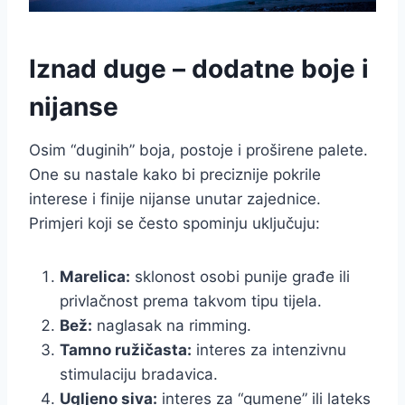
Iznad duge – dodatne boje i
nijanse
Osim “duginih” boja, postoje i proširene palete.
One su nastale kako bi preciznije pokrile
interese i finije nijanse unutar zajednice.
Primjeri koji se često spominju uključuju:
Marelica:
sklonost osobi punije građe ili
privlačnost prema takvom tipu tijela.
Bež:
naglasak na rimming.
Tamno ružičasta:
interes za intenzivnu
stimulaciju bradavica.
Ugljeno siva:
interes za “gumene” ili lateks