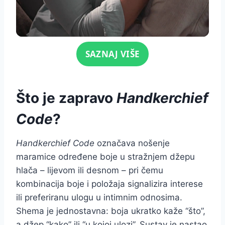
Click for sound
SAZNAJ VIŠE
Što je zapravo
Handkerchief
Code
?
Handkerchief Code
označava nošenje
maramice određene boje u stražnjem džepu
hlača – lijevom ili desnom – pri čemu
kombinacija boje i položaja signalizira interese
ili preferiranu ulogu u intimnim odnosima.
Shema je jednostavna: boja ukratko kaže “što”,
a džep “kako” ili “u kojoj ulozi”. Sustav je nastao