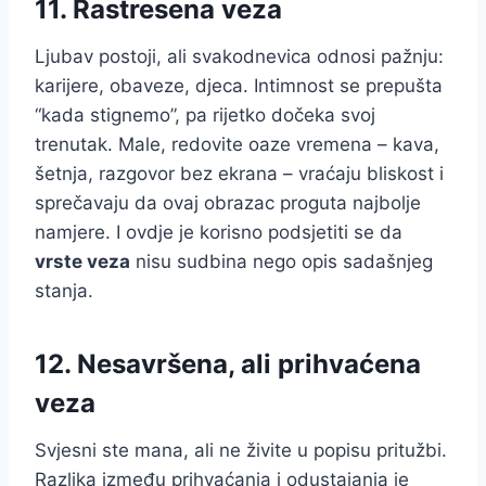
11. Rastresena veza
Ljubav postoji, ali svakodnevica odnosi pažnju:
karijere, obaveze, djeca. Intimnost se prepušta
“kada stignemo”, pa rijetko dočeka svoj
trenutak. Male, redovite oaze vremena – kava,
šetnja, razgovor bez ekrana – vraćaju bliskost i
sprečavaju da ovaj obrazac proguta najbolje
namjere. I ovdje je korisno podsjetiti se da
vrste veza
nisu sudbina nego opis sadašnjeg
stanja.
12. Nesavršena, ali prihvaćena
veza
Svjesni ste mana, ali ne živite u popisu pritužbi.
Razlika između prihvaćanja i odustajanja je