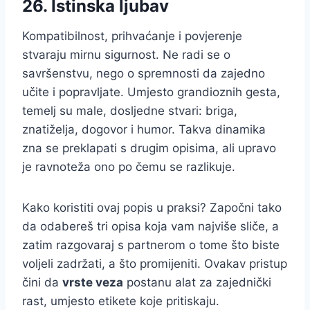
26. Istinska ljubav
Kompatibilnost, prihvaćanje i povjerenje
stvaraju mirnu sigurnost. Ne radi se o
savršenstvu, nego o spremnosti da zajedno
učite i popravljate. Umjesto grandioznih gesta,
temelj su male, dosljedne stvari: briga,
znatiželja, dogovor i humor. Takva dinamika
zna se preklapati s drugim opisima, ali upravo
je ravnoteža ono po čemu se razlikuje.
Kako koristiti ovaj popis u praksi? Započni tako
da odabereš tri opisa koja vam najviše sliče, a
zatim razgovaraj s partnerom o tome što biste
voljeli zadržati, a što promijeniti. Ovakav pristup
čini da
vrste veza
postanu alat za zajednički
rast, umjesto etikete koje pritiskaju.