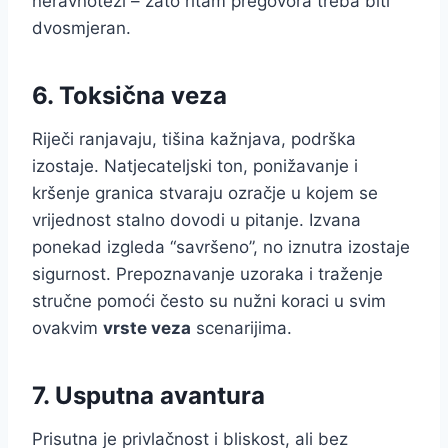
neravnoteži – zato ritam pregovora treba biti
dvosmjeran.
6. Toksična veza
Riječi ranjavaju, tišina kažnjava, podrška
izostaje. Natjecateljski ton, ponižavanje i
kršenje granica stvaraju ozračje u kojem se
vrijednost stalno dovodi u pitanje. Izvana
ponekad izgleda “savršeno”, no iznutra izostaje
sigurnost. Prepoznavanje uzoraka i traženje
stručne pomoći često su nužni koraci u svim
ovakvim
vrste veza
scenarijima.
7. Usputna avantura
Prisutna je privlačnost i bliskost, ali bez