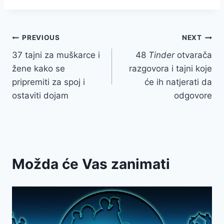
Post
PREVIOUS
NEXT
37 tajni za muškarce i
48
Tinder
otvarača
navigation
žene kako se
razgovora i tajni koje
pripremiti za spoj i
će ih natjerati da
ostaviti dojam
odgovore
Možda će Vas zanimati