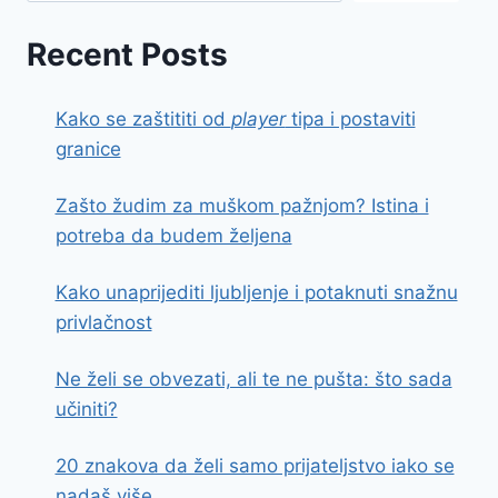
Recent Posts
Kako se zaštititi od
player
tipa i postaviti
granice
Zašto žudim za muškom pažnjom? Istina i
potreba da budem željena
Kako unaprijediti ljubljenje i potaknuti snažnu
privlačnost
Ne želi se obvezati, ali te ne pušta: što sada
učiniti?
20 znakova da želi samo prijateljstvo iako se
nadaš više