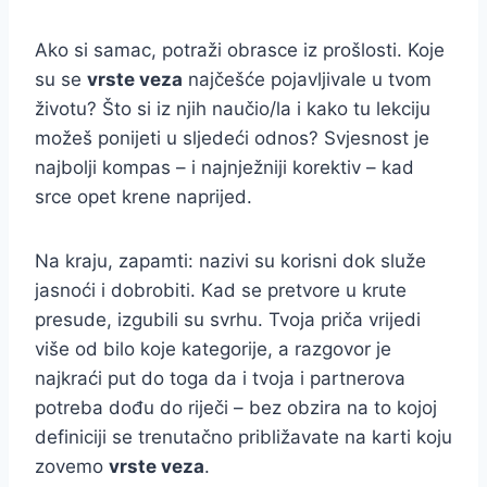
Ako si samac, potraži obrasce iz prošlosti. Koje
su se
vrste veza
najčešće pojavljivale u tvom
životu? Što si iz njih naučio/la i kako tu lekciju
možeš ponijeti u sljedeći odnos? Svjesnost je
najbolji kompas – i najnježniji korektiv – kad
srce opet krene naprijed.
Na kraju, zapamti: nazivi su korisni dok služe
jasnoći i dobrobiti. Kad se pretvore u krute
presude, izgubili su svrhu. Tvoja priča vrijedi
više od bilo koje kategorije, a razgovor je
najkraći put do toga da i tvoja i partnerova
potreba dođu do riječi – bez obzira na to kojoj
definiciji se trenutačno približavate na karti koju
zovemo
vrste veza
.