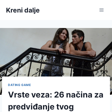
Skip
Kreni dalje
to
content
DATING GAME
Vrste veza: 26 načina za
predviđanje tvog