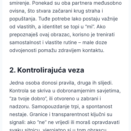
smirenje. Ponekad su oba partnera međusobno
ovisna, što stvara začarani krug straha i
popuštanja. Tuđe potrebe lako postaju važnije
od vlastitih, a identitet se topi u “mi”. Ako
prepoznaješ ovaj obrazac, korisno je trenirati
samostalnost i vlastite rutine – male doze
odvojenosti pomažu zdravijem kontaktu.
2. Kontrolirajuća veza
Jedna osoba donosi pravila, druga ih slijedi.
Kontrola se skriva u dobronamjernim savjetima,
“za tvoje dobro”, ili otvoreno u zabrani i
nadzoru. Samopouzdanje trpi, a spontanost
nestaje. Granice i transparentnost ključni su
signali: ako “ne” ne vrijedi ili moraš opravdavati
svaku sitnicu, vjerojatno si u tom obrascu.