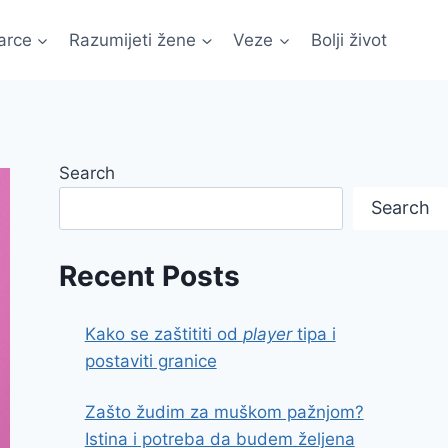
arce
Razumijeti žene
Veze
Bolji život
Search
Search
Recent Posts
Kako se zaštititi od
player
tipa i
postaviti granice
Zašto žudim za muškom pažnjom?
Istina i potreba da budem željena