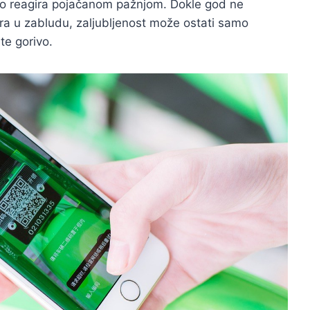
a to reagira pojačanom pažnjom. Dokle god ne
nera u zabludu, zaljubljenost može ostati samo
te gorivo.