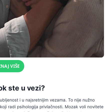
ZNAJ VIŠE
ok ste u vezi?
jubljenost i u najsretnijim vezama. To nije nužno
ji radi psihologija privlačnosti. Mozak voli novitete