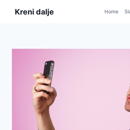
Skip
Kreni dalje
to
Home
Sl
content