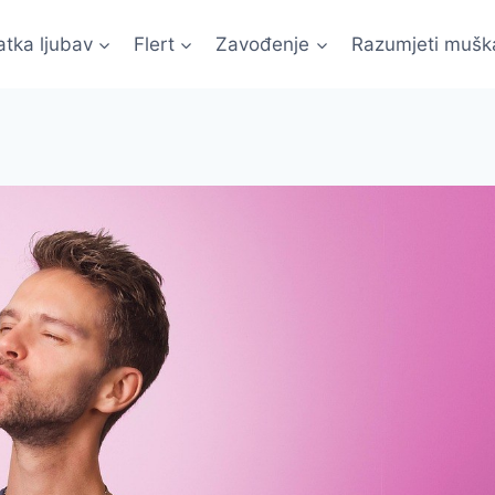
atka ljubav
Flert
Zavođenje
Razumjeti mušk