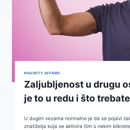
NAUGHTY AFFAIRS
Zaljubljenost u drugu o
je to u redu i što trebat
U dugim vezama normalno je da se pojavi zalj
znatiželja koja se aktivira čim s nekim kliknet