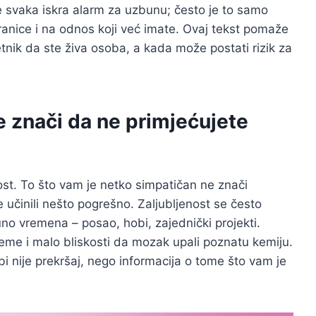
 Nije svaka iskra alarm za uzbunu; često je to samo
ranice i na odnos koji već imate. Ovaj tekst pomaže
etnik da ste živa osoba, a kada može postati rizik za
e znači da ne primjećujete
nost. To što vam je netko simpatičan ne znači
e učinili nešto pogrešno. Zaljubljenost se često
o vremena – posao, hobi, zajednički projekti.
eme i malo bliskosti da mozak upali poznatu kemiju.
bi nije prekršaj, nego informacija o tome što vam je