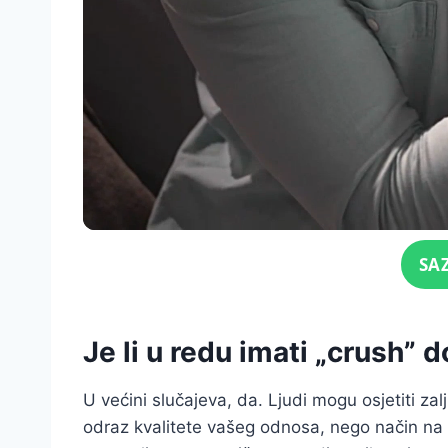
Click for sound
SA
Je li u redu imati „crush” d
U većini slučajeva, da. Ljudi mogu osjetiti zal
odraz kvalitete vašeg odnosa, nego način na ko